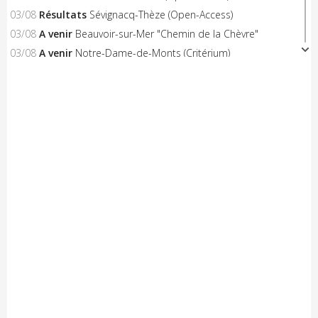
03/08
Résultats
Sévignacq-Thèze (Open-Access)
03/08
A venir
Beauvoir-sur-Mer "Chemin de la Chèvre"
03/08
A venir
Notre-Dame-de-Monts (Critérium)
03/08
Résultats
Kreiz Breizh Elites (Etape 4)
03/08
Résultats
Challenge Mayennais (Manche 3)
03/08
A venir
24 Heures Vélo
03/08
Résultats
Lorient (Elite-Open)
03/08
Résultats
Challenge Ralph M 2026 (M3)
03/08
A venir
Challenge Breton
03/08
A venir
Saint-Brevin-les-Pins
03/08
Résultats
Huillé (Open-Access)
03/08
Résultats
Bouzillé (Open-Access)
02/08
Engagés
Concarneau (Elite-Open)
02/08
Résultats
Saint-André-des-Eaux (Open-Access/U17)
02/08
Résultats
Kreiz Breizh Elites (Etape 3)
02/08
Résultats
Challenge Mayennais (Manche 2)