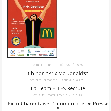
Actualité
-
lundi 14 août 2023 à 18:40
Chinon "Prix Mc Donald's"
Actualité
-
dimanche 13 août 2023 à 17:56
La Team ELLES Recrute
Actualité
-
mardi 8 août 2023 à 21:06
Picto-Charentaise "communiqué De Presse
"