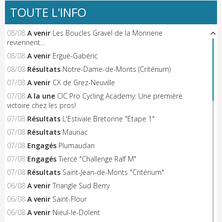
TOUTE L'INFO
08/08
A venir
Les Boucles Gravel de la Monnerie
reviennent…
08/08
A venir
Ergué-Gabéric
08/08
Résultats
Notre-Dame-de-Monts (Critérium)
07/08
A venir
CX de Grez-Neuville
07/08
A la une
CIC Pro Cycling Academy: Une première
victoire chez les pros!
07/08
Résultats
L'Estivale Bretonne "Etape 1"
07/08
Résultats
Mauriac
07/08
Engagés
Plumaudan
07/08
Engagés
Tiercé "Challenge Ralf M"
07/08
Résultats
Saint-Jean-de-Monts "Critérium"
06/08
A venir
Triangle Sud Berry
06/08
A venir
Saint-Flour
06/08
A venir
Nieul-le-Dolent