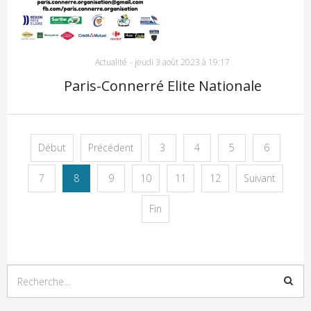
Actualité
-
jeudi 3 août 2023 à 19:17
Paris-Connerré Elite Nationale
Début
Précédent
3
4
5
6
7
8
9
10
11
12
Suivant
Fin