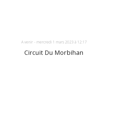
A venir
-
mercredi 1 mars 2023 à 12:17
Circuit Du Morbihan