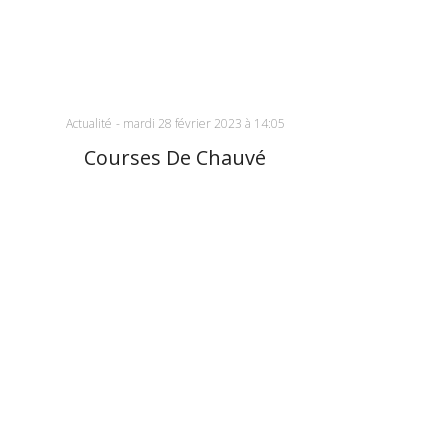
Actualité
-
mardi 28 février 2023 à 14:05
Courses De Chauvé