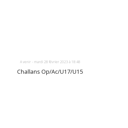
A venir
-
mardi 28 février 2023 à 18:48
Challans Op/Ac/U17/U15