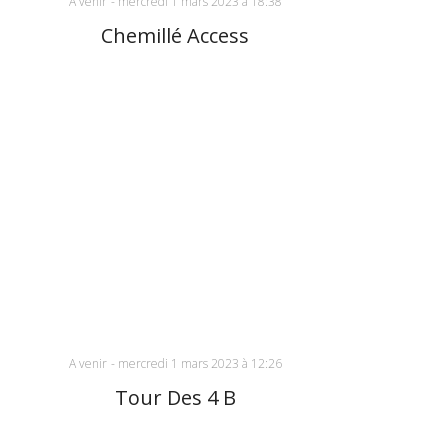
A venir
-
mercredi 1 mars 2023 à 18:38
Chemillé Access
A venir
-
mercredi 1 mars 2023 à 12:26
Tour Des 4 B