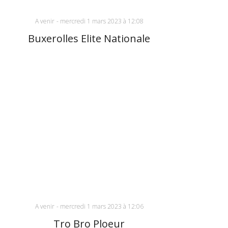
A venir
-
mercredi 1 mars 2023 à 12:08
Buxerolles Elite Nationale
A venir
-
mercredi 1 mars 2023 à 12:06
Tro Bro Ploeur