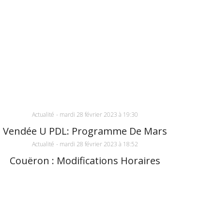
Actualité
-
mardi 28 février 2023 à 19:30
Vendée U PDL: Programme De Mars
Actualité
-
mardi 28 février 2023 à 18:52
Couëron : Modifications Horaires