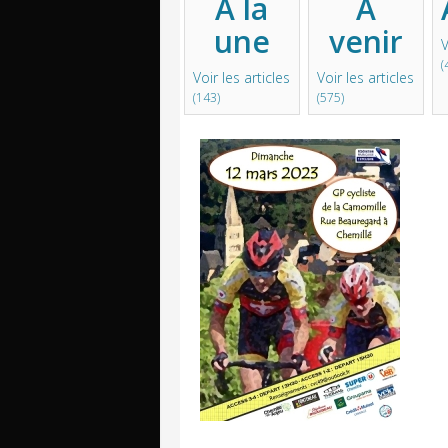
A la
A
une
venir
V
(
Voir les articles
Voir les articles
(143)
(575)