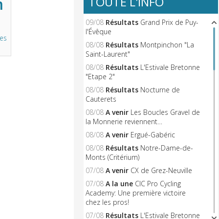
TOUTE L'INFO
m
09/08
Résultats
Grand Prix de Puy-
l'Évêque
les
08/08
Résultats
Montpinchon "La
Saint-Laurent"
08/08
Résultats
L'Estivale Bretonne
"Etape 2"
08/08
Résultats
Nocturne de
Cauterets
08/08
A venir
Les Boucles Gravel de
la Monnerie reviennent…
08/08
A venir
Ergué-Gabéric
08/08
Résultats
Notre-Dame-de-
Monts (Critérium)
07/08
A venir
CX de Grez-Neuville
07/08
A la une
CIC Pro Cycling
Academy: Une première victoire
chez les pros!
07/08
Résultats
L'Estivale Bretonne