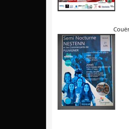
Couër