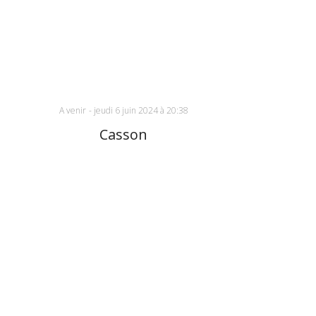
A venir
-
jeudi 6 juin 2024 à 20:38
Casson