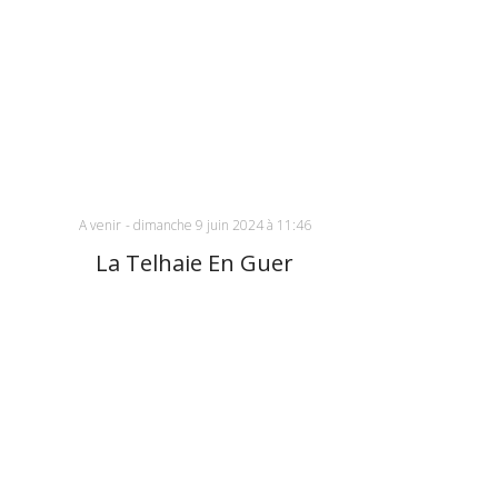
A venir
-
dimanche 9 juin 2024 à 11:46
La Telhaie En Guer