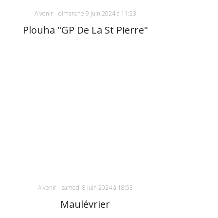
A venir
-
dimanche 9 juin 2024 à 11:23
Plouha "GP De La St Pierre"
A venir
-
samedi 8 juin 2024 à 18:53
Maulévrier