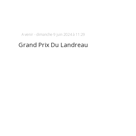
A venir
-
dimanche 9 juin 2024 à 11:29
Grand Prix Du Landreau