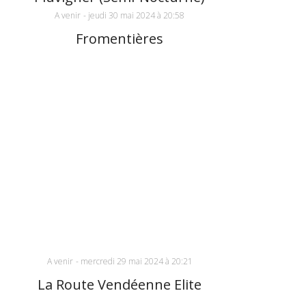
A venir
-
jeudi 30 mai 2024 à 20:58
Fromentières
A venir
-
mercredi 29 mai 2024 à 20:21
La Route Vendéenne Elite