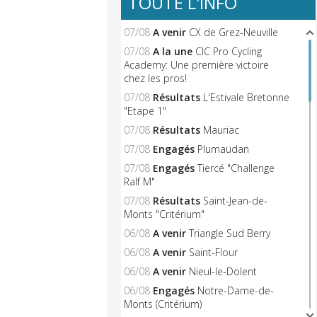
TOUTE L'INFO
07/08
A venir
CX de Grez-Neuville
07/08
A la une
CIC Pro Cycling
Academy: Une première victoire
chez les pros!
07/08
Résultats
L'Estivale Bretonne
"Etape 1"
07/08
Résultats
Mauriac
07/08
Engagés
Plumaudan
07/08
Engagés
Tiercé "Challenge
Ralf M"
07/08
Résultats
Saint-Jean-de-
Monts "Critérium"
06/08
A venir
Triangle Sud Berry
06/08
A venir
Saint-Flour
06/08
A venir
Nieul-le-Dolent
06/08
Engagés
Notre-Dame-de-
Monts (Critérium)