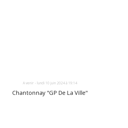
A venir
-
lundi 10 juin 2024 à 19:14
Chantonnay "GP De La Ville"