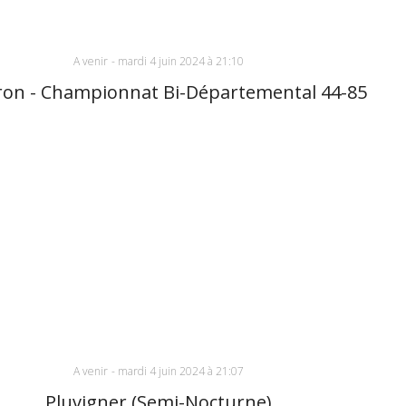
A venir
-
mardi 4 juin 2024 à 21:10
on - Championnat Bi-Départemental 44-85
A venir
-
mardi 4 juin 2024 à 21:07
Pluvigner (Semi-Nocturne)