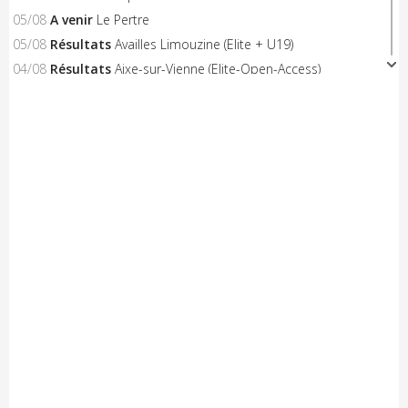
05/08
A venir
Le Pertre
05/08
Résultats
Availles Limouzine (Elite + U19)
04/08
Résultats
Aixe-sur-Vienne (Elite-Open-Access)
04/08
A venir
Châteaubriant "Souvenir D.Pasgrimaud"
03/08
Résultats
Salies-de-Béarn (Open-Access)
03/08
Résultats
Sévignacq-Thèze (Open-Access)
03/08
A venir
Beauvoir-sur-Mer "Chemin de la Chèvre"
03/08
A venir
Notre-Dame-de-Monts (Critérium)
03/08
Résultats
Kreiz Breizh Elites (Etape 4)
03/08
Résultats
Challenge Mayennais (Manche 3)
03/08
A venir
24 Heures Vélo
03/08
Résultats
Lorient (Elite-Open)
03/08
Résultats
Challenge Ralph M 2026 (M3)
03/08
A venir
Challenge Breton
03/08
A venir
Saint-Brevin-les-Pins
03/08
Résultats
Huillé (Open-Access)