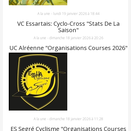
A la une
-
lundi 19 janvier 2026 à 18:44
VC Essartais: Cyclo-Cross "Stats De La
Saison"
A la une
-
dimanche 18 janvier 2026 à 20:26
UC Alréenne "Organisations Courses 2026"
A la une
-
dimanche 18 janvier 2026 à 11:28
ES Segré Cyclisme "Organisations Courses