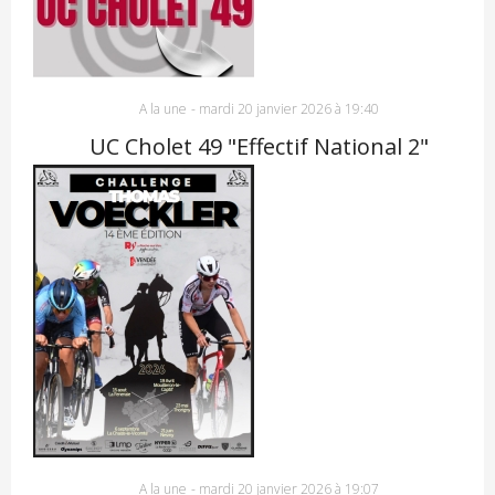
A la une
-
mardi 20 janvier 2026 à 19:40
UC Cholet 49 "Effectif National 2"
A la une
-
mardi 20 janvier 2026 à 19:07