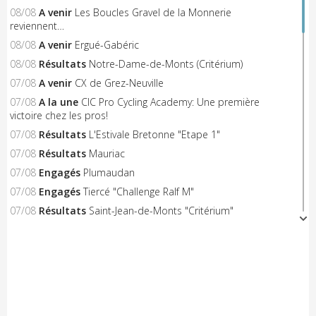
08/08
A venir
Les Boucles Gravel de la Monnerie
reviennent…
08/08
A venir
Ergué-Gabéric
08/08
Résultats
Notre-Dame-de-Monts (Critérium)
07/08
A venir
CX de Grez-Neuville
07/08
A la une
CIC Pro Cycling Academy: Une première
victoire chez les pros!
07/08
Résultats
L'Estivale Bretonne "Etape 1"
07/08
Résultats
Mauriac
07/08
Engagés
Plumaudan
07/08
Engagés
Tiercé "Challenge Ralf M"
07/08
Résultats
Saint-Jean-de-Monts "Critérium"
06/08
A venir
Triangle Sud Berry
06/08
A venir
Saint-Flour
06/08
A venir
Nieul-le-Dolent
06/08
Engagés
Notre-Dame-de-Monts (Critérium)
06/08
Résultats
Concarneau "Les Filets Bleus"