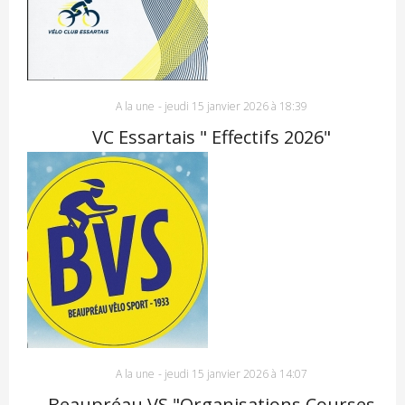
A la une
-
jeudi 15 janvier 2026 à 18:39
VC Essartais " Effectifs 2026"
A la une
-
jeudi 15 janvier 2026 à 14:07
Beaupréau VS "Organisations Courses