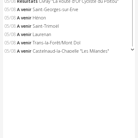
05/08
Résultats
Civray "La Route d'Or Cycliste du Poitou"
05/08
A venir
Saint-Georges-sur-Erve
05/08
A venir
Hénon
05/08
A venir
Saint-Trimoël
05/08
A venir
Laurenan
05/08
A venir
Trans-la-Forêt/Mont Dol
05/08
A venir
Castelnaud-la-Chapelle "Les Milandes"
05/08
A venir
Montpinchon "La Saint-Laurent"
05/08
A venir
Le Pertre
05/08
Résultats
Availles Limouzine (Elite + U19)
04/08
Résultats
Aixe-sur-Vienne (Elite-Open-Access)
04/08
A venir
Châteaubriant "Souvenir D.Pasgrimaud"
03/08
Résultats
Salies-de-Béarn (Open-Access)
03/08
Résultats
Sévignacq-Thèze (Open-Access)
03/08
A venir
Beauvoir-sur-Mer "Chemin de la Chèvre"
03/08
A venir
Notre-Dame-de-Monts (Critérium)
03/08
Résultats
Kreiz Breizh Elites (Etape 4)