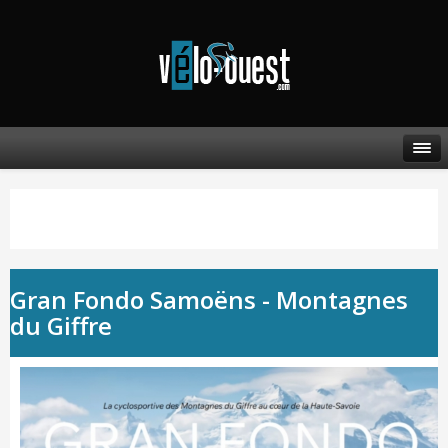
Gran Fondo Samoëns - Montagnes
du Giffre