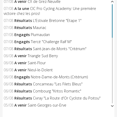
07/08
A venir
CX de Grez-Neuville
07/08
A la une
CIC Pro Cycling Academy: Une première
victoire chez les pros!
07/08
Résultats
L'Estivale Bretonne "Etape 1"
07/08
Résultats
Mauriac
07/08
Engagés
Plumaudan
07/08
Engagés
Tiercé "Challenge Ralf M"
07/08
Résultats
Saint-Jean-de-Monts "Critérium"
06/08
A venir
Triangle Sud Berry
06/08
A venir
Saint-Flour
06/08
A venir
Nieul-le-Dolent
06/08
Engagés
Notre-Dame-de-Monts (Critérium)
06/08
Résultats
Concarneau "Les Filets Bleus"
06/08
Résultats
Combourg "Kritos Romantic"
05/08
Résultats
Civray "La Route d'Or Cycliste du Poitou"
05/08
A venir
Saint-Georges-sur-Erve
05/08
A venir
Hénon