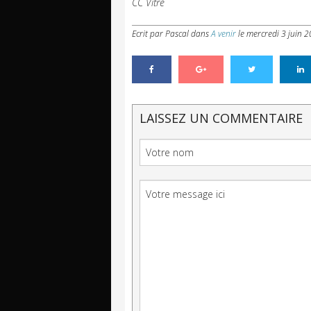
CC Vitré
Ecrit par Pascal
dans
A venir
le
mercredi 3 juin 2
LAISSEZ UN COMMENTAIRE