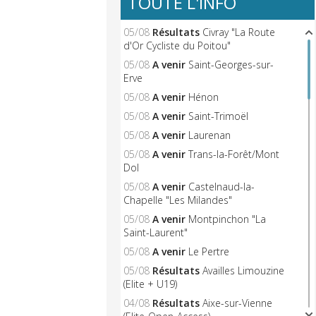
TOUTE L'INFO
05/08
Résultats
Civray "La Route
d'Or Cycliste du Poitou"
05/08
A venir
Saint-Georges-sur-
Erve
05/08
A venir
Hénon
05/08
A venir
Saint-Trimoël
05/08
A venir
Laurenan
05/08
A venir
Trans-la-Forêt/Mont
Dol
05/08
A venir
Castelnaud-la-
Chapelle "Les Milandes"
05/08
A venir
Montpinchon "La
Saint-Laurent"
05/08
A venir
Le Pertre
05/08
Résultats
Availles Limouzine
(Elite + U19)
04/08
Résultats
Aixe-sur-Vienne