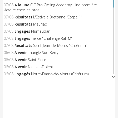
07/08
A la une
CIC Pro Cycling Academy: Une première
victoire chez les pros!
07/08
Résultats
L'Estivale Bretonne "Etape 1"
07/08
Résultats
Mauriac
07/08
Engagés
Plumaudan
07/08
Engagés
Tiercé "Challenge Ralf M"
07/08
Résultats
Saint-Jean-de-Monts "Critérium"
06/08
A venir
Triangle Sud Berry
06/08
A venir
Saint-Flour
06/08
A venir
Nieul-le-Dolent
06/08
Engagés
Notre-Dame-de-Monts (Critérium)
06/08
Résultats
Concarneau "Les Filets Bleus"
06/08
Résultats
Combourg "Kritos Romantic"
05/08
Résultats
Civray "La Route d'Or Cycliste du Poitou"
05/08
A venir
Saint-Georges-sur-Erve
05/08
A venir
Hénon
05/08
A venir
Saint-Trimoël