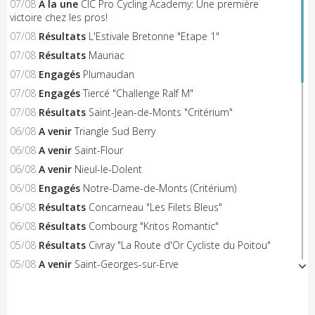
07/08
A la une
CIC Pro Cycling Academy: Une première
victoire chez les pros!
07/08
Résultats
L'Estivale Bretonne "Etape 1"
07/08
Résultats
Mauriac
07/08
Engagés
Plumaudan
07/08
Engagés
Tiercé "Challenge Ralf M"
07/08
Résultats
Saint-Jean-de-Monts "Critérium"
06/08
A venir
Triangle Sud Berry
06/08
A venir
Saint-Flour
06/08
A venir
Nieul-le-Dolent
06/08
Engagés
Notre-Dame-de-Monts (Critérium)
06/08
Résultats
Concarneau "Les Filets Bleus"
06/08
Résultats
Combourg "Kritos Romantic"
05/08
Résultats
Civray "La Route d'Or Cycliste du Poitou"
05/08
A venir
Saint-Georges-sur-Erve
05/08
A venir
Hénon
05/08
A venir
Saint-Trimoël