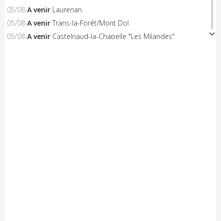
05/08
A venir
Laurenan
05/08
A venir
Trans-la-Forêt/Mont Dol
05/08
A venir
Castelnaud-la-Chapelle "Les Milandes"
05/08
A venir
Montpinchon "La Saint-Laurent"
05/08
A venir
Le Pertre
05/08
Résultats
Availles Limouzine (Elite + U19)
04/08
Résultats
Aixe-sur-Vienne (Elite-Open-Access)
04/08
A venir
Châteaubriant "Souvenir D.Pasgrimaud"
03/08
Résultats
Salies-de-Béarn (Open-Access)
03/08
Résultats
Sévignacq-Thèze (Open-Access)
03/08
A venir
Beauvoir-sur-Mer "Chemin de la Chèvre"
03/08
A venir
Notre-Dame-de-Monts (Critérium)
03/08
Résultats
Kreiz Breizh Elites (Etape 4)
03/08
Résultats
Challenge Mayennais (Manche 3)
03/08
A venir
24 Heures Vélo
03/08
Résultats
Lorient (Elite-Open)