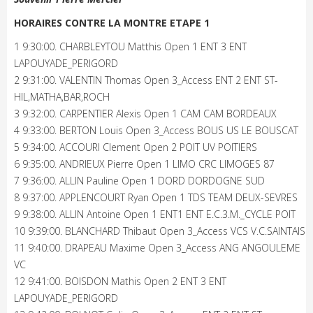
HORAIRES CONTRE LA MONTRE ETAPE 1
1 9:30:00. CHARBLEYTOU Matthis Open 1 ENT 3 ENT
LAPOUYADE_PERIGORD
2 9:31:00. VALENTIN Thomas Open 3_Access ENT 2 ENT ST-
HIL,MATHA,BAR,ROCH
3 9:32:00. CARPENTIER Alexis Open 1 CAM CAM BORDEAUX
4 9:33:00. BERTON Louis Open 3_Access BOUS US LE BOUSCAT
5 9:34:00. ACCOURI Clement Open 2 POIT UV POITIERS
6 9:35:00. ANDRIEUX Pierre Open 1 LIMO CRC LIMOGES 87
7 9:36:00. ALLIN Pauline Open 1 DORD DORDOGNE SUD
8 9:37:00. APPLENCOURT Ryan Open 1 TDS TEAM DEUX-SEVRES
9 9:38:00. ALLIN Antoine Open 1 ENT1 ENT E.C.3.M._CYCLE POIT
10 9:39:00. BLANCHARD Thibaut Open 3_Access VCS V.C.SAINTAIS
11 9:40:00. DRAPEAU Maxime Open 3_Access ANG ANGOULEME
VC
12 9:41:00. BOISDON Mathis Open 2 ENT 3 ENT
LAPOUYADE_PERIGORD