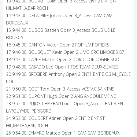
13 9:42:00. BOLNOT Colin Open 3_Access ENT 2 ENT ST-
HIL,MATHA,BAR,ROCH
14 9:43:00. DELALAIRE Johan Open 3_Access CAM CAM
BORDEAUX
15 9:44:00. DUBOS Bastien Open 3_Access BOUS US LE
BOUSCAT
16 9:45:00. DANTON Victor Open 2 POIT UV POITIERS
17 9:46:00. BOUSQUET Kevin Open 2 LIMO CRC LIMOGES 87
18 9:47:00. CAPPE Mathis Open 2 DORD DORDOGNE SUD
19 9:48:00. CASADO Leo Open 1 TDS TEAM DEUX-SEVRES
20 9:49:00. BREGIERE Anthony Open 2 ENT1 ENT E.C.3.M._CYCLE
POIT
21 9:50:00. COET Tom Open 3_Access VCS V.C.SAINTAIS
22 9:51:00. DUPONT Hugo Open 2 ANG ANGOULEME VC
23 9:52:00. PUJOS CHAZEAU Louis Open 3_Access ENT 3 ENT
LAPOUYADE_PERIGORD
24 9:53:00. COUDERT Adrien Open 2 ENT 2 ENT ST-
HIL,MATHA,BAR,ROCH
25 9:54:00. EYMARD Matteo Open 1 CAM CAM BORDEAUX