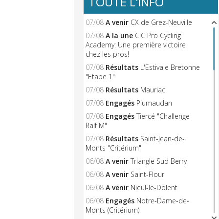
TOUTE L'INFO
07/08
A venir
CX de Grez-Neuville
07/08
A la une
CIC Pro Cycling
Academy: Une première victoire
chez les pros!
07/08
Résultats
L'Estivale Bretonne
"Etape 1"
07/08
Résultats
Mauriac
07/08
Engagés
Plumaudan
07/08
Engagés
Tiercé "Challenge
Ralf M"
07/08
Résultats
Saint-Jean-de-
Monts "Critérium"
06/08
A venir
Triangle Sud Berry
06/08
A venir
Saint-Flour
06/08
A venir
Nieul-le-Dolent
06/08
Engagés
Notre-Dame-de-
Monts (Critérium)