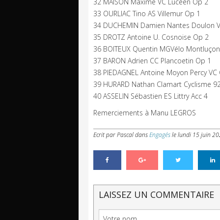
32 MAISON Maxime VC Lucéen Op 2
33 OURLIAC Tino AS Villemur Op 1
34 DUCHEMIN Damien Nantes Doulon V
35 DROTZ Antoine U. Cosnoise Op 2
36 BOITEUX Quentin MGVélo Montluçon
37 BARON Adrien CC Plancoetin Op 1
38 PIEDAGNEL Antoine Moyon Percy VC
39 HURARD Nathan Clamart Cyclisme 9
40 ASSELIN Sébastien ES Littry Acc 4
Remerciements à Manu LEGROS
Ecrit par Pascal
dans
Engagés
le
lundi 15 juin 2
LAISSEZ UN COMMENTAIRE