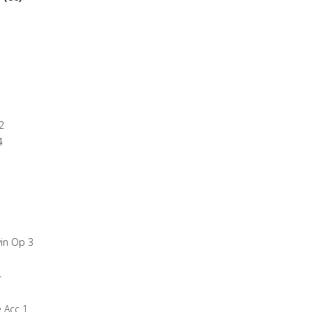
2
4
in Op 3
4
 Acc 1