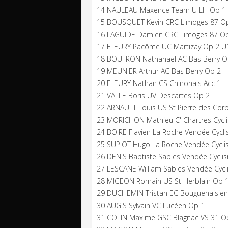
14 NAULEAU Maxence Team U LH Op 1
15 BOUSQUET Kevin CRC Limoges 87 O
16 LAGUIDE Damien CRC Limoges 87 O
17 FLEURY Pacôme UC Martizay Op 2 U
18 BOUTRON Nathanaël AC Bas Berry O
19 MEUNIER Arthur AC Bas Berry Op 2
20 FLEURY Nathan CS Chinonais Acc 1
21 VALLE Boris UV Descartes Op 2
22 ARNAULT Louis US St Pierre des Cor
23 MORICHON Mathieu C' Chartres Cycl
24 BOIRE Flavien La Roche Vendée Cycl
25 SUPIOT Hugo La Roche Vendée Cycl
26 DENIS Baptiste Sables Vendée Cycli
27 LESCANE William Sables Vendée Cyc
28 MIGEON Romain US St Herblain Op 
29 DUCHEMIN Tristan EC Bouguenaisie
30 AUGIS Sylvain VC Lucéen Op 1
31 COLIN Maxime GSC Blagnac VS 31 O