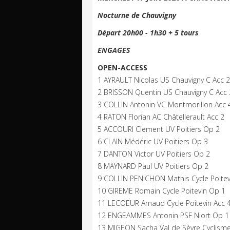
Nocturne de Chauvigny
Départ 20h00 - 1h30 + 5 tours
ENGAGES
OPEN-ACCESS
1 AYRAULT Nicolas US Chauvigny C Acc 2
2 BRISSON Quentin US Chauvigny C Acc 
3 COLLIN Antonin VC Montmorillon Acc 
4 RATON Florian AC Châtellerault Acc 2
5 ACCOURI Clement UV Poitiers Op 2
6 CLAIN Médéric UV Poitiers Op 3
7 DANTON Victor UV Poitiers Op 2
8 MAYNARD Paul UV Poitiers Op 2
9 COLLIN PENICHON Mathis Cycle Poitev
10 GIREME Romain Cycle Poitevin Op 1
11 LECOEUR Arnaud Cycle Poitevin Acc 
12 ENGEAMMES Antonin PSF Niort Op 1
13 MIGEON Sacha Val de Sèvre Cyclisme