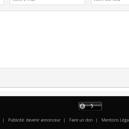
Publicité: devenir annonceur
Faire un don
Mentions Léga