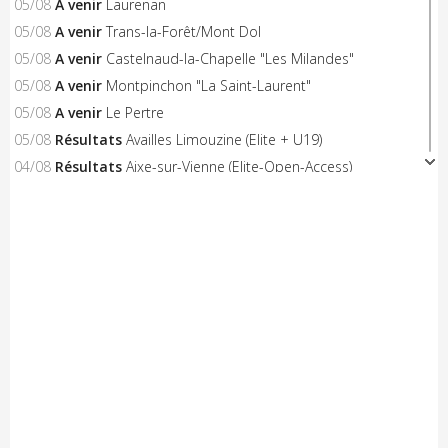
05/08
A venir
Laurenan
05/08
A venir
Trans-la-Forêt/Mont Dol
05/08
A venir
Castelnaud-la-Chapelle "Les Milandes"
05/08
A venir
Montpinchon "La Saint-Laurent"
05/08
A venir
Le Pertre
05/08
Résultats
Availles Limouzine (Elite + U19)
04/08
Résultats
Aixe-sur-Vienne (Elite-Open-Access)
04/08
A venir
Châteaubriant "Souvenir D.Pasgrimaud"
03/08
Résultats
Salies-de-Béarn (Open-Access)
03/08
Résultats
Sévignacq-Thèze (Open-Access)
03/08
A venir
Beauvoir-sur-Mer "Chemin de la Chèvre"
03/08
A venir
Notre-Dame-de-Monts (Critérium)
03/08
Résultats
Kreiz Breizh Elites (Etape 4)
03/08
Résultats
Challenge Mayennais (Manche 3)
03/08
A venir
24 Heures Vélo
03/08
Résultats
Lorient (Elite-Open)
03/08
Résultats
Challenge Ralph M 2026 (M3)