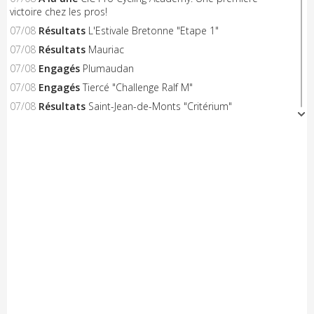
victoire chez les pros!
07/08
Résultats
L'Estivale Bretonne "Etape 1"
07/08
Résultats
Mauriac
07/08
Engagés
Plumaudan
07/08
Engagés
Tiercé "Challenge Ralf M"
07/08
Résultats
Saint-Jean-de-Monts "Critérium"
06/08
A venir
Triangle Sud Berry
06/08
A venir
Saint-Flour
06/08
A venir
Nieul-le-Dolent
06/08
Engagés
Notre-Dame-de-Monts (Critérium)
06/08
Résultats
Concarneau "Les Filets Bleus"
06/08
Résultats
Combourg "Kritos Romantic"
05/08
Résultats
Civray "La Route d'Or Cycliste du Poitou"
05/08
A venir
Saint-Georges-sur-Erve
05/08
A venir
Hénon
05/08
A venir
Saint-Trimoël