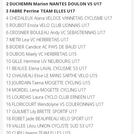
2 DUCHEMIN Marion NANTES DOULON VS U17
3 FABRE Perrine TEAM ELLES U17
4 CHEDALEUX Alana VELOCE VANNETAIS CYCLISME U17
5 ROUBOT Enola VELO CLUB LIONNAIS U17
6 CROSNIER BOULEAU Andy VC SEBASTIENNAIS U17
7 METRI Lea VC HERBRETAIS U17
8 BODIER Candice AC PAYS DE BAUD U17
9 DUBOIS Maely VC HERBRETAIS U15
10 GILLE Hermine UV NEUBOURG U17
11 BEAUCE Elena LAVAL CYCLISME 53 U17
12 CHAUVEAU Elise LE MANS SARTHE VELO U15
13 JOURDAIN Taena MOGETTE CYCLING U15
14 MORDEL Lena MOGETTE CYCLING U17
15 LOURDAIS Laura CYCLO CLUB ERNEEN U17
16 FLORICOURT Wendolyne VS COUERONNAIS U17
17 GUILMET Lily BRETTE SPORTIF U17
18 ROBET Jade BEAUPREAU VELO SPORT U17
19 VALLEE Lilou UNION CYCLISTE SUD 53 U17
20 CURY Lilwenn TEAM ELLES U15