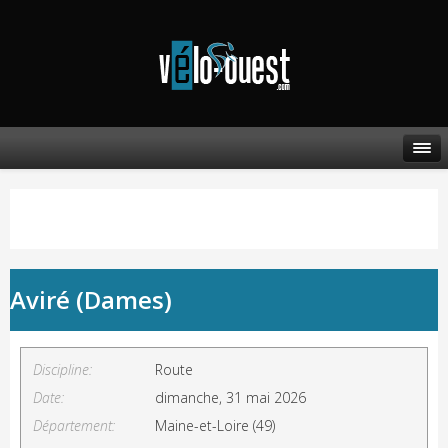
Aviré (Dames)
Discipline:
Route
Date:
dimanche, 31 mai 2026
Département:
Maine-et-Loire (49)