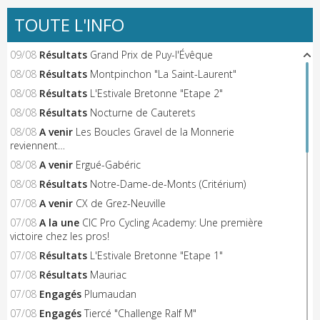
TOUTE L'INFO
09/08
Résultats
Grand Prix de Puy-l'Évêque
08/08
Résultats
Montpinchon "La Saint-Laurent"
08/08
Résultats
L'Estivale Bretonne "Etape 2"
08/08
Résultats
Nocturne de Cauterets
08/08
A venir
Les Boucles Gravel de la Monnerie
reviennent…
08/08
A venir
Ergué-Gabéric
08/08
Résultats
Notre-Dame-de-Monts (Critérium)
07/08
A venir
CX de Grez-Neuville
07/08
A la une
CIC Pro Cycling Academy: Une première
victoire chez les pros!
07/08
Résultats
L'Estivale Bretonne "Etape 1"
07/08
Résultats
Mauriac
07/08
Engagés
Plumaudan
07/08
Engagés
Tiercé "Challenge Ralf M"