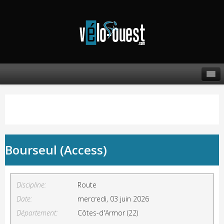
Bourseul (Access)
Discipline:
Route
Date:
mercredi, 03 juin 2026
Département:
Côtes-d'Armor (22)