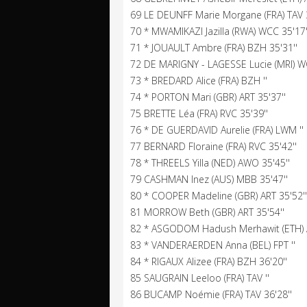
69 LE DEUNFF Marie Morgane (FRA) TAV 3
70 * MWAMIKAZI Jazilla (RWA) WCC 35'17'
71 * JOUAULT Ambre (FRA) BZH 35'31''
72 DE MARIGNY - LAGESSE Lucie (MRI) WC
73 * BREDARD Alice (FRA) BZH ''
74 * PORTON Mari (GBR) ART 35'37''
75 BRETTE Léa (FRA) RVC 35'39''
76 * DE GUERDAVID Aurelie (FRA) LWM ''
77 BERNARD Floraine (FRA) RVC 35'42''
78 * THREELS Yilla (NED) AWO 35'45''
79 CASHMAN Inez (AUS) MBB 35'47''
80 * COOPER Madeline (GBR) ART 35'52''
81 MORROW Beth (GBR) ART 35'54''
82 * ASGODOM Hadush Merhawit (ETH) 
83 * VANDERAERDEN Anna (BEL) FPT ''
84 * RIGAUX Alizee (FRA) BZH 36'20''
85 SAUGRAIN Leeloo (FRA) TAV ''
86 BUCAMP Noémie (FRA) TAV 36'28''