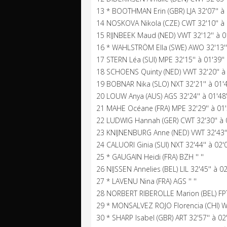
13 * BOOTHMAN Erin (GBR) LJA 32'07'' à 
14 NOSKOVA Nikola (CZE) CWT 32'10'' à 
15 RIJNBEEK Maud (NED) VWT 32'12'' à 01
16 * WAHLSTRÖM Ella (SWE) AWO 32'13'' 
17 STERN Léa (SUI) MPE 32'15'' à 01'39''
18 SCHOENS Quinty (NED) VWT 32'20'' à 
19 BOBNAR Nika (SLO) NXT 32'21'' à 01'4
20 LOUW Anya (AUS) AGS 32'24'' à 01'48'
21 MAHE Océane (FRA) MPE 32'29'' à 01'
22 LUDWIG Hannah (GER) CWT 32'30'' à 0
23 KNIJNENBURG Anne (NED) VWT 32'43'' 
24 CALUORI Ginia (SUI) NXT 32'44'' à 02'0
25 * GAUGAIN Heidi (FRA) BZH '' ''
26 NIJSSEN Annelies (BEL) LIL 32'45'' à 02
27 * LAVENU Nina (FRA) AGS '' ''
28 NORBERT RIBEROLLE Marion (BEL) FPT 
29 * MONSALVEZ ROJO Florencia (CHI) WCC
30 * SHARP Isabel (GBR) ART 32'57'' à 02'