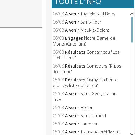
TOUTE L'INFO
06/08
A venir
Triangle Sud Berry
06/08
A venir
Saint-Flour
06/08
A venir
Nieul-le-Dolent
06/08
Engagés
Notre-Dame-de-
Monts (Critérium)
06/08
Résultats
Concarneau "Les
Filets Bleus"
06/08
Résultats
Combourg "Kritos
Romantic"
05/08
Résultats
Civray "La Route
d'Or Cycliste du Poitou"
05/08
A venir
Saint-Georges-sur-
Erve
05/08
A venir
Hénon
05/08
A venir
Saint-Trimoël
05/08
A venir
Laurenan
05/08
A venir
Trans-la-Forêt/Mont