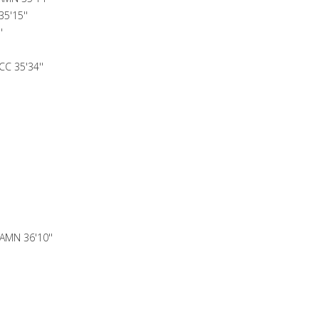
5'15''
'
C 35'34''
AMN 36'10''