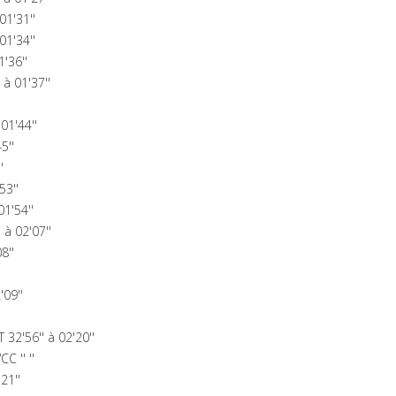
01'31''
01'34''
'36''
à 01'37''
01'44''
5''
'
53''
1'54''
à 02'07''
8''
'09''
32'56'' à 02'20''
 '' ''
21''