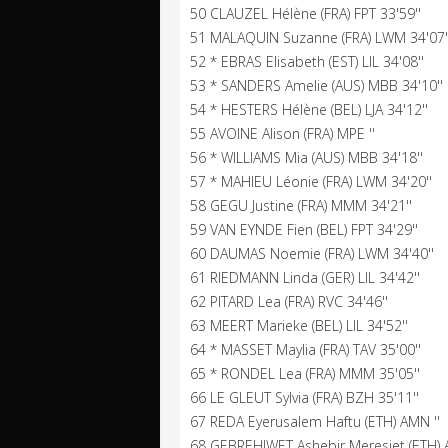
50 CLAUZEL Hélène (FRA) FPT 33'59''
51 MALAQUIN Suzanne (FRA) LWM 34'07'
52 * EBRAS Elisabeth (EST) LIL 34'08''
53 * SANDERS Amelie (AUS) MBB 34'10''
54 * HESTERS Hélène (BEL) LJA 34'12''
55 AVOINE Alison (FRA) MPE ''
56 * WILLIAMS Mia (AUS) MBB 34'18''
57 * MAHIEU Léonie (FRA) LWM 34'20''
58 GEGU Justine (FRA) MMM 34'21''
59 VAN EYNDE Fien (BEL) FPT 34'29''
60 DAUMAS Noemie (FRA) LWM 34'40''
61 RIEDMANN Linda (GER) LIL 34'42''
62 PITARD Lea (FRA) RVC 34'46''
63 MEERT Marieke (BEL) LIL 34'52''
64 * MASSET Maylia (FRA) TAV 35'00''
65 * RONDEL Lea (FRA) MMM 35'05''
66 LE GLEUT Sylvia (FRA) BZH 35'11''
67 REDA Eyerusalem Haftu (ETH) AMN ''
68 GEBREHIWET Ashebir Meresiet (ETH) 