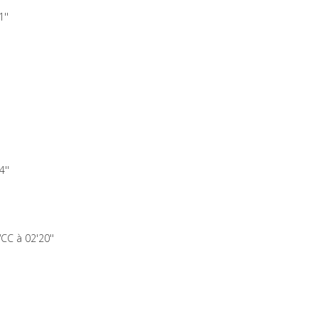
''
''
CC à 02'20''
'