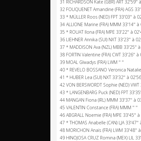
31 RICHARDSON Kate (GBR) ART 32'59'' à 
32 FOUQUENET Amandine (FRA) AGS 33'00
33 * MÜLLER Roos (NED) FPT 33'03'' à 02
34 ALLIONE Marine (FRA) MMM 33'14'' à 0
35 * ROUAT Ilona (FRA) MPE 33'22'' à 02'
36 LIEHNER Annika (SUI) NXT 33'23'' à 02'
37 * MADDISON Ava (NZL) MBB 33'25'' à 
38 FORTIN Valentine (FRA) CWT 33'26'' à 
39 MOAL Glwadys (FRA) LWM '' ''
40 * REVELO BOSSANO Veronica Natalie (
41 * HUBER Lea (SUI) NXT 33'32'' à 02'56
42 VON BERSWORDT Sophie (NED) VWT 33'
43 * LANGENBARG Puck (NED) FPT 33'35''
44 MANGAN Fiona (IRL) MMM 33'37'' à 03
45 VALENTIN Constance (FRA) MMM '' ''
46 ABGRALL Noemie (FRA) MPE 33'45'' à 
47 * THOMAS Anabelle (CAN) LJA 33'47'' à
48 MORICHON Anaïs (FRA) LWM 33'48'' à 
49 HINOJOSA CRUZ Romina (MEX) LIL 33'