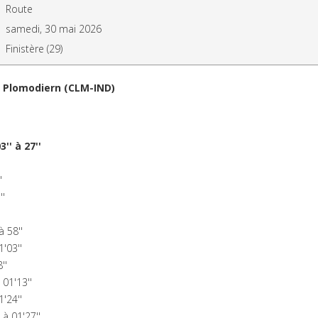
Route
samedi, 30 mai 2026
Finistère (29)
 Plomodiern (CLM-IND)
'' à 27''
'
''
 58''
'03''
''
01'13''
'24''
à 01'27''