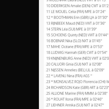
10 DIDERIKSEN Amalie (DEN) CWT à 01'21
11 LE MOUEL Celia (FRA) MPE à 01'24''
12 * BOOTHMAN Erin (GBR) LJA à 01'30''
13 RIJNBEEK Maud (NED) VWT à 01'36''
14 STERN Léa (SUI) MPE à 01'39''
15 SCHOENS Quinty (NED) VWT à 01'44''
16 BOBNAR Nika (SLO) NXT à 01'45''
17 MAHE Océane (FRA) MPE à 01'53''
18 LUDWIG Hannah (GER) CWT à 01'54''
19 KNIJNENBURG Anne (NED) VWT à 02'04
20 CALUORI Ginia (SUI) NXT à 02'08''
21 NIJSSEN Annelies (BEL) LIL à 02'09''
22 * LAVENU Nina (FRA) AGS ''
23 * MONSALVEZ ROJO Florencia (CHI) W
24 RICHARDSON Kate (GBR) ART à 02'23'
25 ALLIONE Marine (FRA) MMM à 02'38''
26 * ROUAT Ilona (FRA) MPE à 02'46''
27 LIEHNER Annika (SUI) NXT à 02'47''