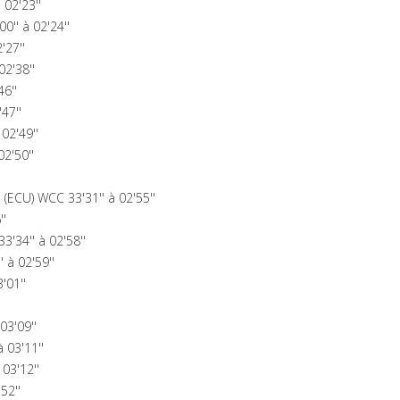
02'23''
'' à 02'24''
'27''
2'38''
46''
47''
02'49''
02'50''
ECU) WCC 33'31'' à 02'55''
''
34'' à 02'58''
 à 02'59''
'01''
03'09''
 03'11''
03'12''
52''