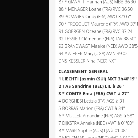
87 * GIANATTI Hannah (AUS) MBB 36'30''
88 * MENAGER Loane (FRA) RVC 36'50''
89 POMARES Cindy (FRA) AWO 37'05''
90 * TREGOUET Maurene (FRA) AWO 37'1
91 GOERGEN Océane (FRA) RVC 37'24''
92 TESSIER Clémentine (FRA) TAV 38'50''
93 BRANDWAGT Maaike (NED) AWO 38'54
94 * ALEPER Mary (UGA) AMN 39'02''
DNS KESSLER Nina (NED) NXT
CLASSEMENT GENERAL
1 LIECHTI Jasmin (SUI) NXT 3h40'19''
2 TAS Sandrine (BEL) LIL à 26''
3 * COMTE Ema (FRA) CWT à 27''
4 BORGHESI Letizia (ITA) AGS à 31''
5 BORRAS Marion (FRA) CWT à 34''
6 * MULLER Amandine (FRA) AGS à 58''
7 DIJKSTRA Anneke (NED) VWT à 01'03''
8 * MARR Sophie (AUS) LJA à 01'08''
9 MOLENAAR Laura (NED) VWT à 01'13''