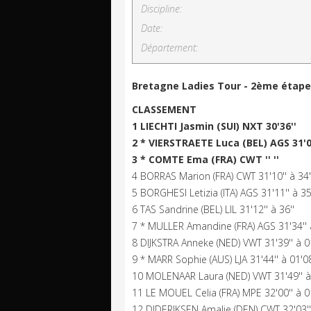
Discipline:
Date:
Département:
Bretagne Ladies Tour - 2ème étape
CLASSEMENT
1 LIECHTI Jasmin (SUI) NXT 30'36''
2 * VIERSTRAETE Luca (BEL) AGS 31'03
3 * COMTE Ema (FRA) CWT '' ''
4 BORRAS Marion (FRA) CWT 31'10'' à 34'
5 BORGHESI Letizia (ITA) AGS 31'11'' à 35
6 TAS Sandrine (BEL) LIL 31'12'' à 36''
7 * MULLER Amandine (FRA) AGS 31'34'' à
8 DIJKSTRA Anneke (NED) VWT 31'39'' à 01
9 * MARR Sophie (AUS) LJA 31'44'' à 01'08
10 MOLENAAR Laura (NED) VWT 31'49'' à 
11 LE MOUEL Celia (FRA) MPE 32'00'' à 01
12 DIDERIKSEN Amalie (DEN) CWT 32'03'' 