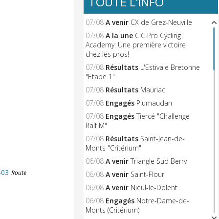
TOUTE L'INFO
07/08
A venir
CX de Grez-Neuville
07/08
A la une
CIC Pro Cycling
Academy: Une première victoire
chez les pros!
07/08
Résultats
L'Estivale Bretonne
"Etape 1"
07/08
Résultats
Mauriac
07/08
Engagés
Plumaudan
07/08
Engagés
Tiercé "Challenge
Ralf M"
07/08
Résultats
Saint-Jean-de-
Monts "Critérium"
06/08
A venir
Triangle Sud Berry
-03
Route
06/08
A venir
Saint-Flour
06/08
A venir
Nieul-le-Dolent
06/08
Engagés
Notre-Dame-de-
Monts (Critérium)