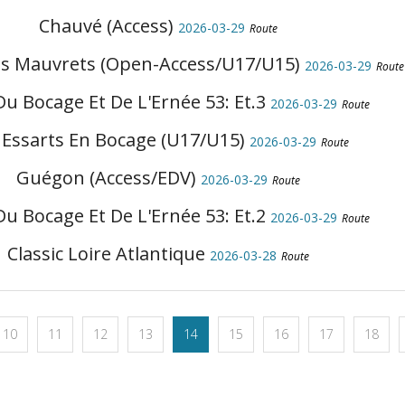
Chauvé (Access)
2026-03-29
Route
es Mauvrets (Open-Access/U17/U15)
2026-03-29
Route
u Bocage Et De L'Ernée 53: Et.3
2026-03-29
Route
 Essarts En Bocage (U17/U15)
2026-03-29
Route
Guégon (Access/EDV)
2026-03-29
Route
u Bocage Et De L'Ernée 53: Et.2
2026-03-29
Route
Classic Loire Atlantique
2026-03-28
Route
10
11
12
13
14
15
16
17
18