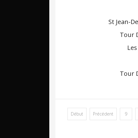
St Jean-D
Tour D
Les
Tour D
Début
Précédent
9