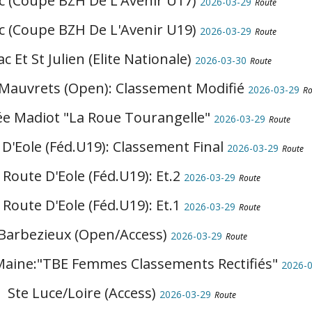
ac (Coupe BZH De L'Avenir U17)
2026-03-29
Route
ac (Coupe BZH De L'Avenir U19)
2026-03-29
Route
c Et St Julien (Elite Nationale)
2026-03-30
Route
 Mauvrets (Open): Classement Modifié
2026-03-29
Ro
e Madiot "La Roue Tourangelle"
2026-03-29
Route
 D'Eole (Féd.U19): Classement Final
2026-03-29
Route
 Route D'Eole (Féd.U19): Et.2
2026-03-29
Route
 Route D'Eole (Féd.U19): Et.1
2026-03-29
Route
Barbezieux (Open/Access)
2026-03-29
Route
 Maine:"TBE Femmes Classements Rectifiés"
2026-
Ste Luce/Loire (Access)
2026-03-29
Route