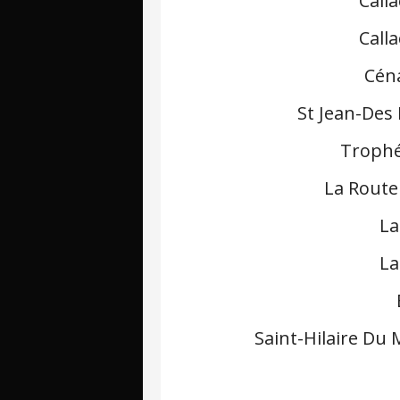
Call
Call
Céna
St Jean-Des
Trophé
La Route
La
La
Saint-Hilaire Du