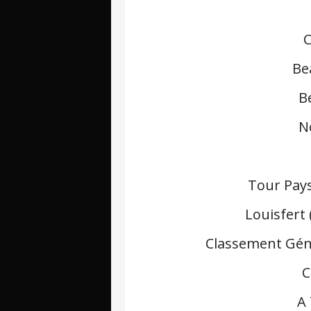
C
Be
B
N
Tour Pays
Louisfert
Classement Géné
C
A