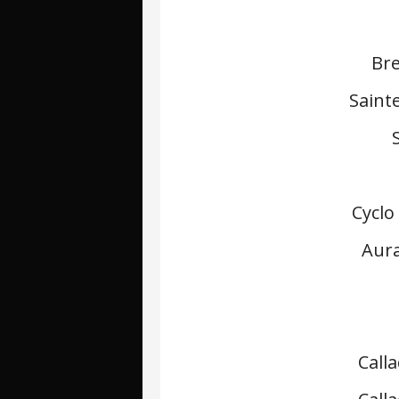
Bre
Saint
Cyclo
Aura
Call