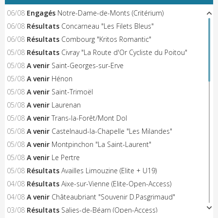
06/08
Engagés
Notre-Dame-de-Monts (Critérium)
06/08
Résultats
Concarneau "Les Filets Bleus"
06/08
Résultats
Combourg "Kritos Romantic"
05/08
Résultats
Civray "La Route d'Or Cycliste du Poitou"
05/08
A venir
Saint-Georges-sur-Erve
05/08
A venir
Hénon
05/08
A venir
Saint-Trimoël
05/08
A venir
Laurenan
05/08
A venir
Trans-la-Forêt/Mont Dol
05/08
A venir
Castelnaud-la-Chapelle "Les Milandes"
05/08
A venir
Montpinchon "La Saint-Laurent"
05/08
A venir
Le Pertre
05/08
Résultats
Availles Limouzine (Elite + U19)
04/08
Résultats
Aixe-sur-Vienne (Elite-Open-Access)
04/08
A venir
Châteaubriant "Souvenir D.Pasgrimaud"
03/08
Résultats
Salies-de-Béarn (Open-Access)