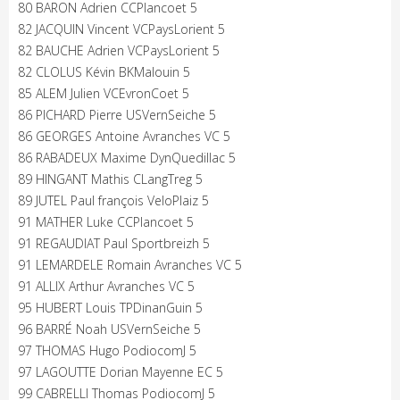
80 BARON Adrien CCPlancoet 5
82 JACQUIN Vincent VCPaysLorient 5
82 BAUCHE Adrien VCPaysLorient 5
82 CLOLUS Kévin BKMalouin 5
85 ALEM Julien VCEvronCoet 5
86 PICHARD Pierre USVernSeiche 5
86 GEORGES Antoine Avranches VC 5
86 RABADEUX Maxime DynQuedillac 5
89 HINGANT Mathis CLangTreg 5
89 JUTEL Paul françois VeloPlaiz 5
91 MATHER Luke CCPlancoet 5
91 REGAUDIAT Paul Sportbreizh 5
91 LEMARDELE Romain Avranches VC 5
91 ALLIX Arthur Avranches VC 5
95 HUBERT Louis TPDinanGuin 5
96 BARRÉ Noah USVernSeiche 5
97 THOMAS Hugo PodiocomJ 5
97 LAGOUTTE Dorian Mayenne EC 5
99 CABRELLI Thomas PodiocomJ 5