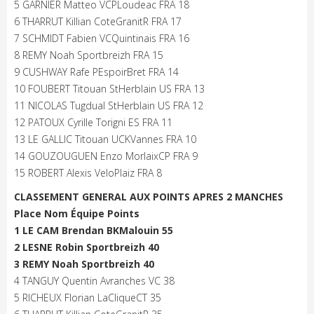
5 GARNIER Matteo VCPLoudeac FRA 18
6 THARRUT Killian CoteGranitR FRA 17
7 SCHMIDT Fabien VCQuintinais FRA 16
8 REMY Noah Sportbreizh FRA 15
9 CUSHWAY Rafe PEspoirBret FRA 14
10 FOUBERT Titouan StHerblain US FRA 13
11 NICOLAS Tugdual StHerblain US FRA 12
12 PATOUX Cyrille Torigni ES FRA 11
13 LE GALLIC Titouan UCKVannes FRA 10
14 GOUZOUGUEN Enzo MorlaixCP FRA 9
15 ROBERT Alexis VeloPlaiz FRA 8
CLASSEMENT GENERAL AUX POINTS APRES 2 MANCHES
Place Nom Équipe Points
1 LE CAM Brendan BKMalouin 55
2 LESNE Robin Sportbreizh 40
3 REMY Noah Sportbreizh 40
4 TANGUY Quentin Avranches VC 38
5 RICHEUX Florian LaCliqueCT 35