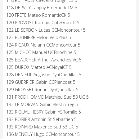
118 RUFFAULT Caetano Torigni ES 5
118 DERVILY Tanguy EmeraudeTM 5
120 FRETE Mateo RomanticCK 5
120 PROVOST Romain CoteGranitR 5
122 LE SERBON Lucas CCMoncontour 5
122 POLINIERE Helori VeloPlaiz 5
124 RIGAUX Nolann CCMoncontour 5
125 MICHOT Manuel UCBriochine 5
125 BEAUCHER Arthur Avranches VC 5
125 DUROX Matteo ACNoyalCF 5
128 DENIEUL Augustin DynQuedillac 5
129 GUERRIER Gabin CCPlancoet 5
129 GROSSET Ronan DynQuedillac 5
131 PROD'HOMME Matthieu Sud 53 UC 5
132 LE MORVAN Gabin PlestinTreg 5
133 RIOUAL HESRY Gabin ASRomille 5
133 POIRIER Antonin St Sébastien 5
133 ROINARD Maxence Sud 53 UC 5
136 MENGUY Hugo CCMoncontour 5