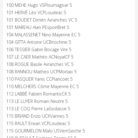
100 MEHE Hugo VSPloumagoar 5
101 HERVÉ Léo VCPLoudeac 5
101 BOUDET Dimitri Avranches VC 5
101 MAREAU Alan PEspoirBret 5
104 MALASSENET Nino Mayenne EC 5
104 GITTA Antoine UCBriochine 5
106 TESSIER Gabin Bocage Vire 5
107 LE CAER Mathéo ACNoyalCF 5
108 ROGUE Basile Avranches VC 5
108 RANNOU Matheo UCPMorlaix 5
110 PASQUER Yanis CCPlancoet 5
110 MELCHERS Côme Mayenne EC 5
112 LABBÉ Fabien RomanticCK 5
113 LE LUYER Romain Neutre 5
113 LE COQ Pierre LaGodasse 5
115 BRIAND Enzo UCKVannes 5
115 RAULT Erwan VCPLoudeac 5
115 GOURMELON Malo USVernSeiche 5