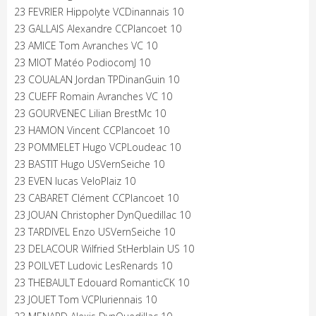
23 FEVRIER Hippolyte VCDinannais 10
23 GALLAIS Alexandre CCPlancoet 10
23 AMICE Tom Avranches VC 10
23 MIOT Matéo PodiocomJ 10
23 COUALAN Jordan TPDinanGuin 10
23 CUEFF Romain Avranches VC 10
23 GOURVENEC Lilian BrestMc 10
23 HAMON Vincent CCPlancoet 10
23 POMMELET Hugo VCPLoudeac 10
23 BASTIT Hugo USVernSeiche 10
23 EVEN lucas VeloPlaiz 10
23 CABARET Clément CCPlancoet 10
23 JOUAN Christopher DynQuedillac 10
23 TARDIVEL Enzo USVernSeiche 10
23 DELACOUR Wilfried StHerblain US 10
23 POILVET Ludovic LesRenards 10
23 THEBAULT Edouard RomanticCK 10
23 JOUET Tom VCPluriennais 10