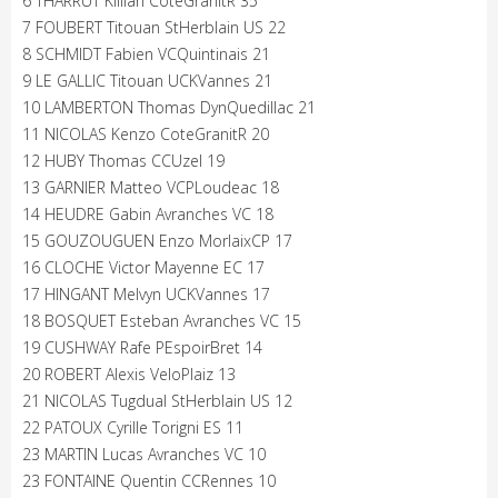
6 THARRUT Killian CoteGranitR 35
7 FOUBERT Titouan StHerblain US 22
8 SCHMIDT Fabien VCQuintinais 21
9 LE GALLIC Titouan UCKVannes 21
10 LAMBERTON Thomas DynQuedillac 21
11 NICOLAS Kenzo CoteGranitR 20
12 HUBY Thomas CCUzel 19
13 GARNIER Matteo VCPLoudeac 18
14 HEUDRE Gabin Avranches VC 18
15 GOUZOUGUEN Enzo MorlaixCP 17
16 CLOCHE Victor Mayenne EC 17
17 HINGANT Melvyn UCKVannes 17
18 BOSQUET Esteban Avranches VC 15
19 CUSHWAY Rafe PEspoirBret 14
20 ROBERT Alexis VeloPlaiz 13
21 NICOLAS Tugdual StHerblain US 12
22 PATOUX Cyrille Torigni ES 11
23 MARTIN Lucas Avranches VC 10
23 FONTAINE Quentin CCRennes 10