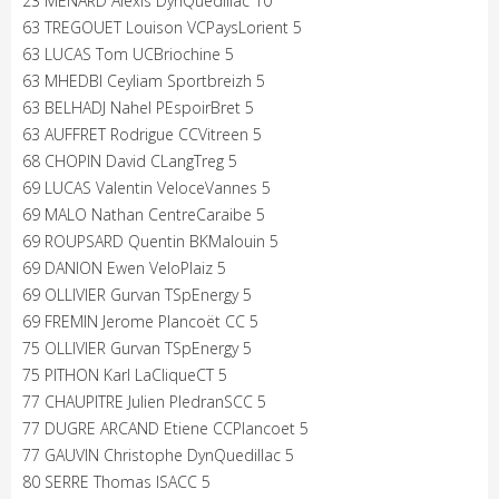
23 MENARD Alexis DynQuedillac 10
63 TREGOUET Louison VCPaysLorient 5
63 LUCAS Tom UCBriochine 5
63 MHEDBI Ceyliam Sportbreizh 5
63 BELHADJ Nahel PEspoirBret 5
63 AUFFRET Rodrigue CCVitreen 5
68 CHOPIN David CLangTreg 5
69 LUCAS Valentin VeloceVannes 5
69 MALO Nathan CentreCaraibe 5
69 ROUPSARD Quentin BKMalouin 5
69 DANION Ewen VeloPlaiz 5
69 OLLIVIER Gurvan TSpEnergy 5
69 FREMIN Jerome Plancoët CC 5
75 OLLIVIER Gurvan TSpEnergy 5
75 PITHON Karl LaCliqueCT 5
77 CHAUPITRE Julien PledranSCC 5
77 DUGRE ARCAND Etiene CCPlancoet 5
77 GAUVIN Christophe DynQuedillac 5
80 SERRE Thomas ISACC 5