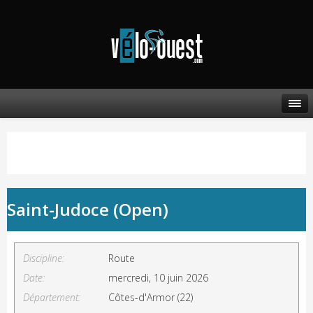
Saint-Judoce (Open)
Discipline:
Route
Date:
mercredi, 10 juin 2026
Département:
Côtes-d'Armor (22)