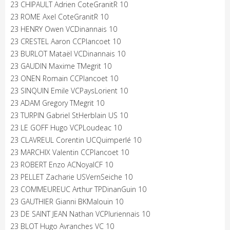
23 CHIPAULT Adrien CoteGranitR 10
23 ROME Axel CoteGranitR 10
23 HENRY Owen VCDinannais 10
23 CRESTEL Aaron CCPlancoet 10
23 BURLOT Mataël VCDinannais 10
23 GAUDIN Maxime TMegrit 10
23 ONEN Romain CCPlancoet 10
23 SINQUIN Emile VCPaysLorient 10
23 ADAM Gregory TMegrit 10
23 TURPIN Gabriel StHerblain US 10
23 LE GOFF Hugo VCPLoudeac 10
23 CLAVREUL Corentin UCQuimperlé 10
23 MARCHIX Valentin CCPlancoet 10
23 ROBERT Enzo ACNoyalCF 10
23 PELLET Zacharie USVernSeiche 10
23 COMMEUREUC Arthur TPDinanGuin 10
23 GAUTHIER Gianni BKMalouin 10
23 DE SAINT JEAN Nathan VCPluriennais 10
23 BLOT Hugo Avranches VC 10