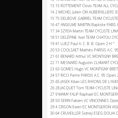
13 15 ROTTEMENT Clovis TEAM ALL CYC
14 2 MICHEL Julien CM AUBERVILLIERS 93
15 75 DELBOVE GABRIEL TEAM CYCLISTE
16 47 ANSELME MARTIN Baptiste PARIS 
17 34 SZYDA Martin TEAM CYCLISTE LIN
18 51 DELÉPINE Axel TEAM CHATOU CYC
19 41 LUEZ Paul A. C. B. B. Open 2 H ''
20 53 COOLSAET Mathéo PARISIS A.C. 95
21 61 BENARD Arthur VC MONTIGNY BR
22 71 MESNARD Augustin CLAMART CYCL
23 63 GOMES Hugo VC MONTIGNY BRET
24 57 RICCI Pierre PARISIS A.C. 95 Open 2
25 65 JASEK Kilian LES RAYONS DE L'AVE
26 28 JACQUET Tom TEAM CYCLISTE LIN
27 9 MAMY FALIP Raphael EC MONTGER
28 50 SERIN Fabien VC VINCENNES Open 
29 4 CRISON Ewen EC MONTGERON VIGN
30 64 CRUVEILLER Sidney ESEG DOUAI O