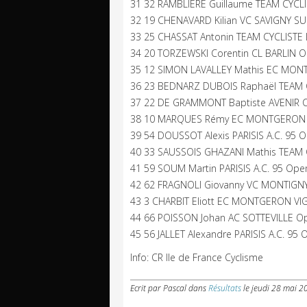
31 32 RAMBLIERE Guillaume TEAM CYCLI
32 19 CHENAVARD Kilian VC SAVIGNY SU
33 25 CHASSAT Antonin TEAM CYCLISTE
34 20 TORZEWSKI Corentin CL BARLIN Op
35 12 SIMON LAVALLEY Mathis EC MON
36 23 BEDNARZ DUBOIS Raphaël TEAM C
37 22 DE GRAMMONT Baptiste AVENIR CY
38 10 MARQUES Rémy EC MONTGERON V
39 54 DOUSSOT Alexis PARISIS A.C. 95 O
40 33 SAUSSOIS GHAZANI Mathis TEAM 
41 59 SOUM Martin PARISIS A.C. 95 Open
42 62 FRAGNOLI Giovanny VC MONTIGN
43 3 CHARBIT Eliott EC MONTGERON VIG
44 66 POISSON Johan AC SOTTEVILLE Op
45 56 JALLET Alexandre PARISIS A.C. 95 
Info: CR Ile de France Cyclisme
Ecrit par Pascal
dans
Résultats
le
jeudi 28 mai 2