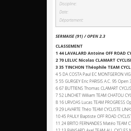
Discipline:
Date:
Département:
SERMAISE (91) / OPEN 2.3
CLASSEMENT
1 44 LAVALARD Antoine OFF ROAD C
2 70 LELUC Nicolas CLAMART CYCLISM
3 35 TINCHON Théophile TEAM CYCL
4 5 DA COSTA Paul EC MONTGERON VIG
5 55 GURGEY Eric PARISIS A.C. 95 Open 3
6 67 BUTTIENS Thomas CLAMART CYCLIS
7 52 LINCHET William TEAM CHATOU CYC
8 16 URVOAS Lucas TEAM PROGRESS Ope
9 29 LAVARTE Théo TEAM CYCLISTE LIN
10 45 PAULY Baptiste OFF ROAD CYCLIS
11 24 BRITO FERNANDES Matéo TEAM CY
12 13 BANSARD Axel TEAM ALL CYCLES 