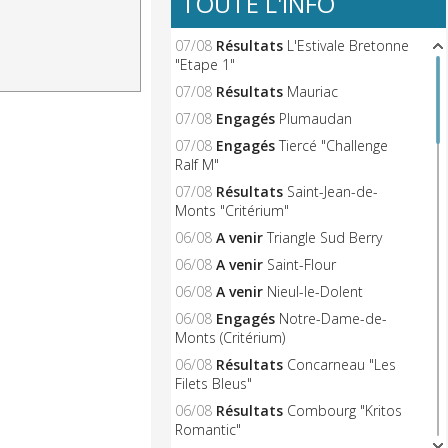
TOUTE L'INFO
07/08
Résultats
L'Estivale Bretonne
"Etape 1"
07/08
Résultats
Mauriac
07/08
Engagés
Plumaudan
07/08
Engagés
Tiercé "Challenge
Ralf M"
07/08
Résultats
Saint-Jean-de-
Monts "Critérium"
06/08
A venir
Triangle Sud Berry
06/08
A venir
Saint-Flour
06/08
A venir
Nieul-le-Dolent
06/08
Engagés
Notre-Dame-de-
Monts (Critérium)
06/08
Résultats
Concarneau "Les
Filets Bleus"
06/08
Résultats
Combourg "Kritos
Romantic"