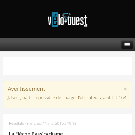
×
Avertissement
JUser::_load : impossible de charger l'utilisateur ayant l'ID 168
Résultats
-
mercredi 11 mai 2016 à 19:13
La Flèche Pass'cyclisme