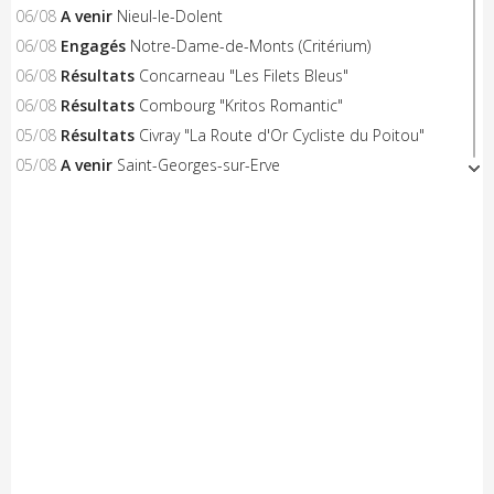
06/08
A venir
Nieul-le-Dolent
06/08
Engagés
Notre-Dame-de-Monts (Critérium)
06/08
Résultats
Concarneau "Les Filets Bleus"
06/08
Résultats
Combourg "Kritos Romantic"
05/08
Résultats
Civray "La Route d'Or Cycliste du Poitou"
05/08
A venir
Saint-Georges-sur-Erve
05/08
A venir
Hénon
05/08
A venir
Saint-Trimoël
05/08
A venir
Laurenan
05/08
A venir
Trans-la-Forêt/Mont Dol
05/08
A venir
Castelnaud-la-Chapelle "Les Milandes"
05/08
A venir
Montpinchon "La Saint-Laurent"
05/08
A venir
Le Pertre
05/08
Résultats
Availles Limouzine (Elite + U19)
04/08
Résultats
Aixe-sur-Vienne (Elite-Open-Access)
04/08
A venir
Châteaubriant "Souvenir D.Pasgrimaud"
03/08
Résultats
Salies-de-Béarn (Open-Access)