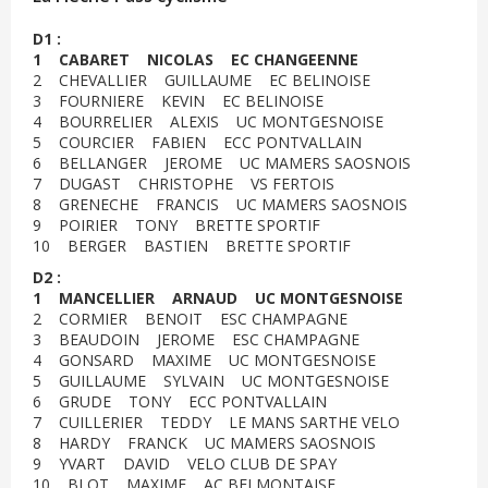
D1 :
1 CABARET NICOLAS EC CHANGEENNE
2 CHEVALLIER GUILLAUME EC BELINOISE
3 FOURNIERE KEVIN EC BELINOISE
4 BOURRELIER ALEXIS UC MONTGESNOISE
5 COURCIER FABIEN ECC PONTVALLAIN
6 BELLANGER JEROME UC MAMERS SAOSNOIS
7 DUGAST CHRISTOPHE VS FERTOIS
8 GRENECHE FRANCIS UC MAMERS SAOSNOIS
9 POIRIER TONY BRETTE SPORTIF
10 BERGER BASTIEN BRETTE SPORTIF
D2 :
1 MANCELLIER ARNAUD UC MONTGESNOISE
2 CORMIER BENOIT ESC CHAMPAGNE
3 BEAUDOIN JEROME ESC CHAMPAGNE
4 GONSARD MAXIME UC MONTGESNOISE
5 GUILLAUME SYLVAIN UC MONTGESNOISE
6 GRUDE TONY ECC PONTVALLAIN
7 CUILLERIER TEDDY LE MANS SARTHE VELO
8 HARDY FRANCK UC MAMERS SAOSNOIS
9 YVART DAVID VELO CLUB DE SPAY
10 BLOT MAXIME AC BELMONTAISE