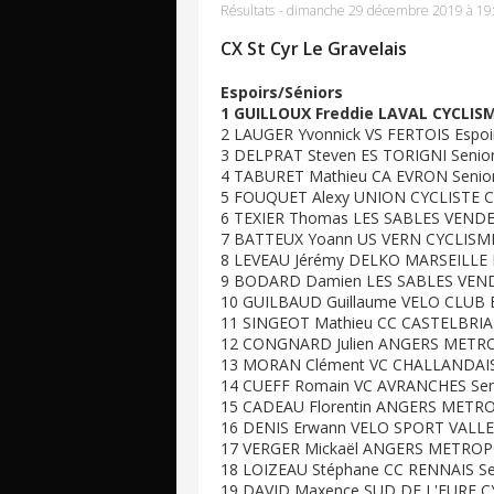
Résultats
-
dimanche 29 décembre 2019 à 19
CX St Cyr Le Gravelais
Espoirs/Séniors
1 GUILLOUX Freddie LAVAL CYCLISME
2 LAUGER Yvonnick VS FERTOIS Espoi
3 DELPRAT Steven ES TORIGNI Senior
4 TABURET Mathieu CA EVRON Senior
5 FOUQUET Alexy UNION CYCLISTE CH
6 TEXIER Thomas LES SABLES VENDEE
7 BATTEUX Yoann US VERN CYCLISME 
8 LEVEAU Jérémy DELKO MARSEILLE 
9 BODARD Damien LES SABLES VENDE
10 GUILBAUD Guillaume VELO CLUB E
11 SINGEOT Mathieu CC CASTELBRIAN
12 CONGNARD Julien ANGERS METRO
13 MORAN Clément VC CHALLANDAIS 
14 CUEFF Romain VC AVRANCHES Seni
15 CADEAU Florentin ANGERS METRO
16 DENIS Erwann VELO SPORT VALLET
17 VERGER Mickaël ANGERS METROPO
18 LOIZEAU Stéphane CC RENNAIS Se
19 DAVID Maxence SUD DE L'EURE CY