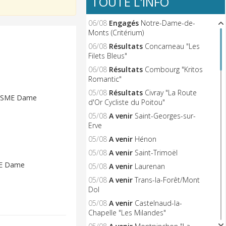
TOUTE L'INFO
06/08
Engagés
Notre-Dame-de-
Monts (Critérium)
06/08
Résultats
Concarneau "Les
Filets Bleus"
06/08
Résultats
Combourg "Kritos
Romantic"
05/08
Résultats
Civray "La Route
ISME Dame
d'Or Cycliste du Poitou"
05/08
A venir
Saint-Georges-sur-
Erve
05/08
A venir
Hénon
05/08
A venir
Saint-Trimoël
ME Dame
05/08
A venir
Laurenan
05/08
A venir
Trans-la-Forêt/Mont
Dol
05/08
A venir
Castelnaud-la-
Chapelle "Les Milandes"