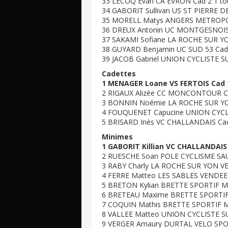
33 LECOQ Evan CA EVRON Cad 2 1 to
34 GABORIT Sullivan US ST PIERRE D
35 MORELL Matys ANGERS METROPOL
36 DREUX Antonin UC MONTGESNOISE
37 SAKAMI Sofiane LA ROCHE SUR Y
38 GUYARD Benjamin UC SUD 53 Cad 
39 JACOB Gabriel UNION CYCLISTE SU
Cadettes
1 MENAGER Loane VS FERTOIS Cad 
2 RIGAUX Alizée CC MONCONTOUR C
3 BONNIN Noémie LA ROCHE SUR Y
4 FOUQUENET Capucine UNION CYCL
5 BRISARD Inès VC CHALLANDAIS Ca
Minimes
1 GABORIT Killian VC CHALLANDAIS 
2 RUESCHE Soan POLE CYCLISME SAU
3 RABY Charly LA ROCHE SUR YON V
4 FERRE Matteo LES SABLES VENDEE 
5 BRETON Kylian BRETTE SPORTIF Mi
6 BRETEAU Maxime BRETTE SPORTIF 
7 COQUIN Mathis BRETTE SPORTIF Mi
8 VALLEE Matteo UNION CYCLISTE SU
9 VERGER Amaury DURTAL VELO SPOR