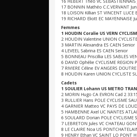
16 HEBERT Théo VC SEBASTIENNAIS 
17 BONNIN Mathéo C.C.VERVANT Jun
18 LOISON Killian ST VINCENT LUCE 
19 RICHARD Eliott EC MAYENNAISE Ju
Femmes
1 HOUDIN Coralie US VERN CYCLISM
2 HOUDIN Valentine UNION CYCLISTE
3 MARTIN Alexandra ES CAEN Senior
4 LEVEEL Sabrina ES CAEN Senior
5 BONNEAU Priscillia LES SABLES VE
6 DAVID Ophélie CYCLISME REGION 
7 RIVIERE Céline EV ANGERS DOUTRE 
8 HOUDIN Karen UNION CYCLISTE SU
Cadets
1 SOULIER Lohann US METRO TRAN
2 MORIN Hugo CA EVRON Cad 2 33:1
3 RULLIER Hans POLE CYCLISME SAU
4 GARNIER Matteo VC PAYS DE LOUD
5 HAMBENNE Axel UC NANTES ATLAN
6 SOULARD Dorian POLE CYCLISME S
7 LEBRETON Jules VC CHATEAU GONT
8 LE CLAIRE Noa US PONTCHATELAIN
9 HENRY Ethan VC SAINT LO PONT H