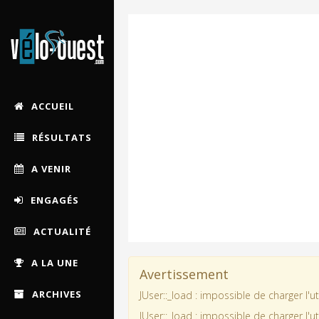
ACCUEIL
RÉSULTATS
A VENIR
ENGAGÉS
ACTUALITÉ
A LA UNE
Avertissement
ARCHIVES
JUser::_load : impossible de charger l'ut
JUser::_load : impossible de charger l'ut