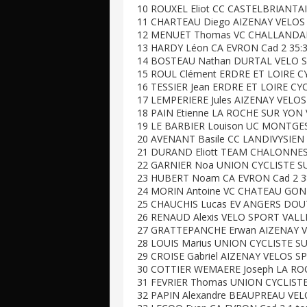
10 ROUXEL Eliot CC CASTELBRIANTAI
11 CHARTEAU Diego AIZENAY VELOS 
12 MENUET Thomas VC CHALLANDAIS
13 HARDY Léon CA EVRON Cad 2 35:
14 BOSTEAU Nathan DURTAL VELO S
15 ROUL Clément ERDRE ET LOIRE CY
16 TESSIER Jean ERDRE ET LOIRE CYC
17 LEMPERIERE Jules AIZENAY VELOS
18 PAIN Etienne LA ROCHE SUR YON
19 LE BARBIER Louison UC MONTGES
20 AVENANT Basile CC LANDIVYSIEN 
21 DURAND Eliott TEAM CHALONNES 
22 GARNIER Noa UNION CYCLISTE SU
23 HUBERT Noam CA EVRON Cad 2 3
24 MORIN Antoine VC CHATEAU GONT
25 CHAUCHIS Lucas EV ANGERS DOUT
26 RENAUD Alexis VELO SPORT VALLE
27 GRATTEPANCHE Erwan AIZENAY V
28 LOUIS Marius UNION CYCLISTE SU
29 CROISE Gabriel AIZENAY VELOS S
30 COTTIER WEMAERE Joseph LA RO
31 FEVRIER Thomas UNION CYCLISTE 
32 PAPIN Alexandre BEAUPREAU VEL