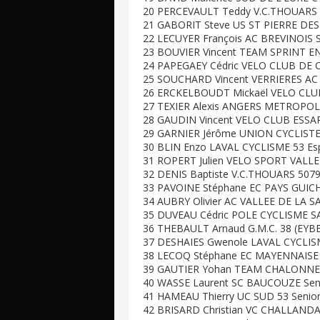
20 PERCEVAULT Teddy V.C.THOUARS S
21 GABORIT Steve US ST PIERRE DES
22 LECUYER François AC BREVINOIS Se
23 BOUVIER Vincent TEAM SPRINT EN
24 PAPEGAEY Cédric VELO CLUB DE C
25 SOUCHARD Vincent VERRIERES AC E
26 ERCKELBOUDT Mickaël VELO CLUB
27 TEXIER Alexis ANGERS METROPOLE
28 GAUDIN Vincent VELO CLUB ESSART
29 GARNIER Jérôme UNION CYCLISTE 
30 BLIN Enzo LAVAL CYCLISME 53 Esp
31 ROPERT Julien VELO SPORT VALLET
32 DENIS Baptiste V.C.THOUARS 5079
33 PAVOINE Stéphane EC PAYS GUICH
34 AUBRY Olivier AC VALLEE DE LA SA
35 DUVEAU Cédric POLE CYCLISME SA
36 THEBAULT Arnaud G.M.C. 38 (EYB
37 DESHAIES Gwenole LAVAL CYCLISME
38 LECOQ Stéphane EC MAYENNAISE S
39 GAUTIER Yohan TEAM CHALONNES 
40 WASSE Laurent SC BAUCOUZE Seni
41 HAMEAU Thierry UC SUD 53 Senior
42 BRISARD Christian VC CHALLANDAI