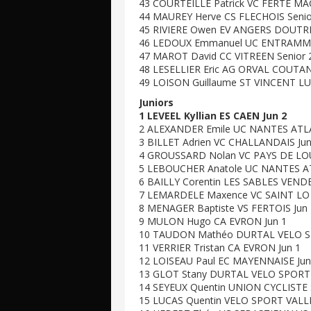
43 COURTEILLE Patrick VC FERTE MAC
44 MAUREY Herve CS FLECHOIS Senior
45 RIVIERE Owen EV ANGERS DOUTRE 
46 LEDOUX Emmanuel UC ENTRAMMES
47 MAROT David CC VITREEN Senior 2
48 LESELLIER Eric AG ORVAL COUTANC
49 LOISON Guillaume ST VINCENT LUC
Juniors
1 LEVEEL Kyllian ES CAEN Jun 2
2 ALEXANDER Emile UC NANTES ATL
3 BILLET Adrien VC CHALLANDAIS Jun
4 GROUSSARD Nolan VC PAYS DE LO
5 LEBOUCHER Anatole UC NANTES A
6 BAILLY Corentin LES SABLES VEND
7 LEMARDELE Maxence VC SAINT LO
8 MENAGER Baptiste VS FERTOIS Jun 
9 MULON Hugo CA EVRON Jun 1
10 TAUDON Mathéo DURTAL VELO S
11 VERRIER Tristan CA EVRON Jun 1
12 LOISEAU Paul EC MAYENNAISE Jun
13 GLOT Stany DURTAL VELO SPORT 
14 SEYEUX Quentin UNION CYCLISTE 
15 LUCAS Quentin VELO SPORT VALLE