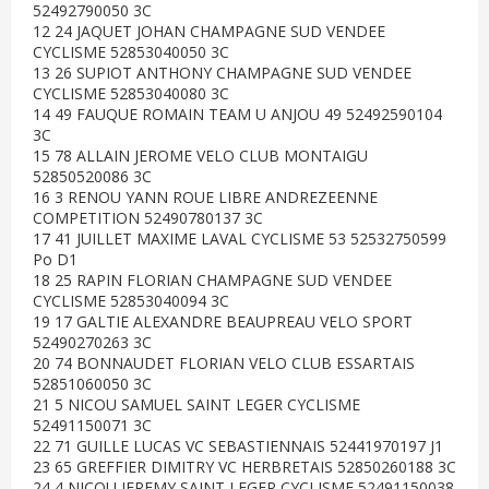
52492790050 3C
12 24 JAQUET JOHAN CHAMPAGNE SUD VENDEE
CYCLISME 52853040050 3C
13 26 SUPIOT ANTHONY CHAMPAGNE SUD VENDEE
CYCLISME 52853040080 3C
14 49 FAUQUE ROMAIN TEAM U ANJOU 49 52492590104
3C
15 78 ALLAIN JEROME VELO CLUB MONTAIGU
52850520086 3C
16 3 RENOU YANN ROUE LIBRE ANDREZEENNE
COMPETITION 52490780137 3C
17 41 JUILLET MAXIME LAVAL CYCLISME 53 52532750599
Po D1
18 25 RAPIN FLORIAN CHAMPAGNE SUD VENDEE
CYCLISME 52853040094 3C
19 17 GALTIE ALEXANDRE BEAUPREAU VELO SPORT
52490270263 3C
20 74 BONNAUDET FLORIAN VELO CLUB ESSARTAIS
52851060050 3C
21 5 NICOU SAMUEL SAINT LEGER CYCLISME
52491150071 3C
22 71 GUILLE LUCAS VC SEBASTIENNAIS 52441970197 J1
23 65 GREFFIER DIMITRY VC HERBRETAIS 52850260188 3C
24 4 NICOU JEREMY SAINT LEGER CYCLISME 52491150038