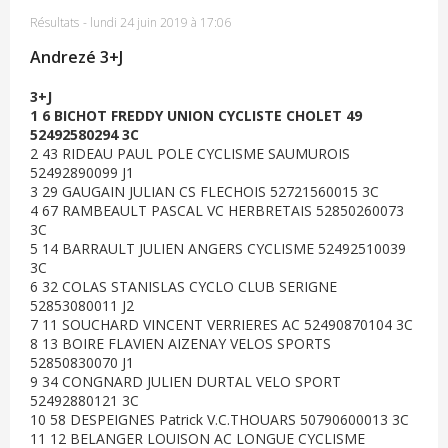
Résultats
-
lundi 24 juin 2019 à 17:06
Andrezé 3+J
3+J
1 6 BICHOT FREDDY UNION CYCLISTE CHOLET 49
52492580294 3C
2 43 RIDEAU PAUL POLE CYCLISME SAUMUROIS
52492890099 J1
3 29 GAUGAIN JULIAN CS FLECHOIS 52721560015 3C
4 67 RAMBEAULT PASCAL VC HERBRETAIS 52850260073
3C
5 14 BARRAULT JULIEN ANGERS CYCLISME 52492510039
3C
6 32 COLAS STANISLAS CYCLO CLUB SERIGNE
52853080011 J2
7 11 SOUCHARD VINCENT VERRIERES AC 52490870104 3C
8 13 BOIRE FLAVIEN AIZENAY VELOS SPORTS
52850830070 J1
9 34 CONGNARD JULIEN DURTAL VELO SPORT
52492880121 3C
10 58 DESPEIGNES Patrick V.C.THOUARS 50790600013 3C
11 12 BELANGER LOUISON AC LONGUE CYCLISME