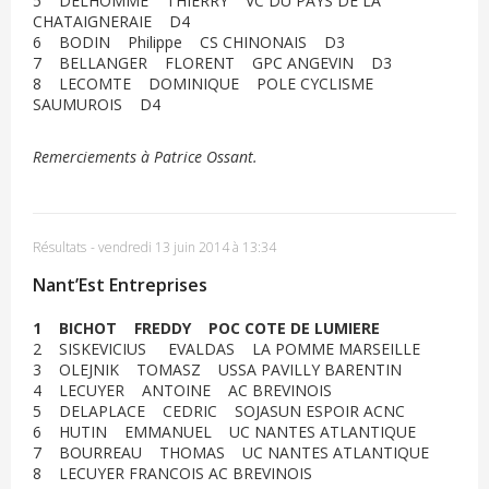
5 DELHOMME THIERRY VC DU PAYS DE LA
CHATAIGNERAIE D4
6 BODIN Philippe CS CHINONAIS D3
7 BELLANGER FLORENT GPC ANGEVIN D3
8 LECOMTE DOMINIQUE POLE CYCLISME
SAUMUROIS D4
Remerciements à Patrice Ossant.
Résultats
-
vendredi 13 juin 2014 à 13:34
Nant’Est Entreprises
1 BICHOT FREDDY POC COTE DE LUMIERE
2 SISKEVICIUS EVALDAS LA POMME MARSEILLE
3 OLEJNIK TOMASZ USSA PAVILLY BARENTIN
4 LECUYER ANTOINE AC BREVINOIS
5 DELAPLACE CEDRIC SOJASUN ESPOIR ACNC
6 HUTIN EMMANUEL UC NANTES ATLANTIQUE
7 BOURREAU THOMAS UC NANTES ATLANTIQUE
8 LECUYER FRANCOIS AC BREVINOIS