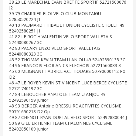
38 20 LE MARECHAL EVAN BRETTE SPORTIF 52721500076
J2
39 79 CHARRIER ELOI VELO CLUB MONTAIGU
52850520224 J1
40 10 PAUMARD THIBAULT UNION CYCLISTE CHOLET 49
52492580251 J1
41 82 LE ROC`H VALENTIN VELO SPORT VALLETAIS
52440080267 3C
42 83 PACARY ENZO VELO SPORT VALLETAIS
52440080323 3C
43 52 THOMAS KEVIN TEAM U ANJOU 49 52492590135 3C
44 96 FRANCOIS FLORIAN CS FLECHOIS 52721560083 3
45 60 MEIGNANT FABRICE V.C.THOUARS 50790600112 Po
D2
46 47 LE ROYER KEVIN ST VINCENT LUCE BERCE CYCLISTE
52721740197 3C
47 84 LEBOUCHER ANATOLE TEAM U ANJOU 49
52492590159 Junior
48 93 BERGER Antoine BRESSUIRE ACTIVITES CYCLISME
50791650218 D2 Op
49 87 CHENOT RYAN DURTAL VELO SPORT 52492880044 J
50 89 GILLIER HENRI TEAM CHALONNES CYCLISME
52492850109 Junior