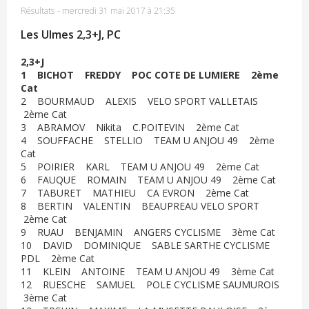
Résultats
-
mercredi 31 mai 2017 à 21:35
Les Ulmes 2,3+J, PC
2,3+J
1 BICHOT FREDDY POC COTE DE LUMIERE 2ème
Cat
2 BOURMAUD ALEXIS VELO SPORT VALLETAIS
2ème Cat
3 ABRAMOV Nikita C.POITEVIN 2ème Cat
4 SOUFFACHE STELLIO TEAM U ANJOU 49 2ème
Cat
5 POIRIER KARL TEAM U ANJOU 49 2ème Cat
6 FAUQUE ROMAIN TEAM U ANJOU 49 2ème Cat
7 TABURET MATHIEU CA EVRON 2ème Cat
8 BERTIN VALENTIN BEAUPREAU VELO SPORT
2ème Cat
9 RUAU BENJAMIN ANGERS CYCLISME 3ème Cat
10 DAVID DOMINIQUE SABLE SARTHE CYCLISME
PDL 2ème Cat
11 KLEIN ANTOINE TEAM U ANJOU 49 3ème Cat
12 RUESCHE SAMUEL POLE CYCLISME SAUMUROIS
3ème Cat