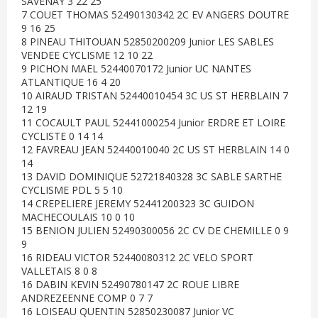
SAVENAY 3 22 25
7 COUET THOMAS 52490130342 2C EV ANGERS DOUTRE
9 16 25
8 PINEAU THITOUAN 52850200209 Junior LES SABLES
VENDEE CYCLISME 12 10 22
9 PICHON MAEL 52440070172 Junior UC NANTES
ATLANTIQUE 16 4 20
10 AIRAUD TRISTAN 52440010454 3C US ST HERBLAIN 7
12 19
11 COCAULT PAUL 52441000254 Junior ERDRE ET LOIRE
CYCLISTE 0 14 14
12 FAVREAU JEAN 52440010040 2C US ST HERBLAIN 14 0
14
13 DAVID DOMINIQUE 52721840328 3C SABLE SARTHE
CYCLISME PDL 5 5 10
14 CREPELIERE JEREMY 52441200323 3C GUIDON
MACHECOULAIS 10 0 10
15 BENION JULIEN 52490300056 2C CV DE CHEMILLE 0 9
9
16 RIDEAU VICTOR 52440080312 2C VELO SPORT
VALLETAIS 8 0 8
16 DABIN KEVIN 52490780147 2C ROUE LIBRE
ANDREZEENNE COMP 0 7 7
16 LOISEAU QUENTIN 52850230087 Junior VC