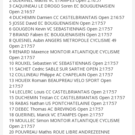
2 GUERINEL Mathis VC ETAMPES Open 2:16:57
3 CAQUINEAU LE DROGO Soren EC BOUGUENAISIEN
Open 2:16:57
4 DUCHEMIN Damien CC CASTELBRIANTAIS Open 2:16:57
5 JOSSE David EC BOUGUENAISIEN Open 2:17:57
6 GOUGEON Kevin VC SEBASTIENNAIS Open 2:17:57
7 BRIAND Fabien EC BOUGUENAISIEN Open 2:17:57
8 QUESNEL Aubin ANGERS METROPOLE CYCLISME 49
Open 2:17:57
9 RENARD Maxence MONTOIR ATLANTIQUE CYCLISME
Open 2:17:57
10 ROUXEL Sebastien VC SEBASTIENNAIS Open 2:17:57
11 SACHET Cedric SABLE SUR SARTHE OPEN 2:17:57
12 COLLINEAU Philippe AC CHAPELAIN Open 2:17:57
13 HOUEIX Romain BEAUPREAU VELO SPORT Open
2:17:57
14 LECLERC Louis CC CASTELBRIANTAIS Open 2:17:57
15 DUCHEMIN Tristan CC CASTELBRIANTAIS Open 2:17:57
16 RABAS Nathan US PONTCHATELAINE Open 2:17:57
17 DEBEC Thomas AC BREVINOIS Open 2:17:57
18 GUERINEL Marick VC ETAMPES Open 2:17:57
19 MOULLEC Simon MONTOIR ATLANTIQUE CYCLISME
Open 2:17:57
20 POUVREAU Mathis ROUE LIBRE ANDREZEENNE