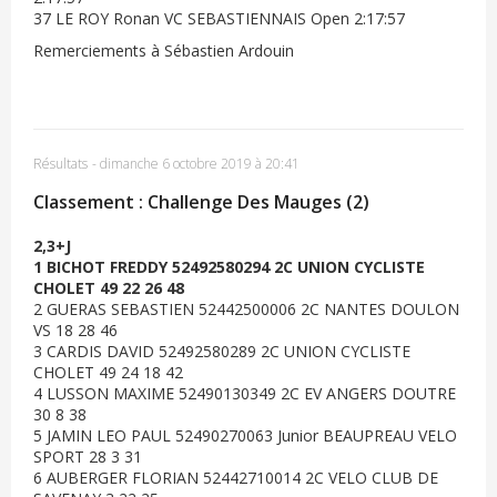
37 LE ROY Ronan VC SEBASTIENNAIS Open 2:17:57
Remerciements à Sébastien Ardouin
Résultats
-
dimanche 6 octobre 2019 à 20:41
Classement : Challenge Des Mauges (2)
2,3+J
1 BICHOT FREDDY 52492580294 2C UNION CYCLISTE
CHOLET 49 22 26 48
2 GUERAS SEBASTIEN 52442500006 2C NANTES DOULON
VS 18 28 46
3 CARDIS DAVID 52492580289 2C UNION CYCLISTE
CHOLET 49 24 18 42
4 LUSSON MAXIME 52490130349 2C EV ANGERS DOUTRE
30 8 38
5 JAMIN LEO PAUL 52490270063 Junior BEAUPREAU VELO
SPORT 28 3 31
6 AUBERGER FLORIAN 52442710014 2C VELO CLUB DE