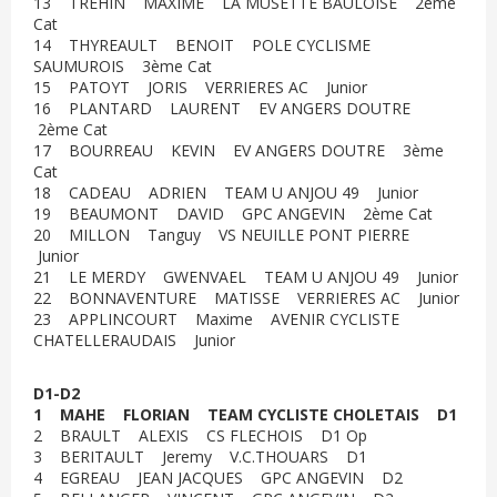
13 TREHIN MAXIME LA MUSETTE BAULOISE 2ème
Cat
14 THYREAULT BENOIT POLE CYCLISME
SAUMUROIS 3ème Cat
15 PATOYT JORIS VERRIERES AC Junior
16 PLANTARD LAURENT EV ANGERS DOUTRE
2ème Cat
17 BOURREAU KEVIN EV ANGERS DOUTRE 3ème
Cat
18 CADEAU ADRIEN TEAM U ANJOU 49 Junior
19 BEAUMONT DAVID GPC ANGEVIN 2ème Cat
20 MILLON Tanguy VS NEUILLE PONT PIERRE
Junior
21 LE MERDY GWENVAEL TEAM U ANJOU 49 Junior
22 BONNAVENTURE MATISSE VERRIERES AC Junior
23 APPLINCOURT Maxime AVENIR CYCLISTE
CHATELLERAUDAIS Junior
D1-D2
1 MAHE FLORIAN TEAM CYCLISTE CHOLETAIS D1
2 BRAULT ALEXIS CS FLECHOIS D1 Op
3 BERITAULT Jeremy V.C.THOUARS D1
4 EGREAU JEAN JACQUES GPC ANGEVIN D2