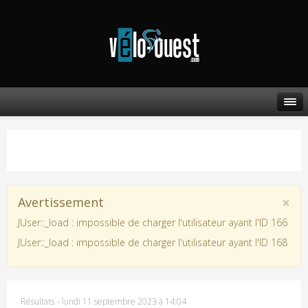
×
Avertissement
JUser::_load : impossible de charger l'utilisateur ayant l'ID 166
JUser::_load : impossible de charger l'utilisateur ayant l'ID 168
Résultats
-
lundi 11 septembre 2023 à 14:04