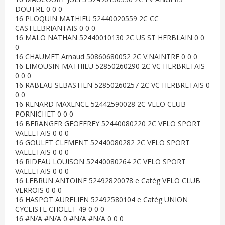
DOUTRE 0 0 0
16 PLOQUIN MATHIEU 52440020559 2C CC
CASTELBRIANTAIS 0 0 0
16 MALO NATHAN 52440010130 2C US ST HERBLAIN 0 0
0
16 CHAUMET Arnaud 50860680052 2C V.NAINTRE 0 0 0
16 LIMOUSIN MATHIEU 52850260290 2C VC HERBRETAIS
0 0 0
16 RABEAU SEBASTIEN 52850260257 2C VC HERBRETAIS 0
0 0
16 RENARD MAXENCE 52442590028 2C VELO CLUB
PORNICHET 0 0 0
16 BERANGER GEOFFREY 52440080220 2C VELO SPORT
VALLETAIS 0 0 0
16 GOULET CLEMENT 52440080282 2C VELO SPORT
VALLETAIS 0 0 0
16 RIDEAU LOUISON 52440080264 2C VELO SPORT
VALLETAIS 0 0 0
16 LEBRUN ANTOINE 52492820078 e Catég VELO CLUB
VERROIS 0 0 0
16 HASPOT AURELIEN 52492580104 e Catég UNION
CYCLISTE CHOLET 49 0 0 0
16 #N/A #N/A 0 #N/A #N/A 0 0 0