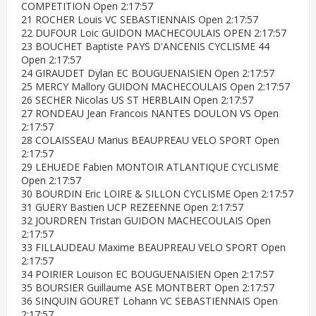
COMPETITION Open 2:17:57
21 ROCHER Louis VC SEBASTIENNAIS Open 2:17:57
22 DUFOUR Loic GUIDON MACHECOULAIS OPEN 2:17:57
23 BOUCHET Baptiste PAYS D'ANCENIS CYCLISME 44
Open 2:17:57
24 GIRAUDET Dylan EC BOUGUENAISIEN Open 2:17:57
25 MERCY Mallory GUIDON MACHECOULAIS Open 2:17:57
26 SECHER Nicolas US ST HERBLAIN Open 2:17:57
27 RONDEAU Jean Francois NANTES DOULON VS Open
2:17:57
28 COLAISSEAU Marius BEAUPREAU VELO SPORT Open
2:17:57
29 LEHUEDE Fabien MONTOIR ATLANTIQUE CYCLISME
Open 2:17:57
30 BOURDIN Eric LOIRE & SILLON CYCLISME Open 2:17:57
31 GUERY Bastien UCP REZEENNE Open 2:17:57
32 JOURDREN Tristan GUIDON MACHECOULAIS Open
2:17:57
33 FILLAUDEAU Maxime BEAUPREAU VELO SPORT Open
2:17:57
34 POIRIER Louison EC BOUGUENAISIEN Open 2:17:57
35 BOURSIER Guillaume ASE MONTBERT Open 2:17:57
36 SINQUIN GOURET Lohann VC SEBASTIENNAIS Open
2:17:57