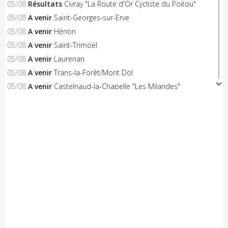
05/08
Résultats
Civray "La Route d'Or Cycliste du Poitou"
05/08
A venir
Saint-Georges-sur-Erve
05/08
A venir
Hénon
05/08
A venir
Saint-Trimoël
05/08
A venir
Laurenan
05/08
A venir
Trans-la-Forêt/Mont Dol
05/08
A venir
Castelnaud-la-Chapelle "Les Milandes"
05/08
A venir
Montpinchon "La Saint-Laurent"
05/08
A venir
Le Pertre
05/08
Résultats
Availles Limouzine (Elite + U19)
04/08
Résultats
Aixe-sur-Vienne (Elite-Open-Access)
04/08
A venir
Châteaubriant "Souvenir D.Pasgrimaud"
03/08
Résultats
Salies-de-Béarn (Open-Access)
03/08
Résultats
Sévignacq-Thèze (Open-Access)
03/08
A venir
Beauvoir-sur-Mer "Chemin de la Chèvre"
03/08
A venir
Notre-Dame-de-Monts (Critérium)
03/08
Résultats
Kreiz Breizh Elites (Etape 4)