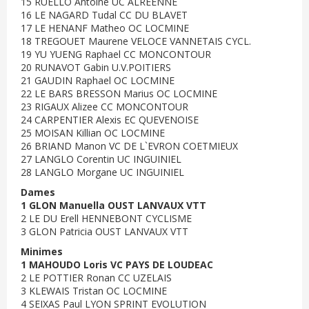
15 RUELLO Antoine UC ALREENNE
16 LE NAGARD Tudal CC DU BLAVET
17 LE HENANF Matheo OC LOCMINE
18 TREGOUET Maurene VELOCE VANNETAIS CYCL.
19 YU YUENG Raphael CC MONCONTOUR
20 RUNAVOT Gabin U.V.POITIERS
21 GAUDIN Raphael OC LOCMINE
22 LE BARS BRESSON Marius OC LOCMINE
23 RIGAUX Alizee CC MONCONTOUR
24 CARPENTIER Alexis EC QUEVENOISE
25 MOISAN Killian OC LOCMINE
26 BRIAND Manon VC DE L`EVRON COETMIEUX
27 LANGLO Corentin UC INGUINIEL
28 LANGLO Morgane UC INGUINIEL
Dames
1 GLON Manuella OUST LANVAUX VTT
2 LE DU Erell HENNEBONT CYCLISME
3 GLON Patricia OUST LANVAUX VTT
Minimes
1 MAHOUDO Loris VC PAYS DE LOUDEAC
2 LE POTTIER Ronan CC UZELAIS
3 KLEWAIS Tristan OC LOCMINE
4 SEIXAS Paul LYON SPRINT EVOLUTION