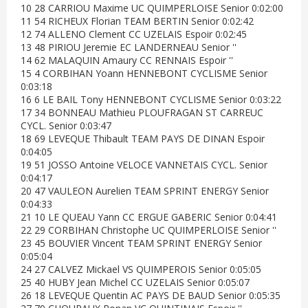
10 28 CARRIOU Maxime UC QUIMPERLOISE Senior 0:02:00
11 54 RICHEUX Florian TEAM BERTIN Senior 0:02:42
12 74 ALLENO Clement CC UZELAIS Espoir 0:02:45
13 48 PIRIOU Jeremie EC LANDERNEAU Senior ''
14 62 MALAQUIN Amaury CC RENNAIS Espoir ''
15 4 CORBIHAN Yoann HENNEBONT CYCLISME Senior
0:03:18
16 6 LE BAIL Tony HENNEBONT CYCLISME Senior 0:03:22
17 34 BONNEAU Mathieu PLOUFRAGAN ST CARREUC
CYCL. Senior 0:03:47
18 69 LEVEQUE Thibault TEAM PAYS DE DINAN Espoir
0:04:05
19 51 JOSSO Antoine VELOCE VANNETAIS CYCL. Senior
0:04:17
20 47 VAULEON Aurelien TEAM SPRINT ENERGY Senior
0:04:33
21 10 LE QUEAU Yann CC ERGUE GABERIC Senior 0:04:41
22 29 CORBIHAN Christophe UC QUIMPERLOISE Senior ''
23 45 BOUVIER Vincent TEAM SPRINT ENERGY Senior
0:05:04
24 27 CALVEZ Mickael VS QUIMPEROIS Senior 0:05:05
25 40 HUBY Jean Michel CC UZELAIS Senior 0:05:07
26 18 LEVEQUE Quentin AC PAYS DE BAUD Senior 0:05:35