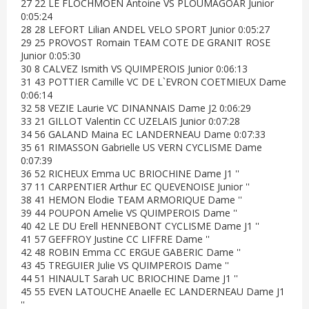
27 22 LE FLOCHMOEN Antoine VS PLOUMAGOAR Junior
0:05:24
28 28 LEFORT Lilian ANDEL VELO SPORT Junior 0:05:27
29 25 PROVOST Romain TEAM COTE DE GRANIT ROSE
Junior 0:05:30
30 8 CALVEZ Ismith VS QUIMPEROIS Junior 0:06:13
31 43 POTTIER Camille VC DE L`EVRON COETMIEUX Dame
0:06:14
32 58 VEZIE Laurie VC DINANNAIS Dame J2 0:06:29
33 21 GILLOT Valentin CC UZELAIS Junior 0:07:28
34 56 GALAND Maina EC LANDERNEAU Dame 0:07:33
35 61 RIMASSON Gabrielle US VERN CYCLISME Dame
0:07:39
36 52 RICHEUX Emma UC BRIOCHINE Dame J1 ''
37 11 CARPENTIER Arthur EC QUEVENOISE Junior ''
38 41 HEMON Elodie TEAM ARMORIQUE Dame ''
39 44 POUPON Amelie VS QUIMPEROIS Dame ''
40 42 LE DU Erell HENNEBONT CYCLISME Dame J1 ''
41 57 GEFFROY Justine CC LIFFRE Dame ''
42 48 ROBIN Emma CC ERGUE GABERIC Dame ''
43 45 TREGUIER Julie VS QUIMPEROIS Dame ''
44 51 HINAULT Sarah UC BRIOCHINE Dame J1 ''
45 55 EVEN LATOUCHE Anaelle EC LANDERNEAU Dame J1
''