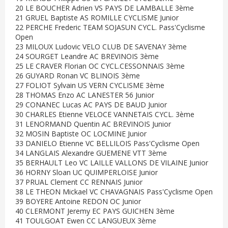
20 LE BOUCHER Adrien VS PAYS DE LAMBALLE 3ème
21 GRUEL Baptiste AS ROMILLE CYCLISME Junior
22 PERCHE Frederic TEAM SOJASUN CYCL. Pass'Cyclisme
Open
23 MILOUX Ludovic VELO CLUB DE SAVENAY 3ème
24 SOURGET Leandre AC BREVINOIS 3ème
25 LE CRAVER Florian OC CYCL.CESSONNAIS 3ème
26 GUYARD Ronan VC BLINOIS 3ème
27 FOLIOT Sylvain US VERN CYCLISME 3ème
28 THOMAS Enzo AC LANESTER 56 Junior
29 CONANEC Lucas AC PAYS DE BAUD Junior
30 CHARLES Etienne VELOCE VANNETAIS CYCL. 3ème
31 LENORMAND Quentin AC BREVINOIS Junior
32 MOSIN Baptiste OC LOCMINE Junior
33 DANIELO Etienne VC BELLILOIS Pass'Cyclisme Open
34 LANGLAIS Alexandre GUEMENE VTT 3ème
35 BERHAULT Leo VC LAILLE VALLONS DE VILAINE Junior
36 HORNY Sloan UC QUIMPERLOISE Junior
37 PRUAL Clement CC RENNAIS Junior
38 LE THEON Mickael VC CHAVAGNAIS Pass'Cyclisme Open
39 BOYERE Antoine REDON OC Junior
40 CLERMONT Jeremy EC PAYS GUICHEN 3ème
41 TOULGOAT Ewen CC LANGUEUX 3ème