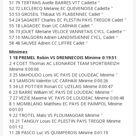
51 79 TERTRAIS Axelle BARRES VTT Cadette ''
52 72 LECLERCQ Melanie EC QUEVENOISE Cadette ''
53 53 GROSEIL Thibaut VS PLABENNEC Cadet ''
54 24 SAGAERT Charles EC PLESTIN PAYS TREGOR Cadet ''
55 18 LAGADEC Evan UC CARHAIX Cadet ''
56 73 JOUET Meriane VELOCE VANNETAIS CYCL. Cadette ''
57 10 MALGORN Adrien LANDIVISIENNE CYCL. Cadet ''
58 48 SAUVEE Adrien CC LIFFRE Cadet ''
Minimes
1 18 PREMEL Robin VS DRENNECOIS Minime 0:19:51
2 4 COET Thomas AC LEONARDE TEAM SPORTBREIZH
Minime 0:00:06
3 25 MAHOUDO Loris VC PAYS DE LOUDEAC Minime ''
4 3 SAMSON Valentin UC CARHAIX Minime 0:00:26
5 34 LE POTTIER Ronan CC UZELAIS Minime 0:00:47
6 23 BARRE William VC PAYS DE LOUDEAC Minime ''
7 27 VEZIE Maxime VC PAYS DE LOUDEAC Minime 0:00:48
8 1 MOMBLANO Matthieu EC PAYS DE PAIMPOL Minime
0:01:03
9 22 TROTEL Malo VS PLOUMAGOAR Minime ''
10 21 TANGUY Louis EC PLESTIN PAYS TREGOR Minime
0:01:12
11 28 PASCO Luc VS QUIMPEROIS Minime 0:01:19