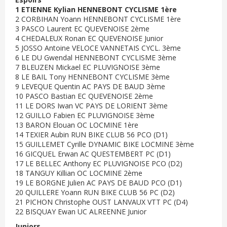
1 ETIENNE Kylian HENNEBONT CYCLISME 1ère
2 CORBIHAN Yoann HENNEBONT CYCLISME 1ère
3 PASCO Laurent EC QUEVENOISE 2ème
4 CHEDALEUX Ronan EC QUEVENOISE Junior
5 JOSSO Antoine VELOCE VANNETAIS CYCL. 3ème
6 LE DU Gwendal HENNEBONT CYCLISME 3ème
7 BLEUZEN Mickael EC PLUVIGNOISE 3ème
8 LE BAIL Tony HENNEBONT CYCLISME 3ème
9 LEVEQUE Quentin AC PAYS DE BAUD 3ème
10 PASCO Bastian EC QUEVENOISE 2ème
11 LE DORS Iwan VC PAYS DE LORIENT 3ème
12 GUILLO Fabien EC PLUVIGNOISE 3ème
13 BARON Elouan OC LOCMINE 1ère
14 TEXIER Aubin RUN BIKE CLUB 56 PCO (D1)
15 GUILLEMET Cyrille DYNAMIC BIKE LOCMINE 3ème
16 GICQUEL Erwan AC QUESTEMBERT PC (D1)
17 LE BELLEC Anthony EC PLUVIGNOISE PCO (D2)
18 TANGUY Killian OC LOCMINE 2ème
19 LE BORGNE Julien AC PAYS DE BAUD PCO (D1)
20 QUILLERE Yoann RUN BIKE CLUB 56 PC (D2)
21 PICHON Christophe OUST LANVAUX VTT PC (D4)
22 BISQUAY Ewan UC ALREENNE Junior
Juniors