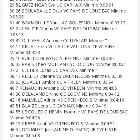
29 52 GUEZINGAR Eva UC CARHAIX Minime 0:03:01
30 26 SOULABAILLE Enzo VC PAYS DE LOUDEAC Minime
0:03:08
31 40 BRAMOULLE Yanis AC GOUESNOU Minime 0:03:12
32 24 LEAUTE Marius VC PAYS DE LOUDEAC Minime
0:03:18
33 35 OLLIVEAUX Antoine CC UZELAIS Minime ''
34 14 PRUAL Enzo VC LAILLE VALLONS DE VILAINE
Minime 0:03:23
35 10 RUELLO Hugo UC ALREENNE Minime 0:03:30
36 33 PARIS Theo MOELAN CYCLO CLUB Minime 0:03:31
37 2 FLECHER Lucas UC CARHAIX Minime ''
38 17 PELLIET Etienne VS DRENNECOIS Minime 0:03:39
39 53 JOUAULT Ambre CC VITREEN Minime 0:03:54
40 7 RENAUDIN Antoine CC VITREEN Minime 0:04:05
41 30 DELALANDE Nino OC LOCMINE Minime 0:04:12
42 16 MALVILLE Adrien VS DRENNECOIS Minime 0:04:16
43 51 BLAIZE Lena UC CARHAIX Minime 0:04:19
44 55 LE COUEDIC HENIN Noemie VC PAYS DE LOUDEAC
Minime 0:04:26
45 15 CREFF Noah VS DRENNECOIS Minime 0:04:51
46 54 DOUGUET Julie AULNE OLYMPIQUE CYCLISTE
Minime 0:05:03