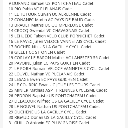
9 DURAND Samuel US PONTCHATEAU Cadet
10 RIO Pablo VC PLELANAIS Cadet
11 LE TUTOUR Gurvan UC ALREENNE Cadet
12 CONANEC Martin AC PAYS DE BAUD Cadet
13 BRAULT Mathis UC QUIMPERLOISE Cadet
14 CROCQ Gwendal VC CHAVAGNAIS Cadet
15 LEHUEDE Fabien VELO CLUB PORNICHET Cadet
16 LE PAVEC Julien VELOCE VANNETAIS CYCL. Cadet
17 BOCHER Nils US LA GACILLY CYCL. Cadet
18 GILLET CC ST ONEN Cadet
19 CORLAY LE BARON Mathis AC LANESTER 56 Cadet
20 PAVOINE Julien EC PAYS GUICHEN Cadet
21 LE PORH Romain VELOCE VANNETAIS CYCL. Cadet
22 LOUVEL Nathan VC PLELANAIS Cadet
23 LESAGE Ewen EC PAYS GUICHEN Cadet
24 LE COURRIC Ewan UC JOUE LES TOURS Cadet
25 MINIER Mathias ASPTT RENNES CYCLISME Cadet
26 PEDRON Baptiste US PONTCHATEAU Cadet
27 DELACOUR Wilfried US LA GACILLY CYCL. Cadet
28 LE NOUVEL Nathan US PONTCHATEAU Cadet
29 DUCHENE US LA GACILLY CYCL. Cadet
30 RIGAUD Dorian US LA GACILLY CYCL. Cadet
31 GUILLO Antonin EC PLUVIGNOISE Cadet