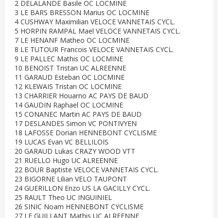
2 DELALANDE Basile OC LOCMINE
3 LE BARS BRESSON Marius OC LOCMINE
4 CUSHWAY Maximilian VELOCE VANNETAIS CYCL.
5 HORPIN RAMPAL Mael VELOCE VANNETAIS CYCL.
7 LE HENANF Matheo OC LOCMINE
8 LE TUTOUR Francois VELOCE VANNETAIS CYCL.
9 LE PALLEC Mathis OC LOCMINE
10 BENOIST Tristan UC ALREENNE
11 GARAUD Esteban OC LOCMINE
12 KLEWAIS Tristan OC LOCMINE
13 CHARRIER Houarno AC PAYS DE BAUD
14 GAUDIN Raphael OC LOCMINE
15 CONANEC Martin AC PAYS DE BAUD
17 DESLANDES Simon VC PONTIVYEN
18 LAFOSSE Dorian HENNEBONT CYCLISME
19 LUCAS Evan VC BELLILOIS
20 GARAUD Lukas CRAZY WOOD VTT
21 RUELLO Hugo UC ALREENNE
22 BOUR Baptiste VELOCE VANNETAIS CYCL.
23 BIGORNE Lilian VELO TAUPONT
24 GUERILLON Enzo US LA GACILLY CYCL.
25 RAULT Theo UC INGUINIEL
26 SINIC Noam HENNEBONT CYCLISME
27 LE GUILLANT Mathis UC ALREENNE