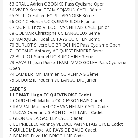
63 GRALL Adrien OBOBIKE Pass'Cyclisme Open
64 VIVIER Kevinn TEAM SOJASUN CYCL. 3ème
65 GUILLO Fabien EC PLUVIGNOISE 3ème
66 COZIC Florian UC QUIMPERLOISE Junior
67 MOREL Enzo VELOCE VANNETAIS CYCL. Junior
68 QUEMAR Christophe CC LANGUEUX 3ème
69 MARQUER Tudal EC PAYS GUICHEN 3ème
70 BURLOT Silvère UC BRIOCHINE Pass'Cyclisme Open
71 COCAUD Anthony AC QUESTEMBERT 3ème
72 BURLOT Samuel UC BRIOCHINE 3ème
73 HAVART Jean Pierre TEAM IMMO GOLFE Pass'Cyclisme
Open
74 LAMBERTON Damien CC RENNAIS 3ème
75 SCOURZIC Youenn VC LANGUIDIC Junior
CADETS
1 LE MAT Hugo EC QUEVENOISE Cadet
2 CORDELIER Mathieu OC CESSONNAIS Cadet
3 RAMPAL Mael VELOCE VANNETAIS CYCL. Cadet
4 LUCAS Quentin US PONTCHATELAINE Cadet
5 GLON US LA GACILLY CYCL. Cadet
6 LE PRIELLEC Vianney VELOCE VANNETAIS CYCL. Cadet
7 GUILLOME Axel AC PAYS DE BAUD Cadet
8 BRIAND Enzo UC BRIOCHINE Cadet