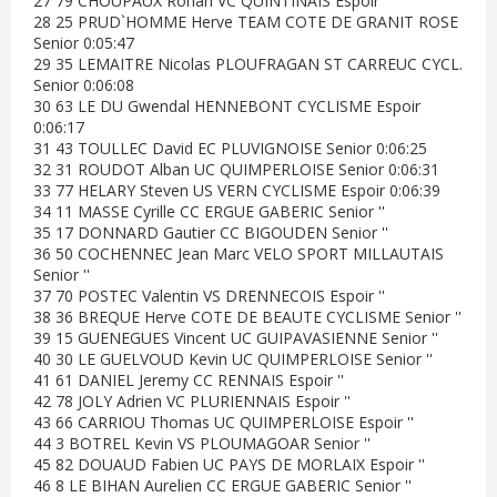
27 79 CHOUPAUX Ronan VC QUINTINAIS Espoir ''
28 25 PRUD`HOMME Herve TEAM COTE DE GRANIT ROSE
Senior 0:05:47
29 35 LEMAITRE Nicolas PLOUFRAGAN ST CARREUC CYCL.
Senior 0:06:08
30 63 LE DU Gwendal HENNEBONT CYCLISME Espoir
0:06:17
31 43 TOULLEC David EC PLUVIGNOISE Senior 0:06:25
32 31 ROUDOT Alban UC QUIMPERLOISE Senior 0:06:31
33 77 HELARY Steven US VERN CYCLISME Espoir 0:06:39
34 11 MASSE Cyrille CC ERGUE GABERIC Senior ''
35 17 DONNARD Gautier CC BIGOUDEN Senior ''
36 50 COCHENNEC Jean Marc VELO SPORT MILLAUTAIS
Senior ''
37 70 POSTEC Valentin VS DRENNECOIS Espoir ''
38 36 BREQUE Herve COTE DE BEAUTE CYCLISME Senior ''
39 15 GUENEGUES Vincent UC GUIPAVASIENNE Senior ''
40 30 LE GUELVOUD Kevin UC QUIMPERLOISE Senior ''
41 61 DANIEL Jeremy CC RENNAIS Espoir ''
42 78 JOLY Adrien VC PLURIENNAIS Espoir ''
43 66 CARRIOU Thomas UC QUIMPERLOISE Espoir ''
44 3 BOTREL Kevin VS PLOUMAGOAR Senior ''
45 82 DOUAUD Fabien UC PAYS DE MORLAIX Espoir ''
46 8 LE BIHAN Aurelien CC ERGUE GABERIC Senior ''