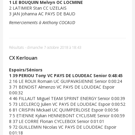
1 LE BOUQUIN Melvyn OC LOCMINE
2 LATIMIER Stan CC UZELAIS
3 JAN Johanna AC PAYS DE BAUD
Remerciements à Anthony COCAUD
Résultats
-
dimanche 7 octobre 2018 à 18:43
CX Kerlouan
Espoirs/Séniors
1 39 PERIOU Tony VC PAYS DE LOUDEAC Senior 0:48:45
2 16 LE ROUX Romain UC GUIPAVASIENNE Senior 0:00:24
3 71 BENOIST Almenzo VC PAYS DE LOUDEAC Espoir
0:00:32
4 46 FILLAUT Miguel TEAM SPRINT ENERGY Senior 0:00:39
5 73 LECLERCQ Julien VC PAYS DE LOUDEAC Espoir 0:00:52
6 81 CRISPIN Mickaël UC QUIMPERLOISE Espoir 0:00:56
7 5 ETIENNE Kylian HENNEBONT CYCLISME Senior 0:00:59
8 37 LE CORRE Florian CYCLEBOX Senior 0:01:01
9 72 GUILLEMIN Nicolas VC PAYS DE LOUDEAC Espoir
0:01:18