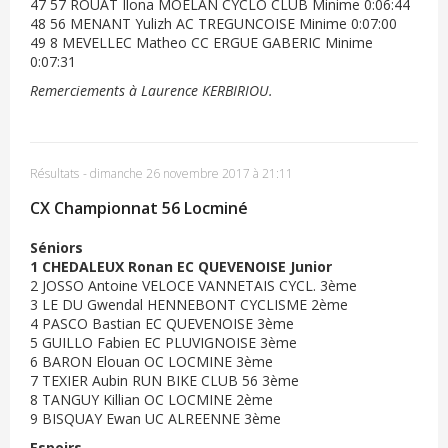
47 57 ROUAT Ilona MOELAN CYCLO CLUB Minime 0:06:44
48 56 MENANT Yulizh AC TREGUNCOISE Minime 0:07:00
49 8 MEVELLEC Matheo CC ERGUE GABERIC Minime
0:07:31
Remerciements à Laurence KERBIRIOU.
Résultats
-
dimanche 26 novembre 2017 à 21:11
CX Championnat 56 Locminé
Séniors
1 CHEDALEUX Ronan EC QUEVENOISE Junior
2 JOSSO Antoine VELOCE VANNETAIS CYCL. 3ème
3 LE DU Gwendal HENNEBONT CYCLISME 2ème
4 PASCO Bastian EC QUEVENOISE 3ème
5 GUILLO Fabien EC PLUVIGNOISE 3ème
6 BARON Elouan OC LOCMINE 3ème
7 TEXIER Aubin RUN BIKE CLUB 56 3ème
8 TANGUY Killian OC LOCMINE 2ème
9 BISQUAY Ewan UC ALREENNE 3ème
Espoirs