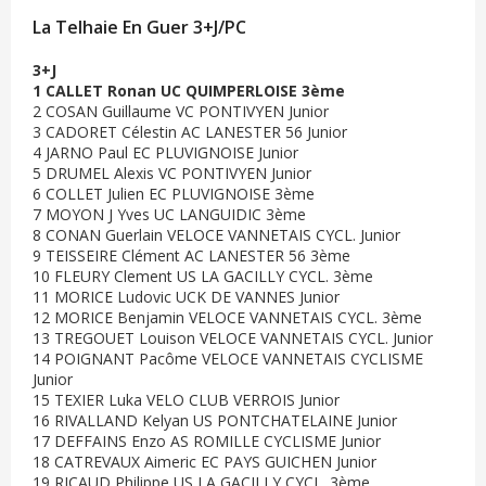
La Telhaie En Guer 3+J/PC
3+J
1 CALLET Ronan UC QUIMPERLOISE 3ème
2 COSAN Guillaume VC PONTIVYEN Junior
3 CADORET Célestin AC LANESTER 56 Junior
4 JARNO Paul EC PLUVIGNOISE Junior
5 DRUMEL Alexis VC PONTIVYEN Junior
6 COLLET Julien EC PLUVIGNOISE 3ème
7 MOYON J Yves UC LANGUIDIC 3ème
8 CONAN Guerlain VELOCE VANNETAIS CYCL. Junior
9 TEISSEIRE Clément AC LANESTER 56 3ème
10 FLEURY Clement US LA GACILLY CYCL. 3ème
11 MORICE Ludovic UCK DE VANNES Junior
12 MORICE Benjamin VELOCE VANNETAIS CYCL. 3ème
13 TREGOUET Louison VELOCE VANNETAIS CYCL. Junior
14 POIGNANT Pacôme VELOCE VANNETAIS CYCLISME
Junior
15 TEXIER Luka VELO CLUB VERROIS Junior
16 RIVALLAND Kelyan US PONTCHATELAINE Junior
17 DEFFAINS Enzo AS ROMILLE CYCLISME Junior
18 CATREVAUX Aimeric EC PAYS GUICHEN Junior
19 RICAUD Philippe US LA GACILLY CYCL. 3ème