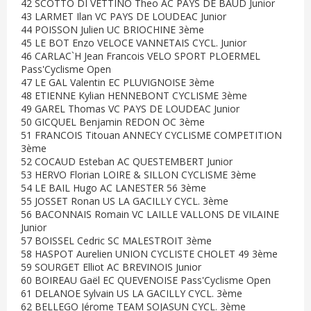
42 SCOTTO DI VETTINO Theo AC PAYS DE BAUD Junior
43 LARMET Ilan VC PAYS DE LOUDEAC Junior
44 POISSON Julien UC BRIOCHINE 3ème
45 LE BOT Enzo VELOCE VANNETAIS CYCL. Junior
46 CARLAC`H Jean Francois VELO SPORT PLOERMEL
Pass'Cyclisme Open
47 LE GAL Valentin EC PLUVIGNOISE 3ème
48 ETIENNE Kylian HENNEBONT CYCLISME 3ème
49 GAREL Thomas VC PAYS DE LOUDEAC Junior
50 GICQUEL Benjamin REDON OC 3ème
51 FRANCOIS Titouan ANNECY CYCLISME COMPETITION
3ème
52 COCAUD Esteban AC QUESTEMBERT Junior
53 HERVO Florian LOIRE & SILLON CYCLISME 3ème
54 LE BAIL Hugo AC LANESTER 56 3ème
55 JOSSET Ronan US LA GACILLY CYCL. 3ème
56 BACONNAIS Romain VC LAILLE VALLONS DE VILAINE
Junior
57 BOISSEL Cedric SC MALESTROIT 3ème
58 HASPOT Aurelien UNION CYCLISTE CHOLET 49 3ème
59 SOURGET Elliot AC BREVINOIS Junior
60 BOIREAU Gaël EC QUEVENOISE Pass'Cyclisme Open
61 DELANOE Sylvain US LA GACILLY CYCL. 3ème
62 BELLEGO Jérome TEAM SOJASUN CYCL. 3ème