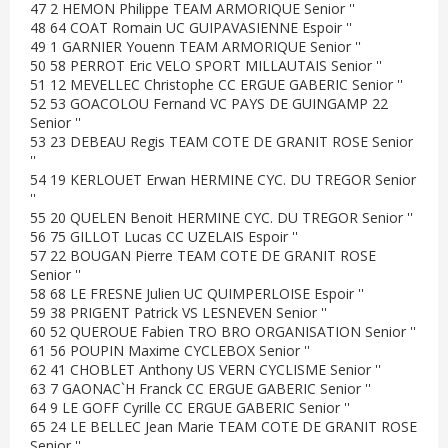
47 2 HEMON Philippe TEAM ARMORIQUE Senior ''
48 64 COAT Romain UC GUIPAVASIENNE Espoir ''
49 1 GARNIER Youenn TEAM ARMORIQUE Senior ''
50 58 PERROT Eric VELO SPORT MILLAUTAIS Senior ''
51 12 MEVELLEC Christophe CC ERGUE GABERIC Senior ''
52 53 GOACOLOU Fernand VC PAYS DE GUINGAMP 22
Senior ''
53 23 DEBEAU Regis TEAM COTE DE GRANIT ROSE Senior
''
54 19 KERLOUET Erwan HERMINE CYC. DU TREGOR Senior
''
55 20 QUELEN Benoit HERMINE CYC. DU TREGOR Senior ''
56 75 GILLOT Lucas CC UZELAIS Espoir ''
57 22 BOUGAN Pierre TEAM COTE DE GRANIT ROSE
Senior ''
58 68 LE FRESNE Julien UC QUIMPERLOISE Espoir ''
59 38 PRIGENT Patrick VS LESNEVEN Senior ''
60 52 QUEROUE Fabien TRO BRO ORGANISATION Senior ''
61 56 POUPIN Maxime CYCLEBOX Senior ''
62 41 CHOBLET Anthony US VERN CYCLISME Senior ''
63 7 GAONAC`H Franck CC ERGUE GABERIC Senior ''
64 9 LE GOFF Cyrille CC ERGUE GABERIC Senior ''
65 24 LE BELLEC Jean Marie TEAM COTE DE GRANIT ROSE
Senior ''