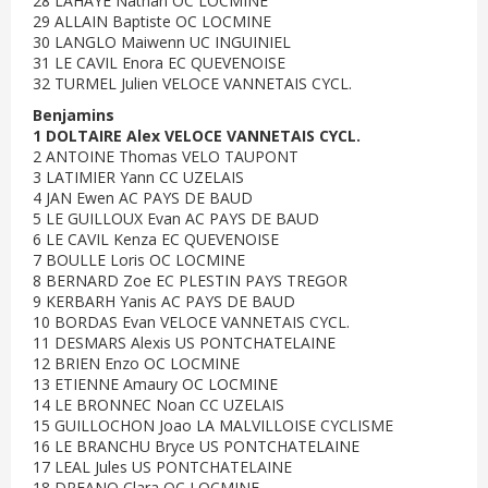
28 LAHAYE Nathan OC LOCMINE
29 ALLAIN Baptiste OC LOCMINE
30 LANGLO Maiwenn UC INGUINIEL
31 LE CAVIL Enora EC QUEVENOISE
32 TURMEL Julien VELOCE VANNETAIS CYCL.
Benjamins
1 DOLTAIRE Alex VELOCE VANNETAIS CYCL.
2 ANTOINE Thomas VELO TAUPONT
3 LATIMIER Yann CC UZELAIS
4 JAN Ewen AC PAYS DE BAUD
5 LE GUILLOUX Evan AC PAYS DE BAUD
6 LE CAVIL Kenza EC QUEVENOISE
7 BOULLE Loris OC LOCMINE
8 BERNARD Zoe EC PLESTIN PAYS TREGOR
9 KERBARH Yanis AC PAYS DE BAUD
10 BORDAS Evan VELOCE VANNETAIS CYCL.
11 DESMARS Alexis US PONTCHATELAINE
12 BRIEN Enzo OC LOCMINE
13 ETIENNE Amaury OC LOCMINE
14 LE BRONNEC Noan CC UZELAIS
15 GUILLOCHON Joao LA MALVILLOISE CYCLISME
16 LE BRANCHU Bryce US PONTCHATELAINE
17 LEAL Jules US PONTCHATELAINE
18 DREANO Clara OC LOCMINE