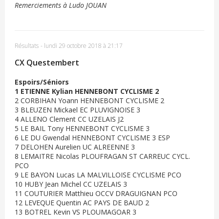
Remerciements à Ludo JOUAN
Résultats
-
lundi 29 octobre 2018 à 21:17
CX Questembert
Espoirs/Séniors
1 ETIENNE Kylian HENNEBONT CYCLISME 2
2 CORBIHAN Yoann HENNEBONT CYCLISME 2
3 BLEUZEN Mickael EC PLUVIGNOISE 3
4 ALLENO Clement CC UZELAIS J2
5 LE BAIL Tony HENNEBONT CYCLISME 3
6 LE DU Gwendal HENNEBONT CYCLISME 3 ESP
7 DELOHEN Aurelien UC ALREENNE 3
8 LEMAITRE Nicolas PLOUFRAGAN ST CARREUC CYCL.
PCO
9 LE BAYON Lucas LA MALVILLOISE CYCLISME PCO
10 HUBY Jean Michel CC UZELAIS 3
11 COUTURIER Matthieu OCCV DRAGUIGNAN PCO
12 LEVEQUE Quentin AC PAYS DE BAUD 2
13 BOTREL Kevin VS PLOUMAGOAR 3