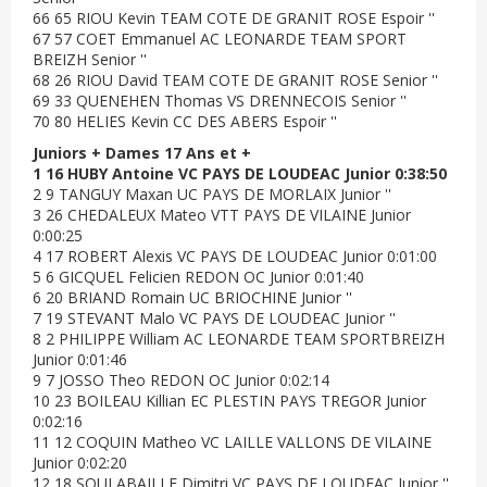
66 65 RIOU Kevin TEAM COTE DE GRANIT ROSE Espoir ''
67 57 COET Emmanuel AC LEONARDE TEAM SPORT
BREIZH Senior ''
68 26 RIOU David TEAM COTE DE GRANIT ROSE Senior ''
69 33 QUENEHEN Thomas VS DRENNECOIS Senior ''
70 80 HELIES Kevin CC DES ABERS Espoir ''
Juniors + Dames 17 Ans et +
1 16 HUBY Antoine VC PAYS DE LOUDEAC Junior 0:38:50
2 9 TANGUY Maxan UC PAYS DE MORLAIX Junior ''
3 26 CHEDALEUX Mateo VTT PAYS DE VILAINE Junior
0:00:25
4 17 ROBERT Alexis VC PAYS DE LOUDEAC Junior 0:01:00
5 6 GICQUEL Felicien REDON OC Junior 0:01:40
6 20 BRIAND Romain UC BRIOCHINE Junior ''
7 19 STEVANT Malo VC PAYS DE LOUDEAC Junior ''
8 2 PHILIPPE William AC LEONARDE TEAM SPORTBREIZH
Junior 0:01:46
9 7 JOSSO Theo REDON OC Junior 0:02:14
10 23 BOILEAU Killian EC PLESTIN PAYS TREGOR Junior
0:02:16
11 12 COQUIN Matheo VC LAILLE VALLONS DE VILAINE
Junior 0:02:20
12 18 SOULABAILLE Dimitri VC PAYS DE LOUDEAC Junior ''