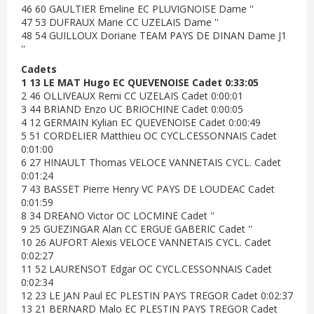
46 60 GAULTIER Emeline EC PLUVIGNOISE Dame ''
47 53 DUFRAUX Marie CC UZELAIS Dame ''
48 54 GUILLOUX Doriane TEAM PAYS DE DINAN Dame J1
''
Cadets
1 13 LE MAT Hugo EC QUEVENOISE Cadet 0:33:05
2 46 OLLIVEAUX Remi CC UZELAIS Cadet 0:00:01
3 44 BRIAND Enzo UC BRIOCHINE Cadet 0:00:05
4 12 GERMAIN Kylian EC QUEVENOISE Cadet 0:00:49
5 51 CORDELIER Matthieu OC CYCL.CESSONNAIS Cadet
0:01:00
6 27 HINAULT Thomas VELOCE VANNETAIS CYCL. Cadet
0:01:24
7 43 BASSET Pierre Henry VC PAYS DE LOUDEAC Cadet
0:01:59
8 34 DREANO Victor OC LOCMINE Cadet ''
9 25 GUEZINGAR Alan CC ERGUE GABERIC Cadet ''
10 26 AUFORT Alexis VELOCE VANNETAIS CYCL. Cadet
0:02:27
11 52 LAURENSOT Edgar OC CYCL.CESSONNAIS Cadet
0:02:34
12 23 LE JAN Paul EC PLESTIN PAYS TREGOR Cadet 0:02:37
13 21 BERNARD Malo EC PLESTIN PAYS TREGOR Cadet