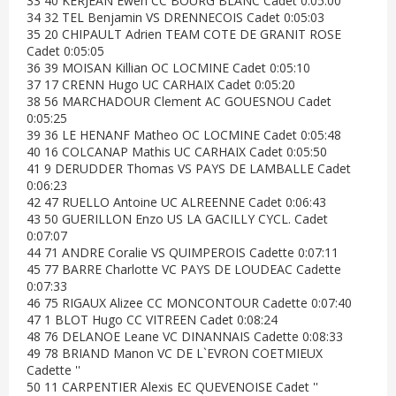
33 40 KERJEAN Ewen CC BOURG BLANC Cadet 0:05:00
34 32 TEL Benjamin VS DRENNECOIS Cadet 0:05:03
35 20 CHIPAULT Adrien TEAM COTE DE GRANIT ROSE
Cadet 0:05:05
36 39 MOISAN Killian OC LOCMINE Cadet 0:05:10
37 17 CRENN Hugo UC CARHAIX Cadet 0:05:20
38 56 MARCHADOUR Clement AC GOUESNOU Cadet
0:05:25
39 36 LE HENANF Matheo OC LOCMINE Cadet 0:05:48
40 16 COLCANAP Mathis UC CARHAIX Cadet 0:05:50
41 9 DERUDDER Thomas VS PAYS DE LAMBALLE Cadet
0:06:23
42 47 RUELLO Antoine UC ALREENNE Cadet 0:06:43
43 50 GUERILLON Enzo US LA GACILLY CYCL. Cadet
0:07:07
44 71 ANDRE Coralie VS QUIMPEROIS Cadette 0:07:11
45 77 BARRE Charlotte VC PAYS DE LOUDEAC Cadette
0:07:33
46 75 RIGAUX Alizee CC MONCONTOUR Cadette 0:07:40
47 1 BLOT Hugo CC VITREEN Cadet 0:08:24
48 76 DELANOE Leane VC DINANNAIS Cadette 0:08:33
49 78 BRIAND Manon VC DE L`EVRON COETMIEUX
Cadette ''
50 11 CARPENTIER Alexis EC QUEVENOISE Cadet ''