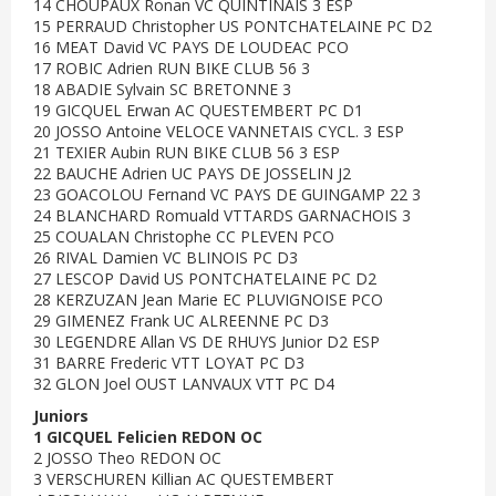
14 CHOUPAUX Ronan VC QUINTINAIS 3 ESP
15 PERRAUD Christopher US PONTCHATELAINE PC D2
16 MEAT David VC PAYS DE LOUDEAC PCO
17 ROBIC Adrien RUN BIKE CLUB 56 3
18 ABADIE Sylvain SC BRETONNE 3
19 GICQUEL Erwan AC QUESTEMBERT PC D1
20 JOSSO Antoine VELOCE VANNETAIS CYCL. 3 ESP
21 TEXIER Aubin RUN BIKE CLUB 56 3 ESP
22 BAUCHE Adrien UC PAYS DE JOSSELIN J2
23 GOACOLOU Fernand VC PAYS DE GUINGAMP 22 3
24 BLANCHARD Romuald VTTARDS GARNACHOIS 3
25 COUALAN Christophe CC PLEVEN PCO
26 RIVAL Damien VC BLINOIS PC D3
27 LESCOP David US PONTCHATELAINE PC D2
28 KERZUZAN Jean Marie EC PLUVIGNOISE PCO
29 GIMENEZ Frank UC ALREENNE PC D3
30 LEGENDRE Allan VS DE RHUYS Junior D2 ESP
31 BARRE Frederic VTT LOYAT PC D3
32 GLON Joel OUST LANVAUX VTT PC D4
Juniors
1 GICQUEL Felicien REDON OC
2 JOSSO Theo REDON OC
3 VERSCHUREN Killian AC QUESTEMBERT