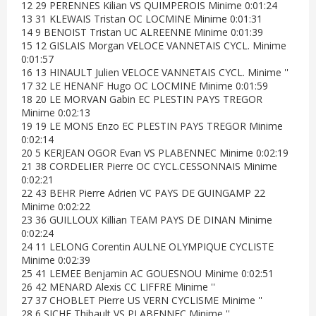
12 29 PERENNES Kilian VS QUIMPEROIS Minime 0:01:24
13 31 KLEWAIS Tristan OC LOCMINE Minime 0:01:31
14 9 BENOIST Tristan UC ALREENNE Minime 0:01:39
15 12 GISLAIS Morgan VELOCE VANNETAIS CYCL. Minime
0:01:57
16 13 HINAULT Julien VELOCE VANNETAIS CYCL. Minime ''
17 32 LE HENANF Hugo OC LOCMINE Minime 0:01:59
18 20 LE MORVAN Gabin EC PLESTIN PAYS TREGOR
Minime 0:02:13
19 19 LE MONS Enzo EC PLESTIN PAYS TREGOR Minime
0:02:14
20 5 KERJEAN OGOR Evan VS PLABENNEC Minime 0:02:19
21 38 CORDELIER Pierre OC CYCL.CESSONNAIS Minime
0:02:21
22 43 BEHR Pierre Adrien VC PAYS DE GUINGAMP 22
Minime 0:02:22
23 36 GUILLOUX Killian TEAM PAYS DE DINAN Minime
0:02:24
24 11 LELONG Corentin AULNE OLYMPIQUE CYCLISTE
Minime 0:02:39
25 41 LEMEE Benjamin AC GOUESNOU Minime 0:02:51
26 42 MENARD Alexis CC LIFFRE Minime ''
27 37 CHOBLET Pierre US VERN CYCLISME Minime ''
28 6 SICHE Thibault VS PLABENNEC Minime ''