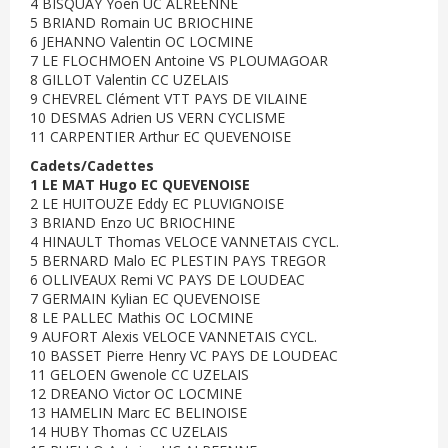
4 BISQUAY Yoen UC ALREENNE
5 BRIAND Romain UC BRIOCHINE
6 JEHANNO Valentin OC LOCMINE
7 LE FLOCHMOEN Antoine VS PLOUMAGOAR
8 GILLOT Valentin CC UZELAIS
9 CHEVREL Clément VTT PAYS DE VILAINE
10 DESMAS Adrien US VERN CYCLISME
11 CARPENTIER Arthur EC QUEVENOISE
Cadets/Cadettes
1 LE MAT Hugo EC QUEVENOISE
2 LE HUITOUZE Eddy EC PLUVIGNOISE
3 BRIAND Enzo UC BRIOCHINE
4 HINAULT Thomas VELOCE VANNETAIS CYCL.
5 BERNARD Malo EC PLESTIN PAYS TREGOR
6 OLLIVEAUX Remi VC PAYS DE LOUDEAC
7 GERMAIN Kylian EC QUEVENOISE
8 LE PALLEC Mathis OC LOCMINE
9 AUFORT Alexis VELOCE VANNETAIS CYCL.
10 BASSET Pierre Henry VC PAYS DE LOUDEAC
11 GELOEN Gwenole CC UZELAIS
12 DREANO Victor OC LOCMINE
13 HAMELIN Marc EC BELINOISE
14 HUBY Thomas CC UZELAIS