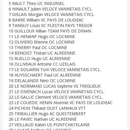
5 RAULT Theo UC INGUINIEL
6 HINAULT Julien VELOCE VANNETAIS CYCL.
7 GISLAIS Morgan VELOCE VANNETAIS CYCL.
8 BARRE William VC PAYS DE LOUDEAC
9 TANGUY Louis EC PLESTIN PAYS TREGOR
10 GUILLOUX Killian TEAM PAYS DE DINAN
11 LE HENANF Hugo OC LOCMINE
12 OLIVIERO Etienne OC LOCMINE
13 THIERRY Paul OC LOCMINE
14 BENOIST Tristan UC ALREENNE
15 RUELLO Hugo UC ALREENNE
16 OLLIVEAUX Antoine CC UZELAIS
17 LE DOUARIN Tom VELOCE VANNETAIS CYCL.
18 HUYSSCHAERT Paul UC ALREENNE
19 DELALANDE Nino OC LOCMINE
20 LE NORMAND LUCAS Septime VS TREGUEUX
21 LE DIVENACH Lucas VELOCE VANNETAIS CYCL.
22 LE GALLIC Clement VELOCE VANNETAIS CYCL.
23 LE COUEDIC HENIN Noemie VC PAYS DE LOUDEAC
24 PICHON Thibaut OUST LANVAUX VTT
25 TRIBALLIER Hugo AC QUESTEMBERT
26 LE PAVEC Nathan UC ALREENNE
27 VEILLAUD Kalvin US PONTCHATELAINE