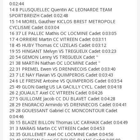
0:02:44
14 8 PLUSQUELLEC Quentin AC LEONARDE TEAM
SPORTBREIZH Cadet 0:02:48
15 14 MOREL Gauthier KICLOS BREST METROPOLE
CYCLISME Cadet 0:03:04
16 37 LE PALLEC Mathis OC LOCMINE Cadet 0:03:05
17 4 ORRIERE Martin CC VITREEN Cadet 0:03:11
18 45 HUBY Thomas CC UZELAIS Cadet 0:03:12
19 55 HINGANT Melvyn VS TREGUEUX Cadet 0:03:23
20 54 GEMON Lenny VS TREGUEUX Cadet ''
21 38 MARTIN Nathan OC LOCMINE Cadet ''
22 31 PREMEL Ewen VS DRENNECOIS Cadet 0:03:40
23 7 LE NAY Flavian VS QUIMPEROIS Cadet 0:03:43
24 6 LE FRESNE Antoine VS QUIMPEROIS Cadet 0:03:54
25 49 GLON Gaelig US LA GACILLY CYCL. Cadet 0:04:18
26 2 JOUAULT Axel CC VITREEN Cadet 0:04:26
27 5 GUILLOME Jacob CC DU BLAVET Cadet 0:04:28
28 29 ENGRACIO Armindo VS DRENNECOIS Cadet 0:04:41
29 28 GOUESSANT Gabriel CC MONCONTOUR Cadet
0:04:46
30 15 BLAIZE BILLON Thomas UC CARHAIX Cadet 0:04:49
31 3 MARAIS Martin CC VITREEN Cadet 0:04:53
32 35 GUILLEMET Axel OC LOCMINE Cadet 0:04:56