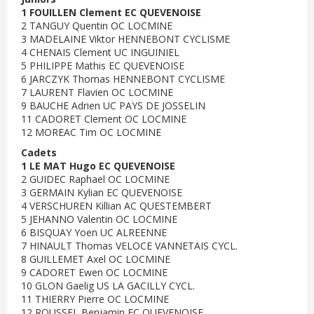
1 FOUILLEN Clement EC QUEVENOISE
2 TANGUY Quentin OC LOCMINE
3 MADELAINE Viktor HENNEBONT CYCLISME
4 CHENAIS Clement UC INGUINIEL
5 PHILIPPE Mathis EC QUEVENOISE
6 JARCZYK Thomas HENNEBONT CYCLISME
7 LAURENT Flavien OC LOCMINE
9 BAUCHE Adrien UC PAYS DE JOSSELIN
11 CADORET Clement OC LOCMINE
12 MOREAC Tim OC LOCMINE
Cadets
1 LE MAT Hugo EC QUEVENOISE
2 GUIDEC Raphael OC LOCMINE
3 GERMAIN Kylian EC QUEVENOISE
4 VERSCHUREN Killian AC QUESTEMBERT
5 JEHANNO Valentin OC LOCMINE
6 BISQUAY Yoen UC ALREENNE
7 HINAULT Thomas VELOCE VANNETAIS CYCL.
8 GUILLEMET Axel OC LOCMINE
9 CADORET Ewen OC LOCMINE
10 GLON Gaelig US LA GACILLY CYCL.
11 THIERRY Pierre OC LOCMINE
12 ROUSSEL Benjamin EC QUEVENOISE