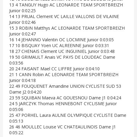
13 4 TANGUY Hugo AC LEONARDE TEAM SPORTBREIZH
Junior 0:02:25
14 13 PRUAL Clement VC LAILLE VALLONS DE VILAINE
Junior 0:02:46
15 3 ROBIN Matthys AC LEONARDE TEAM SPORTBREIZH
Junior 0:02:47
16 14 JEHANNO Valentin OC LOCMINE Junior 0:03:05
17 10 BISQUAY Yoen UC ALREENNE Junior 0:03:31
18 27 CHENAIS Clement UC INGUINIEL Junior 0:03:48
19 50 GRIMAULT Anais VC PAYS DE LOUDEAC Dame
0:03:56
20 24 FAISANT Mael CC LIFFRE Junior 0:04:10
21 1 CANN Robin AC LEONARDE TEAM SPORTBREIZH
Junior 0:04:18
22 49 FOUQUENET Amandine UNION CYCLISTE SUD 53
Dame J2 0:04:20
23 59 SQUIBAN Maeva AC GOUESNOU Dame J1 0:04:24
24 5 JARCZYK Thomas HENNEBONT CYCLISME Junior
0:05:06
25 47 PORHEL Laura AULNE OLYMPIQUE CYCLISTE Dame
0:05:13
26 46 MOULLEC Louise VC CHATEAULINOIS Dame J1
0:05:22