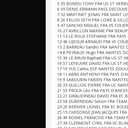
5 35 BONDU TONY FRA US ST HERBLA
6 59 DENIS ERWANN PASS DECOUVERT
7 32 MARTINET JONAS FRA SAINT LE
8 26 PELUSI SETH FRA LOIRE & SILL
9 47 SANCHO MIGUEL FRA VS COUER
10 27 AVRILLON MAXIME FRA BEAUP
11 13 LE ROUX STEPHANE FRA PAYS 
12 46 LIJEOUR ARNAUD FRA VS COUE
13 2 BARREAU Sandro FRA NANTES D
14 8 PEYRAUD Hugo FRA NANTES DOU
15 36 LE BRUN Raphaël FRA US ST H
16 57 LEFEUVRE DAVID FRA US ST HE
17 10 YUS Carlos ESP NANTES DOULO
18 11 ABBE ANTHONY FRA PAYS D'AN
19 9 SABOURIN FABIEN FRA NANTES
20 33 GUILLOIS PIERRE FRA UC NAN
21 55 PROUX Léo FRA PAYS D'ANCENI
22 21 GIRAUDINEAU DAVID FRA EC B
23 58 DURENDEAU Simon FRA TEAM R
24 20 BERNIER LIONEL FRA EC BOUG
25 15 CHEDORGE JEAN JACQUES FRA
26 49 ROINEL FRANCOIS FRA TEAM 
27 39 CLERMONT CYRIL FRA VC BLINO