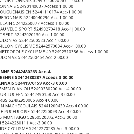
LUB LIONNAIS 52490140020 Acc-1 00.00
IONNAIS 52490140037 Access 1 00.00
OUGUENAISIEN 52441110174 Acc-1 00.00
ERONNAIS 52440040296 Acc-1 00.00
LAIN 52442260077 Access 1 00.00
AU VELO SPORT 52490270418 Acc-1J 00.00
BERT 52442020130 Acc-1 00.00
LON VS 52442500523 Acc-1 00.00
SILLON CYCLISME 52442570034 Acc-1 00.00
ETROPOLE CYCLISME 49 52492510386 Access 1 00.00
LON VS 52442500464 Acc-2 00.00
ENNE 52442480263 Acc-4
ZEENNE 52442480287 Access 3 00.00
ENNAIS 52441970159 Acc-3 00.00
EMEN D ANJOU 52490330200 Acc-4 00.00
UB LUCEEN 52442490158 Acc-3 00.00
BS 52492950006 Acc-4 00.00
ON MACHECOULAIS 52441200439 Acc-4 00.00
E PUCEULOISE 52442250093 Acc-4 00.00
B MONTAIGU 52850520372 Acc-3 00.00
 52442260111 Acc-3 00.00
NDE CYCLISME 52442270235 Acc-3 00.00