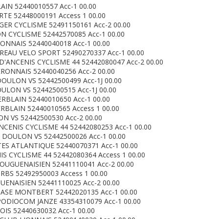
IN 52440010557 Acc-1 00.00
E 52448000191 Access 1 00.00
GER CYCLISME 52491150161 Acc-2 00.00
ON CYCLISME 52442570085 Acc-1 00.00
ONNAIS 52440040018 Acc-1 00.00
REAU VELO SPORT 52490270337 Acc-1 00.00
D'ANCENIS CYCLISME 44 52442080047 Acc-2 00.00
RONNAIS 52440040256 Acc-2 00.00
OULON VS 52442500499 Acc-1J 00.00
LON VS 52442500515 Acc-1J 00.00
ERBLAIN 52440010650 Acc-1 00.00
RBLAIN 52440010565 Access 1 00.00
N VS 52442500530 Acc-2 00.00
CENIS CYCLISME 44 52442080253 Acc-1 00.00
 DOULON VS 52442500026 Acc-1 00.00
TES ATLANTIQUE 52440070371 Acc-1 00.00
S CYCLISME 44 52442080364 Access 1 00.00
OUGUENAISIEN 52441110041 Acc-2 00.00
BS 52492950003 Access 1 00.00
UENAISIEN 52441110025 Acc-2 00.00
 ASE MONTBERT 52442020135 Acc-1 00.00
PODIOCOM JANZE 43354310079 Acc-1 00.00
IS 52440630032 Acc-1 00.00