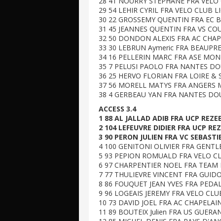
28 41 NOURRY STEPHANE FRA VELO C
29 54 LEHIR CYRIL FRA VELO CLUB L
30 22 GROSSEMY QUENTIN FRA EC B
31 45 JEANNES QUENTIN FRA VS COU
32 50 DONDON ALEXIS FRA AC CHAPE
33 30 LEBRUN Aymeric FRA BEAUPRE
34 16 PELLERIN MARC FRA ASE MONT
35 7 PELUSI PAOLO FRA NANTES DOU
36 25 HERVO FLORIAN FRA LOIRE & 
37 56 MORELL MATYS FRA ANGERS M
38 4 GERBEAU YAN FRA NANTES DOU
ACCESS 3.4
1 88 AL JALLAD ADIB FRA UCP REZE
2 104 LEFEUVRE DIDIER FRA UCP RE
3 90 PERON JULIEN FRA VC SEBASTI
4 100 GENITONI OLIVIER FRA GENTL
5 93 PEPION ROMUALD FRA VELO CL
6 97 CHARPENTIER NOEL FRA TEAM R
7 77 THULIEVRE VINCENT FRA GUID
8 86 FOUQUET JEAN YVES FRA PEDAL
9 96 LOGEAIS JEREMY FRA VELO CLU
10 73 DAVID JOEL FRA AC CHAPELAIN
11 89 BOUTEIX Julien FRA US GUERA