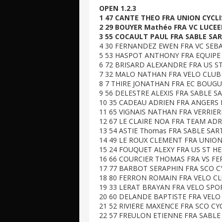
OPEN 1.2.3
1 47 CANTE THEO FRA UNION CYCLIS
2 29 BOUYER Mathéo FRA VC LUCEEN
3 55 COCAULT PAUL FRA SABLE SART
4 30 FERNANDEZ EWEN FRA VC SEBAS
5 53 HASPOT ANTHONY FRA EQUIPE C
6 72 BRISARD ALEXANDRE FRA US ST 
7 32 MALO NATHAN FRA VELO CLUB S
8 7 THIRE JONATHAN FRA EC BOUGUE
9 56 DELESTRE ALEXIS FRA SABLE SA
10 35 CADEAU ADRIEN FRA ANGERS M
11 65 VIGNAIS NATHAN FRA VERRIERE
12 67 LE CLAIRE NOA FRA TEAM ADRI
13 54 ASTIE Thomas FRA SABLE SART
14 49 LE ROUX CLEMENT FRA UNION 
15 24 FOUQUET ALEXY FRA US ST HER
16 66 COURCIER THOMAS FRA VS FERT
17 77 BARBOT SERAPHIN FRA SCO CY
18 80 FERRON ROMAIN FRA VELO CLU
19 33 LERAT BRAYAN FRA VELO SPORT
20 60 DELANDE BAPTISTE FRA VELO 
21 52 RIVIERE MAXENCE FRA SCO CYC
22 57 FREULON ETIENNE FRA SABLE 