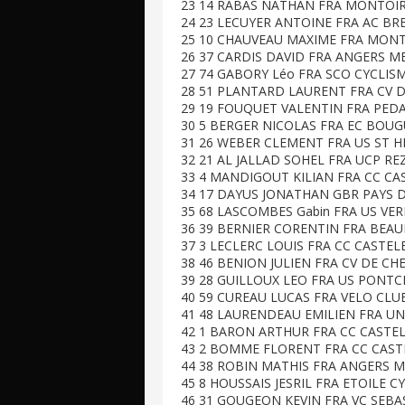
23 14 RABAS NATHAN FRA MONTOIR 
24 23 LECUYER ANTOINE FRA AC BREV
25 10 CHAUVEAU MAXIME FRA MONTO
26 37 CARDIS DAVID FRA ANGERS ME
27 74 GABORY Léo FRA SCO CYCLISM
28 51 PLANTARD LAURENT FRA CV DE
29 19 FOUQUET VALENTIN FRA PEDAL
30 5 BERGER NICOLAS FRA EC BOUGU
31 26 WEBER CLEMENT FRA US ST HE
32 21 AL JALLAD SOHEL FRA UCP REZ
33 4 MANDIGOUT KILIAN FRA CC CAS
34 17 DAYUS JONATHAN GBR PAYS D'
35 68 LASCOMBES Gabin FRA US VERN
36 39 BERNIER CORENTIN FRA BEAUP
37 3 LECLERC LOUIS FRA CC CASTELB
38 46 BENION JULIEN FRA CV DE CHE
39 28 GUILLOUX LEO FRA US PONTCH
40 59 CUREAU LUCAS FRA VELO CLUB 
41 48 LAURENDEAU EMILIEN FRA UNI
42 1 BARON ARTHUR FRA CC CASTELB
43 2 BOMME FLORENT FRA CC CASTEL
44 38 ROBIN MATHIS FRA ANGERS ME
45 8 HOUSSAIS JESRIL FRA ETOILE C
46 31 GOUGEON KEVIN FRA VC SEBAS