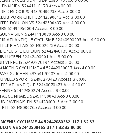
ENIS CYCLISME 44 52442080173 Acc-3 00.00
ENAISIEN 52441110178 Acc-4 00.00
RRE DES CORPS 44370480233 Acc-3 00.00
LUB PORNICHET 52442590013 Acc-3 00.00
TES DOULON VS 52442500437 Acc-4 00.00
RBS 52492950004 Access 3 00.00
GUENAISIEN 52441110070 Acc-3 00.00
IR ATLANTIQUE CYCLISME 52440990205 Acc-4 00.00
TELBRIANTAIS 52440020739 Acc-3 00.00
 CYCLISTE DU DON 52442440139 Acc-3 00.00
B LUCEEN 52442490001 Acc-3 00.00
B VERROIS 52492820194 Access 3 00.00
ANCENIS CYCLISME 44 52442080087 Acc-4 00.00
AYS GUICHEN 43354170003 Acc-4 00.00
U VELO SPORT 52490270423 Access 3 00.00
TES ATLANTIQUE 52440070473 Acc-4 00.00
ENNE 52442480274 Access 3 00.00
FAUCONNAISE 52491180043 Acc-3 00.00
UB SAVENAISIEN 52442840015 Acc-3 00.00
RTE 52448000265 Access 3 00.00
NCENIS CYCLISME 44 52442080282 U17 1.32.33
LON VS 52442500465 U17 1.32.33 00.00
N MACHECOULAIS 52441200320 U17 1.32.36 00.03