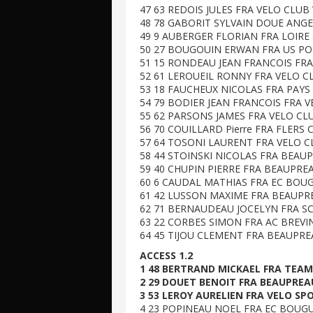
47 63 REDOIS JULES FRA VELO CLUB 
48 78 GABORIT SYLVAIN DOUE ANGER
49 9 AUBERGER FLORIAN FRA LOIRE &
50 27 BOUGOUIN ERWAN FRA US PON
51 15 RONDEAU JEAN FRANCOIS FRA 
52 61 LEROUEIL RONNY FRA VELO CLU
53 18 FAUCHEUX NICOLAS FRA PAYS D
54 79 BODIER JEAN FRANCOIS FRA VE
55 62 PARSONS JAMES FRA VELO CLUB
56 70 COUILLARD Pierre FRA FLERS C
57 64 TOSONI LAURENT FRA VELO CL
58 44 STOINSKI NICOLAS FRA BEAUP
59 40 CHUPIN PIERRE FRA BEAUPREA
60 6 CAUDAL MATHIAS FRA EC BOUGU
61 42 LUSSON MAXIME FRA BEAUPREA
62 71 BERNAUDEAU JOCELYN FRA SCO
63 22 CORBES SIMON FRA AC BREVINO
64 45 TIJOU CLEMENT FRA BEAUPREA
ACCESS 1.2
1 48 BERTRAND MICKAEL FRA TEAM 
2 29 DOUET BENOIT FRA BEAUPREAU
3 53 LEROY AURELIEN FRA VELO SPO
4 23 POPINEAU NOEL FRA EC BOUGUE