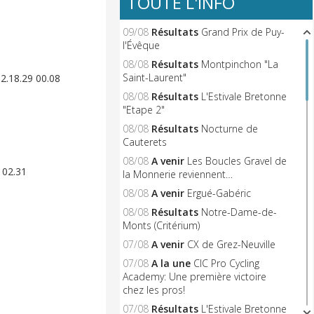
TOUTE L'INFO
09/08
Résultats
Grand Prix de Puy-
l'Évêque
08/08
Résultats
Montpinchon "La
Saint-Laurent"
.18.29 00.08
08/08
Résultats
L'Estivale Bretonne
"Etape 2"
08/08
Résultats
Nocturne de
Cauterets
08/08
A venir
Les Boucles Gravel de
 02.31
la Monnerie reviennent…
08/08
A venir
Ergué-Gabéric
08/08
Résultats
Notre-Dame-de-
Monts (Critérium)
07/08
A venir
CX de Grez-Neuville
07/08
A la une
CIC Pro Cycling
Academy: Une première victoire
chez les pros!
07/08
Résultats
L'Estivale Bretonne