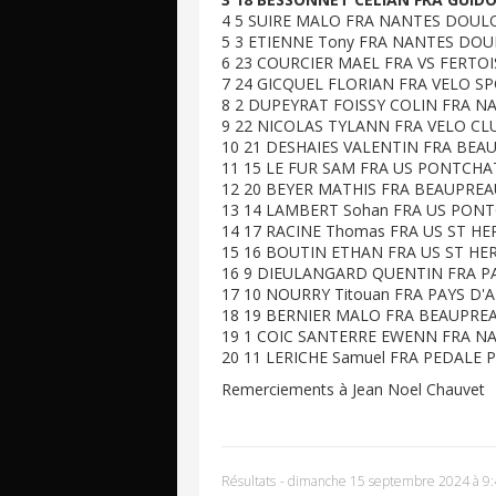
4 5 SUIRE MALO FRA NANTES DOULON
5 3 ETIENNE Tony FRA NANTES DOUL
6 23 COURCIER MAEL FRA VS FERTOIS
7 24 GICQUEL FLORIAN FRA VELO SPO
8 2 DUPEYRAT FOISSY COLIN FRA NA
9 22 NICOLAS TYLANN FRA VELO CLU
10 21 DESHAIES VALENTIN FRA BEAU
11 15 LE FUR SAM FRA US PONTCHAT
12 20 BEYER MATHIS FRA BEAUPREAU
13 14 LAMBERT Sohan FRA US PONTC
14 17 RACINE Thomas FRA US ST HER
15 16 BOUTIN ETHAN FRA US ST HERB
16 9 DIEULANGARD QUENTIN FRA PAY
17 10 NOURRY Titouan FRA PAYS D'A
18 19 BERNIER MALO FRA BEAUPREAU
19 1 COIC SANTERRE EWENN FRA NA
20 11 LERICHE Samuel FRA PEDALE P
Remerciements à Jean Noel Chauvet
Résultats
-
dimanche 15 septembre 2024 à 9: