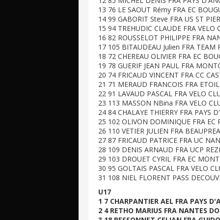
12 85 MICHEL DENIS FRA PAYS D'ANC
13 76 LE SAOUT Rémy FRA EC BOUGU
14 99 GABORIT Steve FRA US ST PIE
15 94 TREHUDIC CLAUDE FRA VELO C
16 82 ROUSSELOT PHILIPPE FRA NAN
17 105 BITAUDEAU Julien FRA TEAM 
18 72 CHEREAU OLIVIER FRA EC BOU
19 78 GUERIF JEAN PAUL FRA MONTO
20 74 FRICAUD VINCENT FRA CC CAS
21 71 MERAUD FRANCOIS FRA ETOILE
22 91 LAVAUD PASCAL FRA VELO CLU
23 113 MASSON NBina FRA VELO CLU
24 84 CHALAYE THIERRY FRA PAYS D'
25 102 OLIVON DOMINIQUE FRA EC P
26 110 VETIER JULIEN FRA BEAUPREA
27 87 FRICAUD PATRICE FRA UC NAN
28 109 DENIS ARNAUD FRA UCP REZE
29 103 DROUET CYRIL FRA EC MONT
30 95 GOLTAIS PASCAL FRA VELO CL
31 108 NIEL FLORENT PASS DECOUVE
U17
1 7 CHARPANTIER AEL FRA PAYS D'A
2 4 RETHO MARIUS FRA NANTES DOU
3 18 BESSONNET CELIAN FRA GUIDO