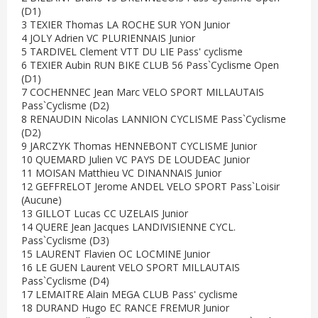
(D1)
3 TEXIER Thomas LA ROCHE SUR YON Junior
4 JOLY Adrien VC PLURIENNAIS Junior
5 TARDIVEL Clement VTT DU LIE Pass' cyclisme
6 TEXIER Aubin RUN BIKE CLUB 56 Pass`Cyclisme Open
(D1)
7 COCHENNEC Jean Marc VELO SPORT MILLAUTAIS
Pass`Cyclisme (D2)
8 RENAUDIN Nicolas LANNION CYCLISME Pass`Cyclisme
(D2)
9 JARCZYK Thomas HENNEBONT CYCLISME Junior
10 QUEMARD Julien VC PAYS DE LOUDEAC Junior
11 MOISAN Matthieu VC DINANNAIS Junior
12 GEFFRELOT Jerome ANDEL VELO SPORT Pass`Loisir
(Aucune)
13 GILLOT Lucas CC UZELAIS Junior
14 QUERE Jean Jacques LANDIVISIENNE CYCL.
Pass`Cyclisme (D3)
15 LAURENT Flavien OC LOCMINE Junior
16 LE GUEN Laurent VELO SPORT MILLAUTAIS
Pass`Cyclisme (D4)
17 LEMAITRE Alain MEGA CLUB Pass' cyclisme
18 DURAND Hugo EC RANCE FREMUR Junior