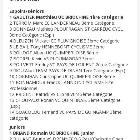
Espoirs/séniors
1 GAULTIER Matthieu UC BRIOCHINE 1ère catégorie
2 TERROM Marc EC LANDERNEAU 3ème Catégorie
3 BONNEAU Mathieu PLOUFRAGAN ST CARREUC CYCL.
3ème Catégorie (Esp.)
4 BLEUZEN Mickael EC PLUVIGNOISE 3ème Catégorie
5 LE BAIL Tony HENNEBONT CYCLISME 3ème
6 ROUDOT Alban UC QUIMPERLOISE 3ème
7 BOTREL Kevin VS PLOUMAGOAR 3ème
8 POILVERT Freddy VC PAYS DE LORIENT 2ème Catégorie
9 RIOU Alan TEAM PAYS DE DINAN 1ère Catégorie (Esp.)
10 CORBIHAN Christophe UC QUIMPERLOISE 3ème
11 BONNAMOUR Franck LANNION CYCLISME Elite
Professionnel
12 PRIGENT Patrick VS LESNEVEN 3ème Catégorie
13 CHOUPAUX Ronan VC QUINTINAIS 3ème Catégorie
(Esp.)
14 GOACOLOU Fernand VC PAYS DE GUINGAMP 3ème
catégorie
Juniors
1 BRIAND Romain UC BRIOCHINE Junior
2 BILLANT Bruno VS DRENNECOIS Pass`Cyclisme Open