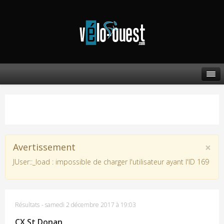
×
Avertissement
JUser::_load : impossible de charger l'utilisateur ayant l'ID 169
Résultats
-
samedi 2 décembre 2017 à 19:03
CX St Donan