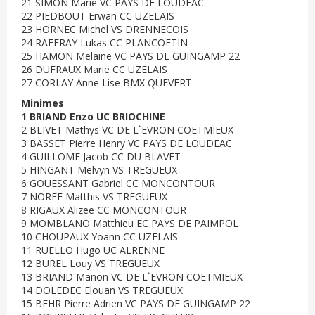
21 SIMON Marie VC PAYS DE LOUDEAC
22 PIEDBOUT Erwan CC UZELAIS
23 HORNEC Michel VS DRENNECOIS
24 RAFFRAY Lukas CC PLANCOETIN
25 HAMON Melaine VC PAYS DE GUINGAMP 22
26 DUFRAUX Marie CC UZELAIS
27 CORLAY Anne Lise BMX QUEVERT
Minimes
1 BRIAND Enzo UC BRIOCHINE
2 BLIVET Mathys VC DE L`EVRON COETMIEUX
3 BASSET Pierre Henry VC PAYS DE LOUDEAC
4 GUILLOME Jacob CC DU BLAVET
5 HINGANT Melvyn VS TREGUEUX
6 GOUESSANT Gabriel CC MONCONTOUR
7 NOREE Matthis VS TREGUEUX
8 RIGAUX Alizee CC MONCONTOUR
9 MOMBLANO Matthieu EC PAYS DE PAIMPOL
10 CHOUPAUX Yoann CC UZELAIS
11 RUELLO Hugo UC ALRENNE
12 BUREL Louy VS TREGUEUX
13 BRIAND Manon VC DE L`EVRON COETMIEUX
14 DOLEDEC Elouan VS TREGUEUX
15 BEHR Pierre Adrien VC PAYS DE GUINGAMP 22