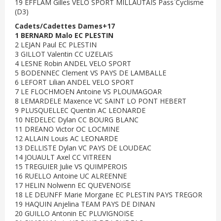
19 EFFLAM Gilles VELO SPORT MILLAUTAIS Pass`Cyclisme
(D3)
Cadets/Cadettes Dames+17
1 BERNARD Malo EC PLESTIN
2 LEJAN Paul EC PLESTIN
3 GILLOT Valentin CC UZELAIS
4 LESNE Robin ANDEL VELO SPORT
5 BODENNEC Clement VS PAYS DE LAMBALLE
6 LEFORT Lilian ANDEL VELO SPORT
7 LE FLOCHMOEN Antoine VS PLOUMAGOAR
8 LEMARDELE Maxence VC SAINT LO PONT HEBERT
9 PLUSQUELLEC Quentin AC LEONARDE
10 NEDELEC Dylan CC BOURG BLANC
11 DREANO Victor OC LOCMINE
12 ALLAIN Louis AC LEONARDE
13 DELLISTE Dylan VC PAYS DE LOUDEAC
14 JOUAULT Axel CC VITREEN
15 TREGUIER Julie VS QUIMPEROIS
16 RUELLO Antoine UC ALREENNE
17 HELIN Nolwenn EC QUEVENOISE
18 LE DEUNFF Marie Morgane EC PLESTIN PAYS TREGOR
19 HAQUIN Anjelina TEAM PAYS DE DINAN
20 GUILLO Antonin EC PLUVIGNOISE