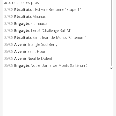
victoire chez les pros!
07/08
Résultats
L'Estivale Bretonne "Etape 1"
07/08
Résultats
Mauriac
07/08
Engagés
Plumaudan
07/08
Engagés
Tiercé "Challenge Ralf M"
07/08
Résultats
Saint-Jean-de-Monts "Critérium"
06/08
A venir
Triangle Sud Berry
06/08
A venir
Saint-Flour
06/08
A venir
Nieul-le-Dolent
06/08
Engagés
Notre-Dame-de-Monts (Critérium)
06/08
Résultats
Concarneau "Les Filets Bleus"
06/08
Résultats
Combourg "Kritos Romantic"
05/08
Résultats
Civray "La Route d'Or Cycliste du Poitou"
05/08
A venir
Saint-Georges-sur-Erve
05/08
A venir
Hénon
05/08
A venir
Saint-Trimoël
05/08
A venir
Laurenan