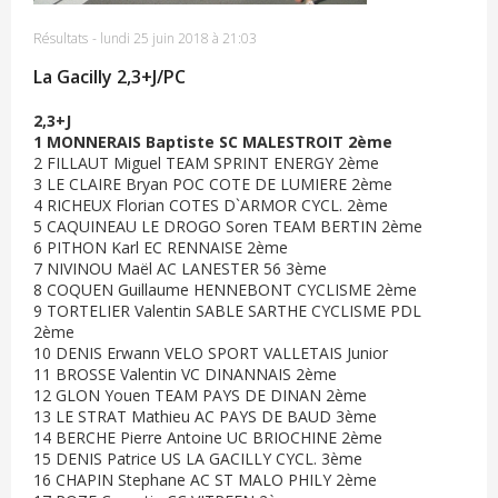
Résultats
-
lundi 25 juin 2018 à 21:03
La Gacilly 2,3+J/PC
2,3+J
1 MONNERAIS Baptiste SC MALESTROIT 2ème
2 FILLAUT Miguel TEAM SPRINT ENERGY 2ème
3 LE CLAIRE Bryan POC COTE DE LUMIERE 2ème
4 RICHEUX Florian COTES D`ARMOR CYCL. 2ème
5 CAQUINEAU LE DROGO Soren TEAM BERTIN 2ème
6 PITHON Karl EC RENNAISE 2ème
7 NIVINOU Maël AC LANESTER 56 3ème
8 COQUEN Guillaume HENNEBONT CYCLISME 2ème
9 TORTELIER Valentin SABLE SARTHE CYCLISME PDL
2ème
10 DENIS Erwann VELO SPORT VALLETAIS Junior
11 BROSSE Valentin VC DINANNAIS 2ème
12 GLON Youen TEAM PAYS DE DINAN 2ème
13 LE STRAT Mathieu AC PAYS DE BAUD 3ème
14 BERCHE Pierre Antoine UC BRIOCHINE 2ème
15 DENIS Patrice US LA GACILLY CYCL. 3ème
16 CHAPIN Stephane AC ST MALO PHILY 2ème