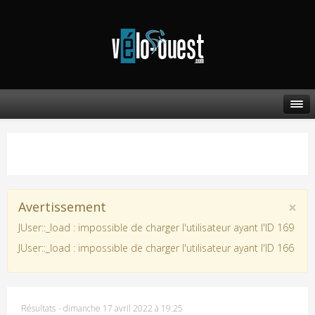
×
Avertissement
JUser::_load : impossible de charger l'utilisateur ayant l'ID 169
JUser::_load : impossible de charger l'utilisateur ayant l'ID 166
Résultats
-
dimanche 17 avril 2022 à 19:25