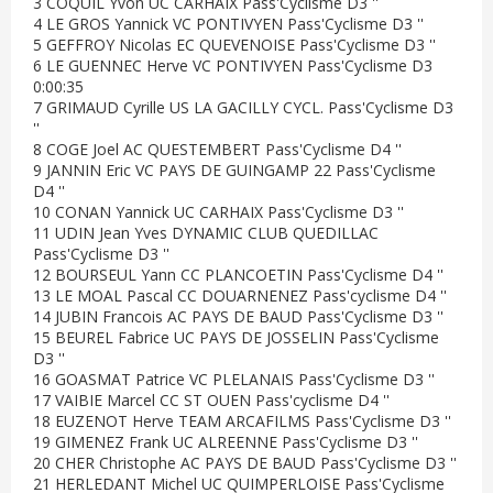
3 COQUIL Yvon UC CARHAIX Pass'Cyclisme D3 ''
4 LE GROS Yannick VC PONTIVYEN Pass'Cyclisme D3 ''
5 GEFFROY Nicolas EC QUEVENOISE Pass'Cyclisme D3 ''
6 LE GUENNEC Herve VC PONTIVYEN Pass'Cyclisme D3
0:00:35
7 GRIMAUD Cyrille US LA GACILLY CYCL. Pass'Cyclisme D3
''
8 COGE Joel AC QUESTEMBERT Pass'Cyclisme D4 ''
9 JANNIN Eric VC PAYS DE GUINGAMP 22 Pass'Cyclisme
D4 ''
10 CONAN Yannick UC CARHAIX Pass'Cyclisme D3 ''
11 UDIN Jean Yves DYNAMIC CLUB QUEDILLAC
Pass'Cyclisme D3 ''
12 BOURSEUL Yann CC PLANCOETIN Pass'Cyclisme D4 ''
13 LE MOAL Pascal CC DOUARNENEZ Pass'cyclisme D4 ''
14 JUBIN Francois AC PAYS DE BAUD Pass'Cyclisme D3 ''
15 BEUREL Fabrice UC PAYS DE JOSSELIN Pass'Cyclisme
D3 ''
16 GOASMAT Patrice VC PLELANAIS Pass'Cyclisme D3 ''
17 VAIBIE Marcel CC ST OUEN Pass'cyclisme D4 ''
18 EUZENOT Herve TEAM ARCAFILMS Pass'Cyclisme D3 ''
19 GIMENEZ Frank UC ALREENNE Pass'Cyclisme D3 ''
20 CHER Christophe AC PAYS DE BAUD Pass'Cyclisme D3 ''
21 HERLEDANT Michel UC QUIMPERLOISE Pass'Cyclisme