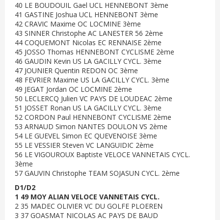
40 LE BOUDOUIL Gael UCL HENNEBONT 3ème
41 GASTINE Joshua UCL HENNEBONT 3ème
42 CRAVIC Maxime OC LOCMINE 3ème
43 SINNER Christophe AC LANESTER 56 2ème
44 COQUEMONT Nicolas EC RENNAISE 2ème
45 JOSSO Thomas HENNEBONT CYCLISME 2ème
46 GAUDIN Kevin US LA GACILLY CYCL. 3ème
47 JOUNIER Quentin REDON OC 3ème
48 FEVRIER Maxime US LA GACILLY CYCL. 3ème
49 JEGAT Jordan OC LOCMINE 2ème
50 LECLERCQ Julien VC PAYS DE LOUDEAC 2ème
51 JOSSET Ronan US LA GACILLY CYCL. 3ème
52 CORDON Paul HENNEBONT CYCLISME 2ème
53 ARNAUD Simon NANTES DOULON VS 2ème
54 LE GUEVEL Simon EC QUEVENOISE 3ème
55 LE VESSIER Steven VC LANGUIDIC 2ème
56 LE VIGOUROUX Baptiste VELOCE VANNETAIS CYCL.
3ème
57 GAUVIN Christophe TEAM SOJASUN CYCL. 2ème
D1/D2
1 49 MOY ALIAN VELOCE VANNETAIS CYCL.
2 35 MADEC OLIVIER VC DU GOLFE PLOEREN
3 37 GOASMAT NICOLAS AC PAYS DE BAUD