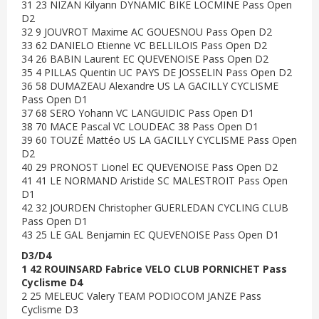
31 23 NIZAN Kilyann DYNAMIC BIKE LOCMINE Pass Open
D2
32 9 JOUVROT Maxime AC GOUESNOU Pass Open D2
33 62 DANIELO Etienne VC BELLILOIS Pass Open D2
34 26 BABIN Laurent EC QUEVENOISE Pass Open D2
35 4 PILLAS Quentin UC PAYS DE JOSSELIN Pass Open D2
36 58 DUMAZEAU Alexandre US LA GACILLY CYCLISME
Pass Open D1
37 68 SERO Yohann VC LANGUIDIC Pass Open D1
38 70 MACE Pascal VC LOUDEAC 38 Pass Open D1
39 60 TOUZÉ Mattéo US LA GACILLY CYCLISME Pass Open
D2
40 29 PRONOST Lionel EC QUEVENOISE Pass Open D2
41 41 LE NORMAND Aristide SC MALESTROIT Pass Open
D1
42 32 JOURDEN Christopher GUERLEDAN CYCLING CLUB
Pass Open D1
43 25 LE GAL Benjamin EC QUEVENOISE Pass Open D1
D3/D4
1 42 ROUINSARD Fabrice VELO CLUB PORNICHET Pass
Cyclisme D4
2 25 MELEUC Valery TEAM PODIOCOM JANZE Pass
Cyclisme D3