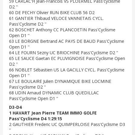
59 CARLAC'H Jean-Francois VS PLOERMEL Pass'cyclisme
D2 ''
60 DE PECHY Olivier RUN BIKE CLUB 56 D2
61 GANTIER Thibaud VELOCE VANNETAIS CYCL.
Pass'Cyclisme D2 ''
62 BOSCHET Anthony CC PLANCOETIN Pass'Cyclisme
Open D1 ''
63 LE BORGNE Bertrand AC PAYS DE BAUD Pass'Cyclisme
Open D1 ''
64 LE FOURN Sezny UC BRIOCHINE Pass'Cyclisme D2 ''
65 LE SAUCE Gaetan EC PLUVIGNOISE Pass'Cyclisme Open
D2 ''
66 NOBLET Sébastien US LA GACILLY CYCL. Pass'Cyclisme
Open D1 ''
67 LE BOULAIRE Julien DYNAMIQUE BIKE LOCMINE
Pass'cyclisme D2 ''
68 UDIN Arnaud DYNAMIC CLUB QUEDILLAC
Pass'Cyclisme Open D1 ''
D3-D4
1 HAVART Jean Pierre TEAM IMMO GOLFE
Pass'Cyclisme D4 1:29:15
2 GAUTHIER Frederic UC QUIMPERLOISE Pass'Cyclisme D3
''