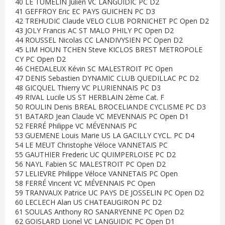
40 LE TUMELIN Julien VC LANGUIDIC PC D2
41 GEFFROY Eric EC PAYS GUICHEN PC D3
42 TREHUDIC Claude VELO CLUB PORNICHET PC Open D2
43 JOLY Francis AC ST MALO PHILY PC Open D2
44 ROUSSEL Nicolas CC LANDIVYSIEN PC Open D2
45 LIM HOUN TCHEN Steve KICLOS BREST METROPOLE
CY PC Open D2
46 CHEDALEUX Kévin SC MALESTROIT PC Open
47 DENIS Sebastien DYNAMIC CLUB QUEDILLAC PC D2
48 GICQUEL Thierry VC PLURIENNAIS PC D3
49 RIVAL Lucile US ST HERBLAIN 2ème Cat. F
50 ROULIN Denis BREAL BROCELIANDE CYCLISME PC D3
51 BATARD Jean Claude VC MEVENNAIS PC Open D1
52 FERRÉ Philippe VC MÉVENNAIS PC
53 GUEMENE Louis Marie US LA GACILLY CYCL. PC D4
54 LE MEUT Christophe Véloce VANNETAIS PC
55 GAUTHIER Frederic UC QUIMPERLOISE PC D2
56 NAYL Fabien SC MALESTROIT PC Open D2
57 LELIEVRE Philippe Véloce VANNETAIS PC Open
58 FERRÉ Vincent VC MÉVENNAIS PC Open
59 TRANVAUX Patrice UC PAYS DE JOSSELIN PC Open D2
60 LECLECH Alan US CHATEAUGIRON PC D2
61 SOULAS Anthony RO SANARYENNE PC Open D2
62 GOISLARD Lionel VC LANGUIDIC PC Open D1