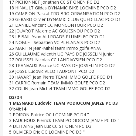
17 PICHONNET Jonathan CC ST ONEN PC D2
18 HINAULT Gildas DYNAMIC BIKE LOCMINE PCO D2
19 CAMPION Pascal TRO BRO ORGANISATION PCO D2
20 GERARD Olivier DYNAMIC CLUB QUEDILLAC PCO D1
21 DANIEL Vincent CC MONCONTOUR PCO D2
22 JOUVROT Maxime AC GOUESNOU PCO D2
23 LE BAIL Yvan ALLROADS PLUMELEC PCO D1
24 NOBLET Sébastien VC PLELANAIS PCO D2
25 MARTIN Jean-Mihel team immo golfe #N/A
26 GUILLAUME Valentin UC PAYS DE JOSSELIN Junior
27 ROUSSEL Nicolas CC LANDIVYSIEN PCO D2
28 TRANVAUX Patrice UC PAYS DE JOSSELIN PCO D2
29 JOSSE Ludovic VELO TAUPONT PCO D2
30 HAVART Jean Pierre TEAM IMMO GOLFE PCO D1
31 CARRIC Romain TEAM IMMO GOLFE PCO D2
32 COLIN Jean Michel TEAM IMMO GOLFE PCO D2
D3/D4
1 MESNARD Ludovic TEAM PODIOCOM JANZE PC D3
01:40:14
2 POIRON Patrice OC LOCMINE PC D4 ''
3 FAUCHOUX Pierrick TEAM PODIOCOM JANZE PC D3 ''
4 DEFFAINS Jean Luc CC ST ONEN PC D3 ''
5 OLIVIERO Eric OC LOCMINE PC D3 ''