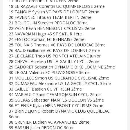
17 ROZE Corentin CC VITREEN 2ème
18 LE RAZAVET Corentin UC QUIMPERLOISE 2ème
19 TANGUY Sylvain VC PAYS DE LORIENT 2ème
20 FAVENNEC Titouan TEAM BERTIN 2ème
21 BOUGOUIN Steeven REDON OC 3ème
22 YVEN Kevin HENNEBONT CYCLISME 2ème
23 NAVARIAN Hugo 4S ST SATUR 1ére
24 FESTOC Romain EC RENNAISE 2ème
25 FOLINAIS Thomas VC PAYS DE LOUDEAC 2ème
26 RAUD Guillaume VC PAYS DE LORIENT 2ème
27 LE CLAIRE Theo US PONTCHATELAINE Junior
28 CHEVAL Aurelien US LA GACILLY CYCL. 2ème
29 CADORET Sebastien DYNAMIC BIKE LOCMINE 2ème
30 LE GAL Valentin EC PLUVIGNOISE 3ème
31 MOULLEC Simon US GUERANDE CYCLISME 2ème
32 DUMAZEAU Alexandre US LA GACILLY CYCL. 3ème
33 CAILLET Bastien CC VITREEN 2ème
34 MARIAULT Sane TEAM SOJASUN CYCL. 2ème
35 GUERAS Sebastien NANTES DOULON VS 2ème
36 ETIENNE Kylian HENNEBONT CYCLISME 2ème
37 BRINDEJONC Robert DYNAMIC CLUB QUEDILLAC
3ème
38 GRENIER Lucilien VC AVRANCHES 2ème
39 BASSIN Julien REDON OC 3ème