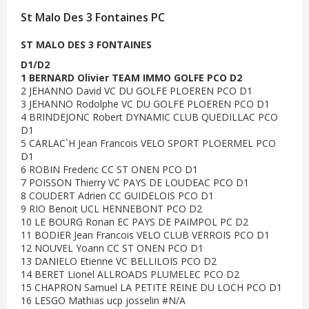
St Malo Des 3 Fontaines PC
ST MALO DES 3 FONTAINES
D1/D2
1 BERNARD Olivier TEAM IMMO GOLFE PCO D2
2 JEHANNO David VC DU GOLFE PLOEREN PCO D1
3 JEHANNO Rodolphe VC DU GOLFE PLOEREN PCO D1
4 BRINDEJONC Robert DYNAMIC CLUB QUEDILLAC PCO
D1
5 CARLAC`H Jean Francois VELO SPORT PLOERMEL PCO
D1
6 ROBIN Frederic CC ST ONEN PCO D1
7 POISSON Thierry VC PAYS DE LOUDEAC PCO D1
8 COUDERT Adrien CC GUIDELOIS PCO D1
9 RIO Benoit UCL HENNEBONT PCO D2
10 LE BOURG Ronan EC PAYS DE PAIMPOL PC D2
11 BODIER Jean Francois VELO CLUB VERROIS PCO D1
12 NOUVEL Yoann CC ST ONEN PCO D1
13 DANIELO Etienne VC BELLILOIS PCO D2
14 BERET Lionel ALLROADS PLUMELEC PCO D2
15 CHAPRON Samuel LA PETITE REINE DU LOCH PCO D1
16 LESGO Mathias ucp josselin #N/A