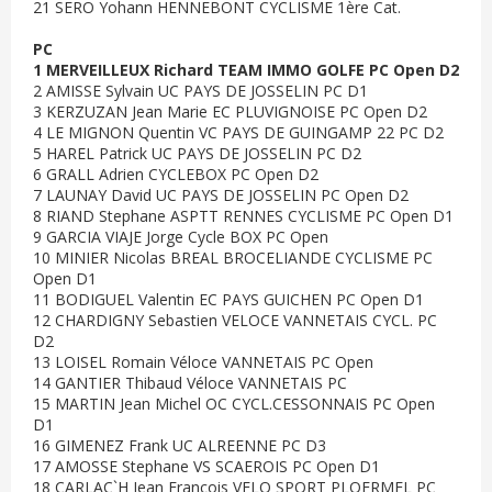
21 SERO Yohann HENNEBONT CYCLISME 1ère Cat.
PC
1 MERVEILLEUX Richard TEAM IMMO GOLFE PC Open D2
2 AMISSE Sylvain UC PAYS DE JOSSELIN PC D1
3 KERZUZAN Jean Marie EC PLUVIGNOISE PC Open D2
4 LE MIGNON Quentin VC PAYS DE GUINGAMP 22 PC D2
5 HAREL Patrick UC PAYS DE JOSSELIN PC D2
6 GRALL Adrien CYCLEBOX PC Open D2
7 LAUNAY David UC PAYS DE JOSSELIN PC Open D2
8 RIAND Stephane ASPTT RENNES CYCLISME PC Open D1
9 GARCIA VIAJE Jorge Cycle BOX PC Open
10 MINIER Nicolas BREAL BROCELIANDE CYCLISME PC
Open D1
11 BODIGUEL Valentin EC PAYS GUICHEN PC Open D1
12 CHARDIGNY Sebastien VELOCE VANNETAIS CYCL. PC
D2
13 LOISEL Romain Véloce VANNETAIS PC Open
14 GANTIER Thibaud Véloce VANNETAIS PC
15 MARTIN Jean Michel OC CYCL.CESSONNAIS PC Open
D1
16 GIMENEZ Frank UC ALREENNE PC D3
17 AMOSSE Stephane VS SCAEROIS PC Open D1
18 CARLAC`H Jean Francois VELO SPORT PLOERMEL PC