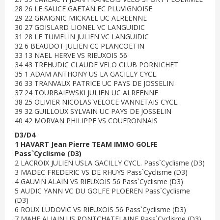
28 26 LE SAUCE GAETAN EC PLUVIGNOISE
29 22 GRAIGNIC MICKAEL UC ALREENNE
30 27 GOISLARD LIONEL VC LANGUIDIC
31 28 LE TUMELIN JULIEN VC LANGUIDIC
32 6 BEAUDOT JULIEN CC PLANCOETIN
33 13 NAEL HERVE VS RIEUXOIS 56
34 43 TREHUDIC CLAUDE VELO CLUB PORNICHET
35 1 ADAM ANTHONY US LA GACILLY CYCL.
36 33 TRANVAUX PATRICE UC PAYS DE JOSSELIN
37 24 TOURBAIEWSKI JULIEN UC ALREENNE
38 25 OLIVIER NICOLAS VELOCE VANNETAIS CYCL.
39 32 GUILLOUX SYLVAIN UC PAYS DE JOSSELIN
40 42 MORVAN PHILIPPE VS COUERONNAIS
D3/D4
1 HAVART Jean Pierre TEAM IMMO GOLFE
Pass`Cyclisme (D3)
2 LACROIX JULIEN USLA GACILLY CYCL. Pass`Cyclisme (D3)
3 MADEC FREDERIC VS DE RHUYS Pass`Cyclisme (D3)
4 GAUVIN ALAIN VS RIEUXOIS 56 Pass`Cyclisme (D3)
5 AUDIC YANN VC DU GOLFE PLOEREN Pass`Cyclisme
(D3)
6 ROUX LUDOVIC VS RIEUXOIS 56 Pass`Cyclisme (D3)
7 MAHE ALIAIN US PONTCHATELAINE Pass`Cyclisme (D3)