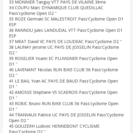
33 MONNIER Tanguy VTT PAYS DE VILAINE 3ème
34 COUPU Marc DYNAMIQUE CLUB QUEDILLAC
Pass'cyclisme Open D2 ''
35 ROZE Germain SC MALESTROIT Pass'Cyclisme Open D1
ESP
36 RANNOU Jules LANDUDAL VTT Pass'Cyclisme Open D1
ESP
37 MEAT David VC PAYS DE LOUDEAC Pass'Cyclisme D2 ''
38 LAUNAY Jerome UC PAYS DE JOSSELIN Pass'Cyclisme
D2 ''
39 ROSELIER Yoann EC PLUVIGNER Pass'Cyclisme Open
D1 ''
40 LAVENANT Nicolas RUN BIKE CLUB 56 Pass'cyclisme
D2 ''
41 LE BAIL Yvan AC PAYS DE BAUD Pass'Cyclisme Open
D1 ''
42 AMOSSE Stephane VS SCAEROIS Pass'Cyclisme Open
D1 ''
43 ROBIC Bruno RUN BIKE CLUB 56 Pass'cyclisme Open
D1 ''
44 TRANVAUX Patrice UC PAYS DE JOSSELIN Pass'Cyclisme
Open D2 ''
45 GOUZERH Ludovic HENNEBONT CYCLISME
Pass'Cyclisme D2 ''