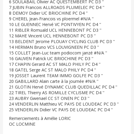
6 SOULABAIL Olivier AC QUESTEMBERT PC D3 ''
7 JUBIN Francois ALLROADS PLUMELEC PC D4 ''
8 DEMOY Didier UC BRIOCHINE PC D4 ''
9 CHEREL Jean-Francois vs ploermel #N/A ''
10 LE GUENNEC Hervé VC PONTIVYEN PC D4 ''
11 RIBLER Romuald UCL HENNEBONT PC D3 ''
12 MAHE Vincent UCL HENNEBONT PC D3 ''
13 BELDENT Jerome PLOUAY CYCLING CLUB PC D3 ''
14 HERMAN Bruno VCS LOUVIGNEEN PC D3 ''
15 COLLET Jean-Luc team podiocom janzé #N/A ''
16 GAUVEN Patrick UC BRIOCHINE PC D3 ''
17 CHAPIN Gerard AC ST MALO PHILY PC D4 ''
18 GATEL Serge AC ST MALO PHILY PC D4 ''
19 JOSSET Laurent TEAM IMMO GOLFE PC D3 ''
20 GABILLARD Alain carte à la journée #N/A ''
21 GLOTIN Hervé DYNAMIC CLUB QUEDILLAC PC D4 ''
22 TIREL Thierry AS ROMILLE CYCLISME PC D4 ''
23 AUBRY Gwenael CC ST ONEN PC D3 ''
24 VENDERLIN Matthieu VC PAYS DE LOUDEAC PC D3 ''
25 VENDERLIN Didier VC PAYS DE LOUDEAC PC D4 ''
Remerciements à Amélie LORIC
OC LOCMINE