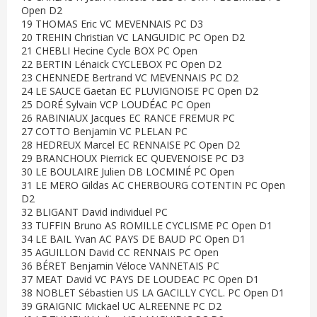
Open D2
19 THOMAS Eric VC MEVENNAIS PC D3
20 TREHIN Christian VC LANGUIDIC PC Open D2
21 CHEBLI Hecine Cycle BOX PC Open
22 BERTIN Lénaick CYCLEBOX PC Open D2
23 CHENNEDE Bertrand VC MEVENNAIS PC D2
24 LE SAUCE Gaetan EC PLUVIGNOISE PC Open D2
25 DORÉ Sylvain VCP LOUDÉAC PC Open
26 RABINIAUX Jacques EC RANCE FREMUR PC
27 COTTO Benjamin VC PLELAN PC
28 HEDREUX Marcel EC RENNAISE PC Open D2
29 BRANCHOUX Pierrick EC QUEVENOISE PC D3
30 LE BOULAIRE Julien DB LOCMINÉ PC Open
31 LE MERO Gildas AC CHERBOURG COTENTIN PC Open
D2
32 BLIGANT David individuel PC
33 TUFFIN Bruno AS ROMILLE CYCLISME PC Open D1
34 LE BAIL Yvan AC PAYS DE BAUD PC Open D1
35 AGUILLON David CC RENNAIS PC Open
36 BÉRET Benjamin Véloce VANNETAIS PC
37 MEAT David VC PAYS DE LOUDEAC PC Open D1
38 NOBLET Sébastien US LA GACILLY CYCL. PC Open D1
39 GRAIGNIC Mickael UC ALREENNE PC D2