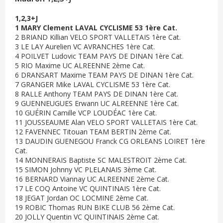
1,2,3+J
1 MARY Clement LAVAL CYCLISME 53 1ère Cat.
2 BRIAND Killian VELO SPORT VALLETAIS 1ère Cat.
3 LE LAY Aurelien VC AVRANCHES 1ère Cat.
4 POILVET Ludovic TEAM PAYS DE DINAN 1ère Cat.
5 RIO Maxime UC ALREENNE 2ème Cat.
6 DRANSART Maxime TEAM PAYS DE DINAN 1ère Cat.
7 GRANGER Mike LAVAL CYCLISME 53 1ère Cat.
8 RALLE Anthony TEAM PAYS DE DINAN 1ère Cat.
9 GUENNEUGUES Erwann UC ALREENNE 1ère Cat.
10 GUÉRIN Camille VCP LOUDÉAC 1ère Cat.
11 JOUSSEAUME Alan VELO SPORT VALLETAIS 1ère Cat.
12 FAVENNEC Titouan TEAM BERTIN 2ème Cat.
13 DAUDIN GUENEGOU Franck CG ORLEANS LOIRET 1ère
Cat.
14 MONNERAIS Baptiste SC MALESTROIT 2ème Cat.
15 SIMON Johnny VC PLELANAIS 3ème Cat.
16 BERNARD Viannay UC ALREENNE 2ème Cat.
17 LE COQ Antoine VC QUINTINAIS 1ère Cat.
18 JEGAT Jordan OC LOCMINE 2ème Cat.
19 ROBIC Thomas RUN BIKE CLUB 56 2ème Cat.
20 JOLLY Quentin VC QUINTINAIS 2ème Cat.