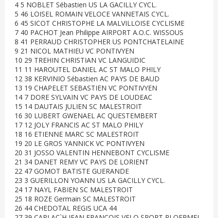
4 5 NOBLET Sébastien US LA GACILLY CYCL.
5 46 LOISEL ROMAIN VELOCE VANNETAIS CYCL.
6 45 SICOT CHRISTOPHE LA MALVILLOISE CYCLISME
7 40 PACHOT Jean Philippe AIRPORT A.O.C. WISSOUS
8 41 PERRAUD CHRISTOPHER US PONTCHATELAINE
9 21 NICOL MATHIEU VC PONTIVYEN
10 29 TREHIN CHRISTIAN VC LANGUIDIC
11 11 HAROUTEL DANIEL AC ST MALO PHILY
12 38 KERVINIO Sébastien AC PAYS DE BAUD
13 19 CHAPELET SEBASTIEN VC PONTIVYEN
14 7 DORE SYLVAIN VC PAYS DE LOUDEAC
15 14 DAUTAIS JULIEN SC MALESTROIT
16 30 LUBERT GWENAEL AC QUESTEMBERT
17 12 JOLY FRANCIS AC ST MALO PHILY
18 16 ETIENNE MARC SC MALESTROIT
19 20 LE GROS YANNICK VC PONTIVYEN
20 31 JOSSO VALENTIN HENNEBONT CYCLISME
21 34 DANET REMY VC PAYS DE LORIENT
22 47 GOMOT BATISTE GUERANDE
23 3 GUERILLON YOANN US LA GACILLY CYCL.
24 17 NAYL FABIEN SC MALESTROIT
25 18 ROZE Germain SC MALESTROIT
26 44 CHEDOTAL REGIS UCA 44
27 39 CARLAC`H JEAN FRANCOIS VELO SPORT PLOERMEL