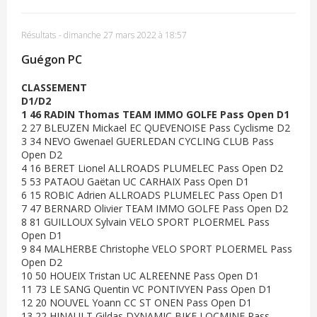
Résultats
-
dimanche 27 mars 2022 à 18:57
Guégon PC
CLASSEMENT
D1/D2
1 46 RADIN Thomas TEAM IMMO GOLFE Pass Open D1
2 27 BLEUZEN Mickael EC QUEVENOISE Pass Cyclisme D2
3 34 NEVO Gwenael GUERLEDAN CYCLING CLUB Pass
Open D2
4 16 BERET Lionel ALLROADS PLUMELEC Pass Open D2
5 53 PATAOU Gaëtan UC CARHAIX Pass Open D1
6 15 ROBIC Adrien ALLROADS PLUMELEC Pass Open D1
7 47 BERNARD Olivier TEAM IMMO GOLFE Pass Open D2
8 81 GUILLOUX Sylvain VELO SPORT PLOERMEL Pass
Open D1
9 84 MALHERBE Christophe VELO SPORT PLOERMEL Pass
Open D2
10 50 HOUEIX Tristan UC ALREENNE Pass Open D1
11 73 LE SANG Quentin VC PONTIVYEN Pass Open D1
12 20 NOUVEL Yoann CC ST ONEN Pass Open D1
13 22 HINAULT Gildas DYNAMIC BIKE LOCMINE Pass