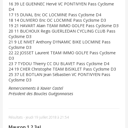
16 39 LE GUENNEC Hervé VC PONTIVYEN Pass Cyclisme
D4
17 15 DUVAL Eric OC LOCMINE Pass Cyclisme D4
18 14 OLIVIERO Eric OC LOCMINE Pass Cyclisme D3
19 21 HAVART Alain TEAM IMMO GOLFE Pass Cyclisme D3
20 11 BUCHOUX Regis GUERLEDAN CYCLING CLUB Pass
Cyclisme D3
21 9 LE NIVET Anthony DYNAMIC BIKE LOCMINE Pass
Cyclisme D3
22 22 JOSSET Laurent TEAM IMMO GOLFE Pass Cyclisme
D3
23 7 TYDOU Thierry CC DU BLAVET Pass Cyclisme D4
24 19 CHER Christophe TEAM BISIKLET Pass Cyclisme D3
25 37 LE BOTLAN Jean Sébastien VC PONTIVYEN Pass
Cyclisme D3
Remerciements à Xavier Castel
Président des Boucles Guégonnaises
Résultats
-
jeudi 19 juillet 2018 à 21:54
Mauron 1,2,3+J