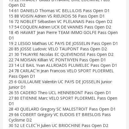
Open D2
14 61 DANIELO Thomas VC BELLILOIS Pass Open D1
15 88 VOISIN Adrien VS RIEUXOIS 56 Pass Open D1
16 72 NOBLET Sébastien VC PLELANAIS Pass Open D2
17 54 COQUEN Adrien UCK DE VANNES Pass Open D2
18 45 HAVART Jean Pierre TEAM IMMO GOLFE Pass Open
D1
19 2 LESGO Mathias UC PAYS DE JOSSELIN Pass Open D1
20 85 JOSSE Ludovic VELO TAUPONT Pass Open D2
21 30 THUAYRE Nicolas EC QUEVENOISE Pass Open D2
22 74 MOISAN Killian VC PONTIVYEN Pass Open D1
23 14 LE BAIL Yvan ALLROADS PLUMELEC Pass Open D1
24 78 CARLAC`H Jean Francois VELO SPORT PLOERMEL
Pass Open D1
25 6 GUILLAUME Valentin UC PAYS DE JOSSELIN Junior
Junior D1
26 55 CADERO Theo UCL HENNEBONT Pass Open D1
27 80 ETIENNE Marc VELO SPORT PLOERMEL Pass Open
D1
28 43 QUELARD Gregory SC MALESTROIT Pass Open D1
29 66 COBERT Grégory VC EUDOIS ET BRESLOIS Pass
Cyclisme D2
30 52 LE CLEC`H Julien UC BRIOCHINE Pass Open D2