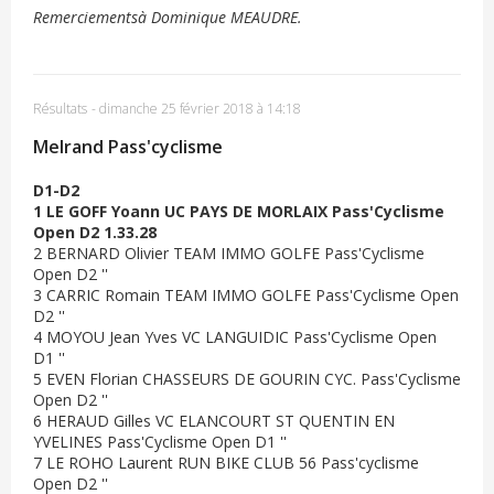
Remerciementsà Dominique MEAUDRE.
Résultats
-
dimanche 25 février 2018 à 14:18
Melrand Pass'cyclisme
D1-D2
1 LE GOFF Yoann UC PAYS DE MORLAIX Pass'Cyclisme
Open D2 1.33.28
2 BERNARD Olivier TEAM IMMO GOLFE Pass'Cyclisme
Open D2 ''
3 CARRIC Romain TEAM IMMO GOLFE Pass'Cyclisme Open
D2 ''
4 MOYOU Jean Yves VC LANGUIDIC Pass'Cyclisme Open
D1 ''
5 EVEN Florian CHASSEURS DE GOURIN CYC. Pass'Cyclisme
Open D2 ''
6 HERAUD Gilles VC ELANCOURT ST QUENTIN EN
YVELINES Pass'Cyclisme Open D1 ''
7 LE ROHO Laurent RUN BIKE CLUB 56 Pass'cyclisme
Open D2 ''