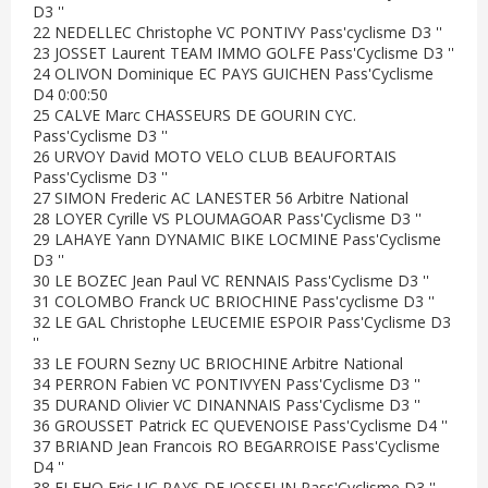
D3 ''
22 NEDELLEC Christophe VC PONTIVY Pass'cyclisme D3 ''
23 JOSSET Laurent TEAM IMMO GOLFE Pass'Cyclisme D3 ''
24 OLIVON Dominique EC PAYS GUICHEN Pass'Cyclisme
D4 0:00:50
25 CALVE Marc CHASSEURS DE GOURIN CYC.
Pass'Cyclisme D3 ''
26 URVOY David MOTO VELO CLUB BEAUFORTAIS
Pass'Cyclisme D3 ''
27 SIMON Frederic AC LANESTER 56 Arbitre National
28 LOYER Cyrille VS PLOUMAGOAR Pass'Cyclisme D3 ''
29 LAHAYE Yann DYNAMIC BIKE LOCMINE Pass'Cyclisme
D3 ''
30 LE BOZEC Jean Paul VC RENNAIS Pass'Cyclisme D3 ''
31 COLOMBO Franck UC BRIOCHINE Pass'cyclisme D3 ''
32 LE GAL Christophe LEUCEMIE ESPOIR Pass'Cyclisme D3
''
33 LE FOURN Sezny UC BRIOCHINE Arbitre National
34 PERRON Fabien VC PONTIVYEN Pass'Cyclisme D3 ''
35 DURAND Olivier VC DINANNAIS Pass'Cyclisme D3 ''
36 GROUSSET Patrick EC QUEVENOISE Pass'Cyclisme D4 ''
37 BRIAND Jean Francois RO BEGARROISE Pass'Cyclisme
D4 ''
38 FLEHO Eric UC PAYS DE JOSSELIN Pass'Cyclisme D3 ''