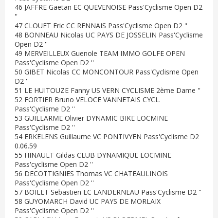
46 JAFFRE Gaetan EC QUEVENOISE Pass'Cyclisme Open D2
''
47 CLOUET Eric CC RENNAIS Pass'Cyclisme Open D2 ''
48 BONNEAU Nicolas UC PAYS DE JOSSELIN Pass'Cyclisme
Open D2 ''
49 MERVEILLEUX Guenole TEAM IMMO GOLFE OPEN
Pass'Cyclisme Open D2 ''
50 GIBET Nicolas CC MONCONTOUR Pass'Cyclisme Open
D2 ''
51 LE HUITOUZE Fanny US VERN CYCLISME 2ème Dame ''
52 FORTIER Bruno VELOCE VANNETAIS CYCL.
Pass'Cyclisme D2 ''
53 GUILLARME Olivier DYNAMIC BIKE LOCMINE
Pass'Cyclisme D2 ''
54 ERKELENS Guillaume VC PONTIVYEN Pass'Cyclisme D2
0.06.59
55 HINAULT Gildas CLUB DYNAMIQUE LOCMINE
Pass'cyclisme Open D2 ''
56 DECOTTIGNIES Thomas VC CHATEAULINOIS
Pass'Cyclisme Open D2 ''
57 BOILET Sebastien EC LANDERNEAU Pass'Cyclisme D2 ''
58 GUYOMARCH David UC PAYS DE MORLAIX
Pass'Cyclisme Open D2 ''