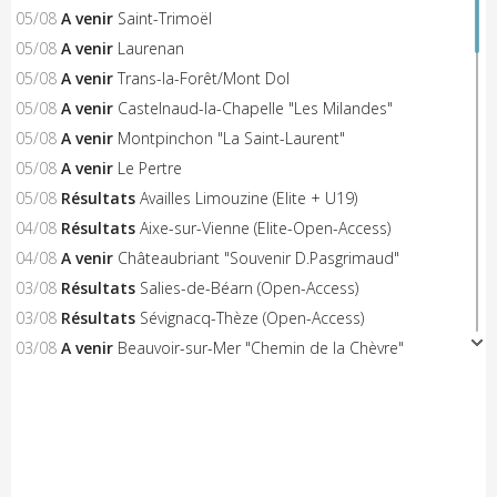
05/08
A venir
Saint-Trimoël
05/08
A venir
Laurenan
05/08
A venir
Trans-la-Forêt/Mont Dol
05/08
A venir
Castelnaud-la-Chapelle "Les Milandes"
05/08
A venir
Montpinchon "La Saint-Laurent"
05/08
A venir
Le Pertre
05/08
Résultats
Availles Limouzine (Elite + U19)
04/08
Résultats
Aixe-sur-Vienne (Elite-Open-Access)
04/08
A venir
Châteaubriant "Souvenir D.Pasgrimaud"
03/08
Résultats
Salies-de-Béarn (Open-Access)
03/08
Résultats
Sévignacq-Thèze (Open-Access)
03/08
A venir
Beauvoir-sur-Mer "Chemin de la Chèvre"
03/08
A venir
Notre-Dame-de-Monts (Critérium)
03/08
Résultats
Kreiz Breizh Elites (Etape 4)
03/08
Résultats
Challenge Mayennais (Manche 3)
03/08
A venir
24 Heures Vélo