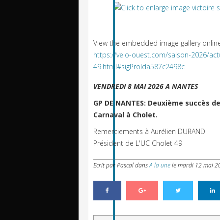
View the embedded image gallery online
https://velo-ouest.com/saison-2026/act
49.html#sigProIda587c2498c
VENDREDI 8 MAI 2026 A NANTES
GP DE NANTES: Deuxième succès de la
Carnaval à Cholet.
Remerciements à Aurélien DURAND
Président de L'UC Cholet 49
Ecrit par Pascal
dans
A la une
le
mardi 12 mai 2