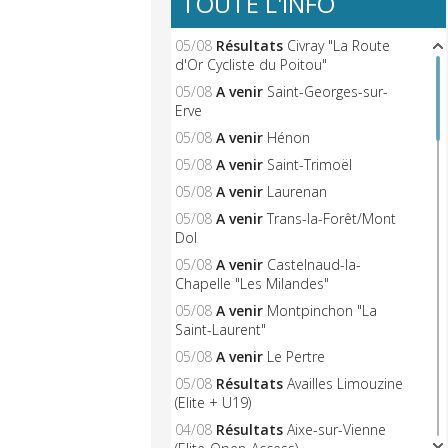
TOUTE L'INFO
05/08
Résultats
Civray "La Route
d'Or Cycliste du Poitou"
05/08
A venir
Saint-Georges-sur-
Erve
05/08
A venir
Hénon
05/08
A venir
Saint-Trimoël
05/08
A venir
Laurenan
05/08
A venir
Trans-la-Forêt/Mont
Dol
05/08
A venir
Castelnaud-la-
Chapelle "Les Milandes"
05/08
A venir
Montpinchon "La
Saint-Laurent"
05/08
A venir
Le Pertre
05/08
Résultats
Availles Limouzine
(Elite + U19)
04/08
Résultats
Aixe-sur-Vienne