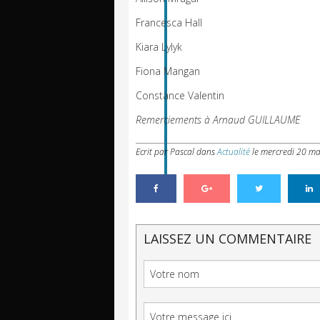
Francesca Hall
Kiara Lylyk
Fiona Mangan
Constance Valentin
Remerciements à Arnaud GUILLAUME
Ecrit par Pascal
dans
Actualité
le
mercredi 20 ma
LAISSEZ UN COMMENTAIRE