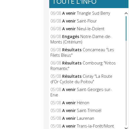
TOUTE L'INFO
06/08
A venir
Triangle Sud Berry
06/08
A venir
Saint-Flour
06/08
A venir
Nieul-le-Dolent
06/08
Engagés
Notre-Dame-de-
Monts (Critérium)
06/08
Résultats
Concarneau "Les
Filets Bleus"
06/08
Résultats
Combourg "Kritos
Romantic"
05/08
Résultats
Civray "La Route
d'Or Cycliste du Poitou"
05/08
A venir
Saint-Georges-sur-
Erve
05/08
A venir
Hénon
05/08
A venir
Saint-Trimoël
05/08
A venir
Laurenan
05/08
A venir
Trans-la-Forêt/Mont