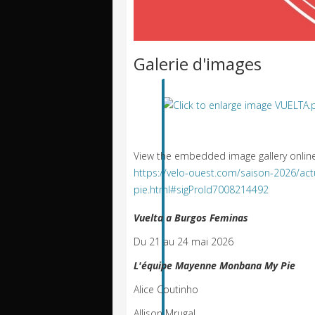
Galerie d'images
View the embedded image gallery online
https://velo-ouest.com/saison-2026/a
pie.html#sigProId7008214492
Vuelta a Burgos Feminas
Du 21 au 24 mai 2026
L'équipe Mayenne Monbana My Pie
Alice Coutinho
Allison Mrugal