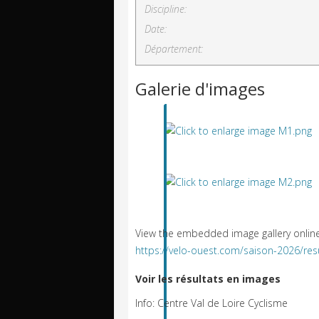
Discipline:
Date:
Département:
Galerie d'images
View the embedded image gallery online
https://velo-ouest.com/saison-2026/r
Voir les résultats en images
Info: Centre Val de Loire Cyclisme