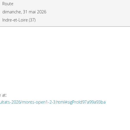
Route
dimanche, 31 mai 2026
Indre-et-Loire (37)
 at:
esultats-2026/monts-open1-2-3.html#sigProId97a99a93ba