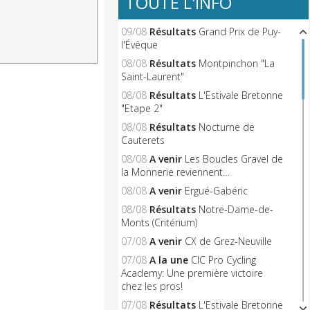
TOUTE L'INFO
09/08
Résultats
Grand Prix de Puy-
l'Évêque
08/08
Résultats
Montpinchon "La
Saint-Laurent"
08/08
Résultats
L'Estivale Bretonne
"Etape 2"
08/08
Résultats
Nocturne de
Cauterets
08/08
A venir
Les Boucles Gravel de
la Monnerie reviennent…
08/08
A venir
Ergué-Gabéric
08/08
Résultats
Notre-Dame-de-
Monts (Critérium)
07/08
A venir
CX de Grez-Neuville
07/08
A la une
CIC Pro Cycling
Academy: Une première victoire
chez les pros!
07/08
Résultats
L'Estivale Bretonne