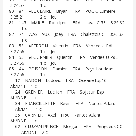
3:24:57 1 c
80 84 ●LE CLAIRE Bryan FRA POC C Lumière
3:25:21 2 c Jeu
81 145 MARIE Rodolphe FRA Laval C 53 3:26:32
1 c
82 74 WASTIAUX Joey FRA Chalettois G 3:26:32
1 c
83 53 ●FERRON Valentin FRA Vendée U PdL
3:27:56 1 c Jeu
84 55 ●FOURNIER Quentin FRA Vendée U PdL
3:27:56 1 c Jeu
85 44 POISSON Damien FRA Pays Loudéac
3:27:56 1 c
12 NADON Ludovic FRA Oceane top16
Ab/DNF 1 c
24 GRENIER Lucilien FRA Sojasun Esp
Ab/DNF 1 c
34 FRANCILLETTE Kevin FRA Nantes Atlant
Ab/DNF 1 c
35 CARNIER Axel FRA Nantes Atlant
Ab/DNF 1 c
62 CLUZAN PRINCE Morgan FRA Périgueux CC
Ab/DNF 2 c