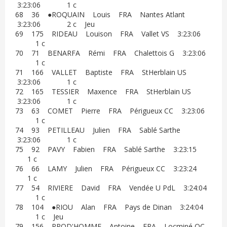
3:23:06 1 c
68 36 ●ROQUAIN Louis FRA Nantes Atlant
3:23:06 2 c Jeu
69 175 RIDEAU Louison FRA Vallet VS 3:23:06
1 c
70 71 BENARFA Rémi FRA Chalettois G 3:23:06
1 c
71 166 VALLET Baptiste FRA StHerblain US
3:23:06 1 c
72 165 TESSIER Maxence FRA StHerblain US
3:23:06 1 c
73 63 COMET Pierre FRA Périgueux CC 3:23:06
1 c
74 93 PETILLEAU Julien FRA Sablé Sarthe
3:23:06 1 c
75 92 PAVY Fabien FRA Sablé Sarthe 3:23:15
1 c
76 66 LAMY Julien FRA Périgueux CC 3:23:24
1 c
77 54 RIVIERE David FRA Vendée U PdL 3:24:04
1 c
78 104 ●RIOU Alan FRA Pays de Dinan 3:24:04
1 c Jeu
79 156 PROD'HOMME Antoine FRA Locminé OC