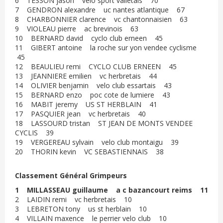
6 TESSON jason velo sport valletais 70
7 GENDRON alexandre uc nantes atlantique 67
8 CHARBONNIER clarence vc chantonnaisien 63
9 VIOLEAU pierre ac brevinois 63
10 BERNARD david cyclo club erneen 45
11 GIBERT antoine la roche sur yon vendee cyclisme
45
12 BEAULIEU remi CYCLO CLUB ERNEEN 45
13 JEANNIERE emilien vc herbretais 44
14 OLIVIER benjamin velo club essartais 43
15 BERNARD enzo poc cote de lumiere 43
16 MABIT jeremy US ST HERBLAIN 41
17 PASQUIER jean vc herbretais 40
18 LASSOURD tristan ST JEAN DE MONTS VENDEE
CYCLIS 39
19 VERGEREAU sylvain velo club montaigu 39
20 THORIN kevin VC SEBASTIENNAIS 38
Classement Général Grimpeurs
1 MILLASSEAU guillaume a c bazancourt reims 11
2 LAIDIN remi vc herbretais 10
3 LEBRETON tony us st herblain 10
4 VILLAIN maxence le perrier velo club 10