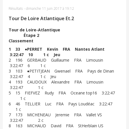
Résultats
-
dimanche 11 juin 2017 à 19:12
Tour De Loire Atlantique Et.2
Tour de Loire-Atlantique
Étape 2
Classement
1 33 ●PERRET Kevin FRA Nantes Atlant
3:22:47 10 1 c Jeu
2 196 GERBAUD Guillaume FRA Limousin
3:22:47 6 1 c
3 103 ●PETITJEAN Gwenael FRA Pays de Dinan
3:22:47 4 1 c Jeu
4 193 CAUDOUX Alexandre FRA Limousin
3:22:47 1 c
5 15 FIEFVEZ Rudy FRA Oceane top16 3:22:47
1 c
6 46 TELLIER Luc FRA Pays Loudéac 3:22:47
1 c
7 173 MICHENEAU Jeremie FRA Vallet VS
3:22:47 2 c
8 163 MICHAUD David FRA StHerblain US