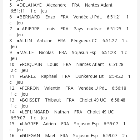
5 ●DELAHAYE Alexandre FRA Nantes Atlant
6:51:11 1 c Jeu
6 ●BERNARD Enzo FRA Vendée U PdL 6:51:21 1
c Jeu
7 ●LAPIERRE Louis FRA Pays Loudéac 6:51:25 1
c Jeu
8 ●ALLIN Antoine FRA Périgueux CC 6:51:27 1 c
Jeu
9 ●MALLE Nicolas FRA Sojasun Esp 6:51:28 1 c
Jeu
10 ●ROQUAIN Louis FRA Nantes Atlant 6:51:28
2 c Jeu
11 ●GAREZ Raphaël FRA Dunkerque Lit 6:54:22 1
c Jeu
12 ●FERRON Valentin FRA Vendée U PdL 6:56:18
1 c Jeu
13 ●BOISSET Thibault FRA Cholet 49 UC 6:58:48
1 c Jeu
14 ●LEPLINGARD Nathan FRA Cholet 49 UC
6:59:07 1 c Jeu
15 ●LAGREE Adrien FRA Sojasun Esp 6:59:07 1
c Jeu
16 ●GUEGAN Mael FRA Sojasun Esp 6:59:07 2 c