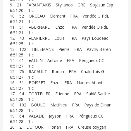
9 21 FARANTAKIS Stylianos GRE Sojasun Esp
6:51:20 1 c
10 52 ORCEAU Clement FRA Vendée U PdL
6:51:21 1 c
11 51 ●BERNARD Enzo FRA Vendée U PdL
6:51:21 1 c
12 43 ●LAPIERRE Louis FRA Pays Loudéac
6:51:25 1 c
13 122 TIELEMANS Pierre FRA Pavilly Baren
6:51:25 1 c
14 61 ●ALLIN Antoine FRA Périgueux CC
6:51:27 1 c
15 76 RACAULT Ronan FRA Chalettois G
6:51:27 1 c
16 31 BOISSET Enzo FRA Nantes Atlant
6:51:27 1 c
17 94 TORTELIER Etienne FRA Sablé Sarthe
6:51:28 1 c
18 102 BOULO Matthieu FRA Pays de Dinan
6:51:28 1 c
19 64 VALADE Jayson FRA Périgueux CC
6:51:28 1 c
20 2 DUFOUR Florian FRA Creuse oxygen