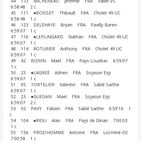
44 173 MICHENEAU Jeremie FRA Vallet VS
6:58:48 2 c
45 111 ●BOISSET Thibault FRA Cholet 49 UC
6:58:48 1 c
46 123 DELEHAYE Bryan FRA Pavilly Baren
6:59:07 1 c
47 116 ●LEPLINGARD Nathan FRA Cholet 49 UC
6:59:07 1 c
48 114 ROTURIER Anthony FRA Cholet 49 UC
6:59:07 1 c
49 42 BOIVIN Mael FRA Pays Loudéac 6:59:07
1 c
50 25 ●LAGREE Adrien FRA Sojasun Esp
6:59:07 1 c
51 95 TORTELIER Valentin FRA Sablé Sarthe
6:59:07 1 c
52 23 ●GUEGAN Mael FRA Sojasun Esp
6:59:07 2 c
53 92 PAVY Fabien FRA Sablé Sarthe 6:59:16 1
c
54 104 ●RIOU Alan FRA Pays de Dinan 7:00:03
1 c
55 156 PROD'HOMME Antoine FRA Locminé OC
7:00:58 1 c