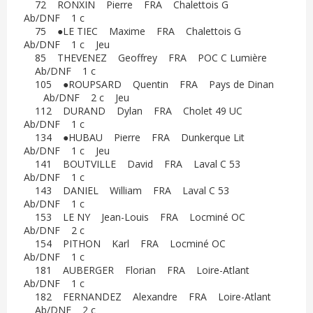
72 RONXIN Pierre FRA Chalettois G
Ab/DNF 1 c
75 ●LE TIEC Maxime FRA Chalettois G
Ab/DNF 1 c Jeu
85 THEVENEZ Geoffrey FRA POC C Lumière
Ab/DNF 1 c
105 ●ROUPSARD Quentin FRA Pays de Dinan
Ab/DNF 2 c Jeu
112 DURAND Dylan FRA Cholet 49 UC
Ab/DNF 1 c
134 ●HUBAU Pierre FRA Dunkerque Lit
Ab/DNF 1 c Jeu
141 BOUTVILLE David FRA Laval C 53
Ab/DNF 1 c
143 DANIEL William FRA Laval C 53
Ab/DNF 1 c
153 LE NY Jean-Louis FRA Locminé OC
Ab/DNF 2 c
154 PITHON Karl FRA Locminé OC
Ab/DNF 1 c
181 AUBERGER Florian FRA Loire-Atlant
Ab/DNF 1 c
182 FERNANDEZ Alexandre FRA Loire-Atlant
Ab/DNF 2 c