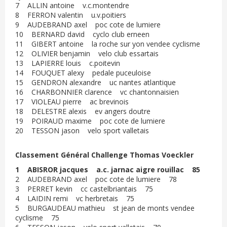
7 ALLIN antoine v.c.montendre
8 FERRON valentin u.v.poitiers
9 AUDEBRAND axel poc cote de lumiere
10 BERNARD david cyclo club erneen
11 GIBERT antoine la roche sur yon vendee cyclisme
12 OLIVIER benjamin velo club essartais
13 LAPIERRE louis c.poitevin
14 FOUQUET alexy pedale puceuloise
15 GENDRON alexandre uc nantes atlantique
16 CHARBONNIER clarence vc chantonnaisien
17 VIOLEAU pierre ac brevinois
18 DELESTRE alexis ev angers doutre
19 POIRAUD maxime poc cote de lumiere
20 TESSON jason velo sport valletais
Classement Général Challenge Thomas Voeckler
1 ABISROR jacques a.c. jarnac aigre rouillac 85
2 AUDEBRAND axel poc cote de lumiere 78
3 PERRET kevin cc castelbriantais 75
4 LAIDIN remi vc herbretais 75
5 BURGAUDEAU mathieu st jean de monts vendee
cyclisme 75