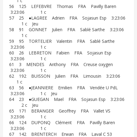
1 c
56 125 LEFEBVRE Thomas FRA Pavilly Baren
3:23:06 1 c
57 25 ●LAGREE Adrien FRA Sojasun Esp 3:23:06
1 c Jeu
58 91 GONNET Julien FRA Sablé Sarthe 3:23:06
1 c
59 95 TORTELIER Valentin FRA Sablé Sarthe
3:23:06 1 c
60 26 LEBRETON Fabien FRA Sojasun Esp
3:23:06 1 c
61 3 MENDES Anthony FRA Creuse oxygen
3:23:06 1 c
62 192 BUISSON Julien FRA Limousin 3:23:06
1 c
63 56 ●JEANNIERE Emilien FRA Vendée U PdL
3:23:06 1 c Jeu
64 23 ●GUEGAN Mael FRA Sojasun Esp 3:23:06
2 c Jeu
65 171 BERANGER Geoffrey FRA Vallet VS
3:23:06 1 c
66 124 DUPONQ Clément FRA Pavilly Baren
3:23:06 1 c
67 142 BRENTERCH Erwan FRA Laval C 53