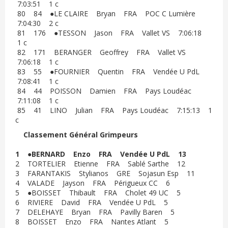
7:03:51 1 c
80 84 ●LE CLAIRE Bryan FRA POC C Lumière
7:04:30 2 c
81 176 ●TESSON Jason FRA Vallet VS 7:06:18
1 c
82 171 BERANGER Geoffrey FRA Vallet VS
7:06:18 1 c
83 55 ●FOURNIER Quentin FRA Vendée U PdL
7:08:41 1 c
84 44 POISSON Damien FRA Pays Loudéac
7:11:08 1 c
85 41 LINO Julian FRA Pays Loudéac 7:15:13 1
c
Classement Général Grimpeurs
1 ●BERNARD Enzo FRA Vendée U PdL 13
2 TORTELIER Etienne FRA Sablé Sarthe 12
3 FARANTAKIS Stylianos GRE Sojasun Esp 11
4 VALADE Jayson FRA Périgueux CC 6
5 ●BOISSET Thibault FRA Cholet 49 UC 5
6 RIVIERE David FRA Vendée U PdL 5
7 DELEHAYE Bryan FRA Pavilly Baren 5
8 BOISSET Enzo FRA Nantes Atlant 5