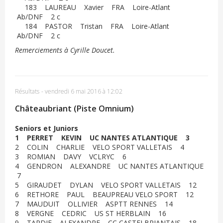
183 LAUREAU Xavier FRA Loire-Atlant
Ab/DNF 2 c
184 PASTOR Tristan FRA Loire-Atlant
Ab/DNF 2 c
Remerciements à Cyrille Doucet.
Résultats
-
vendredi 6 mai 2016 à 12:02
Châteaubriant (Piste Omnium)
Seniors et Juniors
1 PERRET KEVIN UC NANTES ATLANTIQUE 3
2 COLIN CHARLIE VELO SPORT VALLETAIS 4
3 ROMIAN DAVY VCLRYC 6
4 GENDRON ALEXANDRE UC NANTES ATLANTIQUE
7
5 GIRAUDET DYLAN VELO SPORT VALLETAIS 12
6 RETHORE PAUL BEAUPREAU VELO SPORT 12
7 MAUDUIT OLLIVIER ASPTT RENNES 14
8 VERGNE CEDRIC US ST HERBLAIN 16
9 TARDIF ALEXANDRE CC CASTELBRIANTAIS 18