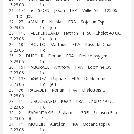
3:23:06 1 c
21 176 ●TESSON Jason FRA Vallet VS 3:23:06
1 c Jeu
22 27 ●MALLE Nicolas FRA Sojasun Esp
3:23:06 1 c Jeu
23 116 ●LEPLINGARD Nathan FRA Cholet 49 UC
3:23:06 1 c Jeu
24 102 BOULO Matthieu FRA Pays de Dinan
3:23:06 1 c
25 2 DUFOUR Florian FRA Creuse oxygen
3:23:06 1 c
26 151 ABGRALL Anthony FRA Locminé OC
3:23:06 1 c
27 133 ●GAREZ Raphaël FRA Dunkerque Lit
3:23:06 1 c Jeu
28 76 RACAULT Ronan FRA Chalettois G
3:23:06 1 1 c
29 113 GROUSSARD Kevin FRA Cholet 49 UC
3:23:06 1 c
30 21 FARANTAKIS Stylianos GRE Sojasun Esp
3:23:06 8 1 c
31 11 MOULIN Aurelien FRA Oceane top16
3:23:06 1 c