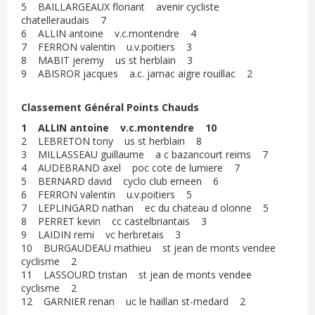
5 BAILLARGEAUX floriant avenir cycliste
chatelleraudais 7
6 ALLIN antoine v.c.montendre 4
7 FERRON valentin u.v.poitiers 3
8 MABIT jeremy us st herblain 3
9 ABISROR jacques a.c. jarnac aigre rouillac 2
Classement Général Points Chauds
1 ALLIN antoine v.c.montendre 10
2 LEBRETON tony us st herblain 8
3 MILLASSEAU guillaume a c bazancourt reims 7
4 AUDEBRAND axel poc cote de lumiere 7
5 BERNARD david cyclo club erneen 6
6 FERRON valentin u.v.poitiers 5
7 LEPLINGARD nathan ec du chateau d olonne 5
8 PERRET kevin cc castelbriantais 3
9 LAIDIN remi vc herbretais 3
10 BURGAUDEAU mathieu st jean de monts vendee
cyclisme 2
11 LASSOURD tristan st jean de monts vendee
cyclisme 2
12 GARNIER renan uc le haillan st-medard 2