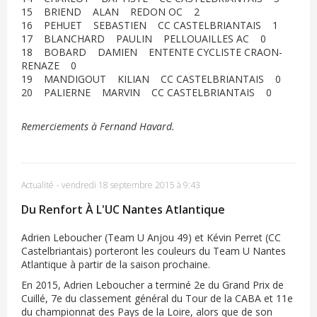
15 BRIEND ALAN REDON OC 2
16 PEHUET SEBASTIEN CC CASTELBRIANTAIS 1
17 BLANCHARD PAULIN PELLOUAILLES AC 0
18 BOBARD DAMIEN ENTENTE CYCLISTE CRAON-
RENAZE 0
19 MANDIGOUT KILIAN CC CASTELBRIANTAIS 0
20 PALIERNE MARVIN CC CASTELBRIANTAIS 0
Remerciements à Fernand Havard.
Actualité
-
vendredi 18 septembre 2015 à 9:43
Du Renfort À L'UC Nantes Atlantique
Adrien Leboucher (Team U Anjou 49) et Kévin Perret (CC
Castelbriantais) porteront les couleurs du Team U Nantes
Atlantique à partir de la saison prochaine.
En 2015, Adrien Leboucher a terminé 2e du Grand Prix de
Cuillé, 7e du classement général du Tour de la CABA et 11e
du championnat des Pays de la Loire, alors que de son