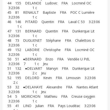
44 155 DELANOE Ludovic FRA Locminé OC
3:23:06 1 c
45 81 RENAULT Baptiste FRA POC C Lumière
3:23:06 1 c
46 146 PITARD Quentin FRA Laval C 53 3:23:06
1 c
47 131 BERNARD Quentin FRA Dunkerque Lit
3:23:06 1 c
48 73 DUGUENET Stéphane FRA Chalettois G
3:23:06 1 c
49 152 LABORIE Christophe FRA Locminé OC
3:23:06 1 c
50 51 ●BERNARD Enzo FRA Vendée U PdL
3:23:06 7 1 c Jeu
51 132 ●DELVART Marvyn FRA Dunkerque Lit
3:23:06 2 c Jeu
52 195 DELORD Kevin FRA Limousin 3:23:06
2 c
53 32 ●DELAHAYE Alexandre FRA Nantes Atlant
3:23:06 1 c Jeu
54 5 MORICHON Mathieu FRA Creuse oxygen
3:23:06 1 c
55 41 LINO Julian FRA Pays Loudéac 3:23:06