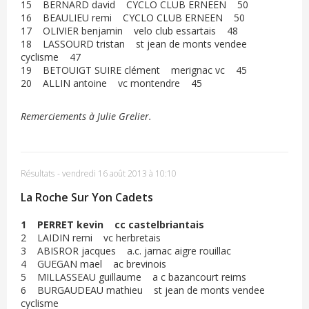
15 BERNARD david CYCLO CLUB ERNEEN 50
16 BEAULIEU remi CYCLO CLUB ERNEEN 50
17 OLIVIER benjamin velo club essartais 48
18 LASSOURD tristan st jean de monts vendee
cyclisme 47
19 BETOUIGT SUIRE clément merignac vc 45
20 ALLIN antoine vc montendre 45
Remerciements à Julie Grelier.
Résultats
-
vendredi 16 août 2013 à 10:10
La Roche Sur Yon Cadets
1 PERRET kevin cc castelbriantais
2 LAIDIN remi vc herbretais
3 ABISROR jacques a.c. jarnac aigre rouillac
4 GUEGAN mael ac brevinois
5 MILLASSEAU guillaume a c bazancourt reims
6 BURGAUDEAU mathieu st jean de monts vendee
cyclisme