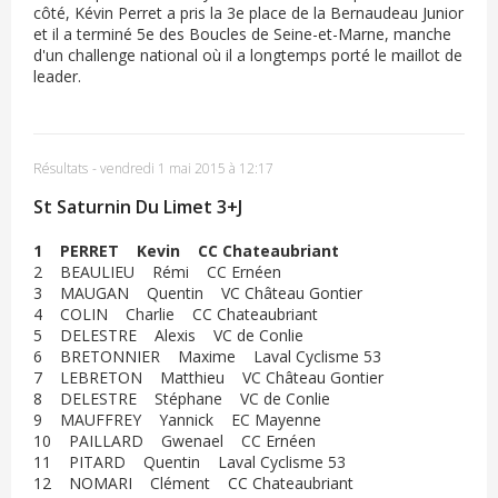
côté, Kévin Perret a pris la 3e place de la Bernaudeau Junior
et il a terminé 5e des Boucles de Seine-et-Marne, manche
d'un challenge national où il a longtemps porté le maillot de
leader.
Résultats
-
vendredi 1 mai 2015 à 12:17
St Saturnin Du Limet 3+J
1 PERRET Kevin CC Chateaubriant
2 BEAULIEU Rémi CC Ernéen
3 MAUGAN Quentin VC Château Gontier
4 COLIN Charlie CC Chateaubriant
5 DELESTRE Alexis VC de Conlie
6 BRETONNIER Maxime Laval Cyclisme 53
7 LEBRETON Matthieu VC Château Gontier
8 DELESTRE Stéphane VC de Conlie
9 MAUFFREY Yannick EC Mayenne
10 PAILLARD Gwenael CC Ernéen
11 PITARD Quentin Laval Cyclisme 53
12 NOMARI Clément CC Chateaubriant