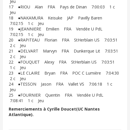
Jeu
17 ●RIOU Alan FRA Pays de Dinan 7:00:03 1 c
Jeu
18 ●NAKAMURA Keisuke JAP Pavilly Baren
7:02:15 1 c Jeu
19 ●JEANNIERE Emilien FRA Vendée U PdL
7:02:15 1 c Jeu
20 ●RAPITEAU Florian FRA StHerblain US 7:03:51
2 c Jeu
21 ●DELVART Marvyn FRA Dunkerque Lit 7:03:51
2 c Jeu
22 ●FOUQUET Alexy FRA StHerblain US 7:03:51
1 c Jeu
23 ●LE CLAIRE Bryan FRA POC C Lumière 7:04:30
2 c Jeu
24 ●TESSON Jason FRA Vallet VS 7:06:18 1 c
Jeu
25 ●FOURNIER Quentin FRA Vendée U PdL
7:08:41 1 c Jeu
Remerciements à Cyrille Doucet(UC Nantes
Atlantique).