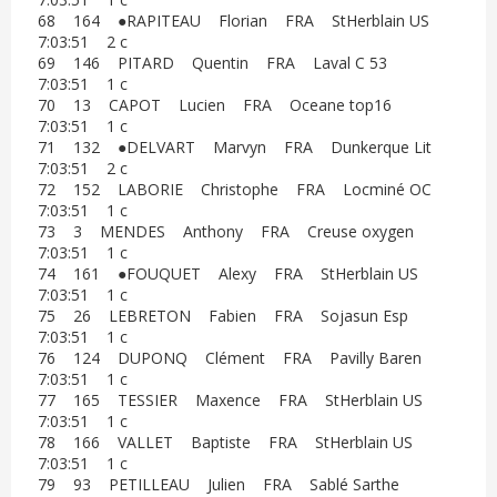
68 164 ●RAPITEAU Florian FRA StHerblain US
7:03:51 2 c
69 146 PITARD Quentin FRA Laval C 53
7:03:51 1 c
70 13 CAPOT Lucien FRA Oceane top16
7:03:51 1 c
71 132 ●DELVART Marvyn FRA Dunkerque Lit
7:03:51 2 c
72 152 LABORIE Christophe FRA Locminé OC
7:03:51 1 c
73 3 MENDES Anthony FRA Creuse oxygen
7:03:51 1 c
74 161 ●FOUQUET Alexy FRA StHerblain US
7:03:51 1 c
75 26 LEBRETON Fabien FRA Sojasun Esp
7:03:51 1 c
76 124 DUPONQ Clément FRA Pavilly Baren
7:03:51 1 c
77 165 TESSIER Maxence FRA StHerblain US
7:03:51 1 c
78 166 VALLET Baptiste FRA StHerblain US
7:03:51 1 c
79 93 PETILLEAU Julien FRA Sablé Sarthe