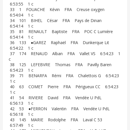
6:53:55 1 c
33 1 FOUACHE Kévin FRA Creuse oxygen
6:54:04 1 c
34 101 BIHEL César FRA Pays de Dinan
6:54:14 1 c
35 81 RENAULT Baptiste FRA POC C Lumière
6:54:14 1 c
36 133 ●GAREZ Raphaël FRA Dunkerque Lit
6:54:22 1 c
37 174 RENAUD Alban FRA Vallet VS 6:54:23 1
c
38 125 LEFEBVRE Thomas FRA Pavilly Baren
6:54:23 1 c
39 71 BENARFA Rémi FRA Chalettois G 6:54:23
1 c
40 63 COMET Pierre FRA Périgueux CC 6:54:23
1 c
41 54 RIVIERE David FRA Vendée U PdL
6:56:13 1 c
42 53 ●FERRON Valentin FRA Vendée U PdL
6:56:18 1 c
43 145 MARIE Rodolphe FRA Laval C 53
6:57:49 1 c