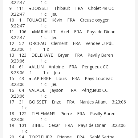
3:22:47 1 c
9 111 ●BOISSET Thibault FRA Cholet 49 UC
3:22:47 1 c Jeu
10 1 FOUACHE Kévin FRA Creuse oxygen
3:22:47 1 c
11 106 ●MARIAULT Axel FRA Pays de Dinan
3:22:47 1 c Jeu
12 52 ORCEAU Clement FRA Vendée U PdL
3:23:06 1 1 c
13 123 DELEHAYE Bryan FRA Pavilly Baren
3:23:06 1 c
14 61 ●ALLIN Antoine FRA Périgueux CC
3:23:06 1 1 c Jeu
15 43 ●LAPIERRE Louis FRA Pays Loudéac
3:23:06 1 c Jeu
16 64 VALADE Jayson FRA Périgueux CC
3:23:06 1 c
17 31 BOISSET Enzo FRA Nantes Atlant 3:23:06
1 c
18 122 TIELEMANS Pierre FRA Pavilly Baren
3:23:06 1 c
19 101 BIHEL César FRA Pays de Dinan 3:23:06
1 c
20 94 TORTELIER Etienne FRA Sablé Sarthe