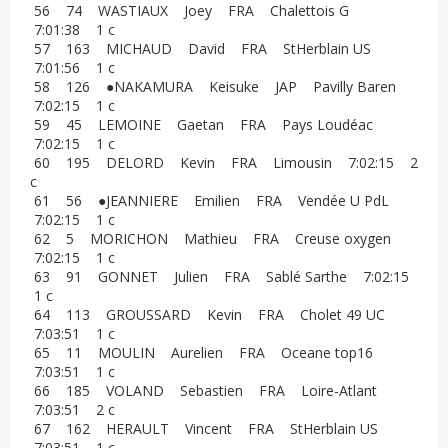
56 74 WASTIAUX Joey FRA Chalettois G
7:01:38 1 c
57 163 MICHAUD David FRA StHerblain US
7:01:56 1 c
58 126 ●NAKAMURA Keisuke JAP Pavilly Baren
7:02:15 1 c
59 45 LEMOINE Gaetan FRA Pays Loudéac
7:02:15 1 c
60 195 DELORD Kevin FRA Limousin 7:02:15 2
c
61 56 ●JEANNIERE Emilien FRA Vendée U PdL
7:02:15 1 c
62 5 MORICHON Mathieu FRA Creuse oxygen
7:02:15 1 c
63 91 GONNET Julien FRA Sablé Sarthe 7:02:15
1 c
64 113 GROUSSARD Kevin FRA Cholet 49 UC
7:03:51 1 c
65 11 MOULIN Aurelien FRA Oceane top16
7:03:51 1 c
66 185 VOLAND Sebastien FRA Loire-Atlant
7:03:51 2 c
67 162 HERAULT Vincent FRA StHerblain US
7:03:51 1 c