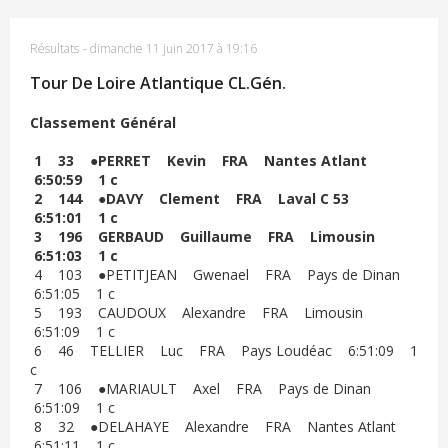
Résultats
-
dimanche 11 juin 2017 à 19:16
Tour De Loire Atlantique CL.Gén.
Classement Général
1 33 ●PERRET Kevin FRA Nantes Atlant
6:50:59 1 c
2 144 ●DAVY Clement FRA Laval C 53
6:51:01 1 c
3 196 GERBAUD Guillaume FRA Limousin
6:51:03 1 c
4 103 ●PETITJEAN Gwenael FRA Pays de Dinan
6:51:05 1 c
5 193 CAUDOUX Alexandre FRA Limousin
6:51:09 1 c
6 46 TELLIER Luc FRA Pays Loudéac 6:51:09 1
c
7 106 ●MARIAULT Axel FRA Pays de Dinan
6:51:09 1 c
8 32 ●DELAHAYE Alexandre FRA Nantes Atlant
6:51:11 1 c