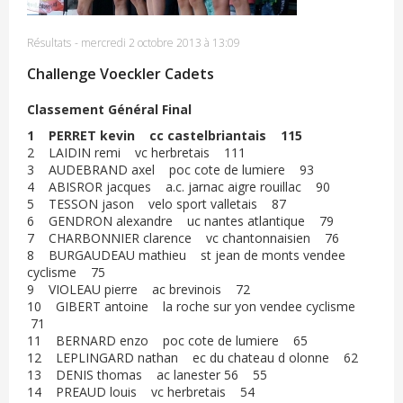
Résultats
-
mercredi 2 octobre 2013 à 13:09
Challenge Voeckler Cadets
Classement Général Final
1 PERRET kevin cc castelbriantais 115
2 LAIDIN remi vc herbretais 111
3 AUDEBRAND axel poc cote de lumiere 93
4 ABISROR jacques a.c. jarnac aigre rouillac 90
5 TESSON jason velo sport valletais 87
6 GENDRON alexandre uc nantes atlantique 79
7 CHARBONNIER clarence vc chantonnaisien 76
8 BURGAUDEAU mathieu st jean de monts vendee
cyclisme 75
9 VIOLEAU pierre ac brevinois 72
10 GIBERT antoine la roche sur yon vendee cyclisme
71
11 BERNARD enzo poc cote de lumiere 65
12 LEPLINGARD nathan ec du chateau d olonne 62
13 DENIS thomas ac lanester 56 55
14 PREAUD louis vc herbretais 54