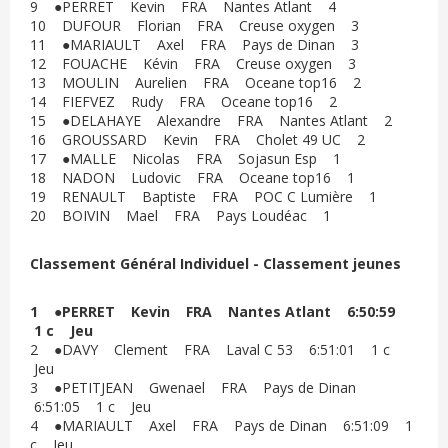
9 ●PERRET Kevin FRA Nantes Atlant 4
10 DUFOUR Florian FRA Creuse oxygen 3
11 ●MARIAULT Axel FRA Pays de Dinan 3
12 FOUACHE Kévin FRA Creuse oxygen 3
13 MOULIN Aurelien FRA Oceane top16 2
14 FIEFVEZ Rudy FRA Oceane top16 2
15 ●DELAHAYE Alexandre FRA Nantes Atlant 2
16 GROUSSARD Kevin FRA Cholet 49 UC 2
17 ●MALLE Nicolas FRA Sojasun Esp 1
18 NADON Ludovic FRA Oceane top16 1
19 RENAULT Baptiste FRA POC C Lumière 1
20 BOIVIN Mael FRA Pays Loudéac 1
Classement Général Individuel - Classement jeunes
1 ●PERRET Kevin FRA Nantes Atlant 6:50:59
1 c Jeu
2 ●DAVY Clement FRA Laval C 53 6:51:01 1 c
Jeu
3 ●PETITJEAN Gwenael FRA Pays de Dinan
6:51:05 1 c Jeu
4 ●MARIAULT Axel FRA Pays de Dinan 6:51:09 1
c Jeu