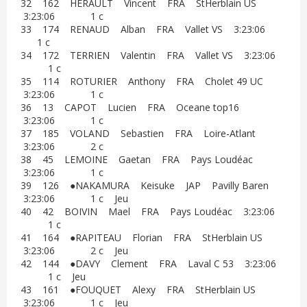
32 162 HERAULT Vincent FRA StHerblain US
3:23:06 1 c
33 174 RENAUD Alban FRA Vallet VS 3:23:06
1 c
34 172 TERRIEN Valentin FRA Vallet VS 3:23:06
1 c
35 114 ROTURIER Anthony FRA Cholet 49 UC
3:23:06 1 c
36 13 CAPOT Lucien FRA Oceane top16
3:23:06 1 c
37 185 VOLAND Sebastien FRA Loire-Atlant
3:23:06 2 c
38 45 LEMOINE Gaetan FRA Pays Loudéac
3:23:06 1 c
39 126 ●NAKAMURA Keisuke JAP Pavilly Baren
3:23:06 1 c Jeu
40 42 BOIVIN Mael FRA Pays Loudéac 3:23:06
1 c
41 164 ●RAPITEAU Florian FRA StHerblain US
3:23:06 2 c Jeu
42 144 ●DAVY Clement FRA Laval C 53 3:23:06
1 c Jeu
43 161 ●FOUQUET Alexy FRA StHerblain US
3:23:06 1 c Jeu