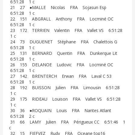
6:51:28 1 c
21 27 ●MALLE Nicolas FRA Sojasun Esp
6:51:28 1 c
22 151 ABGRALL Anthony FRA Locminé OC
6:51:28 1 c
23 172 TERRIEN Valentin FRA Vallet VS 6:51:28
1 c
24 73 DUGUENET Stéphane FRA Chalettois G
6:51:28 1 c
25 131 BERNARD Quentin FRA Dunkerque Lit
6:51:28 1 c
26 155 DELANOE Ludovic FRA Locminé OC
6:51:28 1 c
27 142 BRENTERCH Erwan FRA Laval C 53
6:51:28 1 c
28 192 BUISSON Julien FRA Limousin 6:51:28
1 c
29 175 RIDEAU Louison FRA Vallet VS 6:51:28
1 c
30 36 ●ROQUAIN Louis FRA Nantes Atlant
6:51:28 2 c
31 66 LAMY Julien FRA Périgueux CC 6:51:46 1
c
32 15 FIEFVEZ Rudy FRA Oceane top16