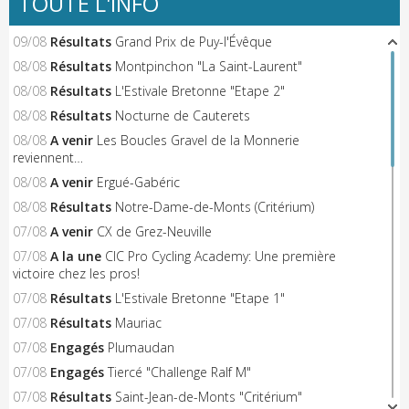
TOUTE L'INFO
09/08
Résultats
Grand Prix de Puy-l'Évêque
08/08
Résultats
Montpinchon "La Saint-Laurent"
08/08
Résultats
L'Estivale Bretonne "Etape 2"
08/08
Résultats
Nocturne de Cauterets
08/08
A venir
Les Boucles Gravel de la Monnerie
reviennent…
08/08
A venir
Ergué-Gabéric
08/08
Résultats
Notre-Dame-de-Monts (Critérium)
07/08
A venir
CX de Grez-Neuville
07/08
A la une
CIC Pro Cycling Academy: Une première
victoire chez les pros!
07/08
Résultats
L'Estivale Bretonne "Etape 1"
07/08
Résultats
Mauriac
07/08
Engagés
Plumaudan
07/08
Engagés
Tiercé "Challenge Ralf M"
07/08
Résultats
Saint-Jean-de-Monts "Critérium"