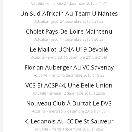
Actualité
-
dimanche 27 décembre 2015 à 11:44
Un Sud-Africain Au Team U Nantes
Actualité
-
jeudi 24 décembre 2015 à 21:53
Cholet Pays-De-Loire Maintenu
Actualité
-
jeudi 17 décembre 2015 à 20:52
Le Maillot UCNA U19 Dévoilé
Actualité
-
mercredi 16 décembre 2015 à 21:49
Florian Auberger Au VC Savenay
Actualité
-
mardi 15 décembre 2015 à 18:33
VCS Et ACSP44, Une Belle Union
Actualité
-
samedi 12 décembre 2015 à 22:08
Nouveau Club À Durtal: Le DVS
Actualité
-
mercredi 9 décembre 2015 à 21:05
K. Ledanois Au CC De St Sauveur
Actualité
-
mardi 8 décembre 2015 à 19:58