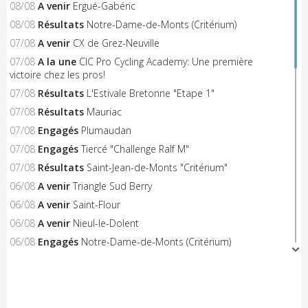
08/08
A venir
Ergué-Gabéric
08/08
Résultats
Notre-Dame-de-Monts (Critérium)
07/08
A venir
CX de Grez-Neuville
07/08
A la une
CIC Pro Cycling Academy: Une première
victoire chez les pros!
07/08
Résultats
L'Estivale Bretonne "Etape 1"
07/08
Résultats
Mauriac
07/08
Engagés
Plumaudan
07/08
Engagés
Tiercé "Challenge Ralf M"
07/08
Résultats
Saint-Jean-de-Monts "Critérium"
06/08
A venir
Triangle Sud Berry
06/08
A venir
Saint-Flour
06/08
A venir
Nieul-le-Dolent
06/08
Engagés
Notre-Dame-de-Monts (Critérium)
06/08
Résultats
Concarneau "Les Filets Bleus"
06/08
Résultats
Combourg "Kritos Romantic"
05/08
Résultats
Civray "La Route d'Or Cycliste du Poitou"