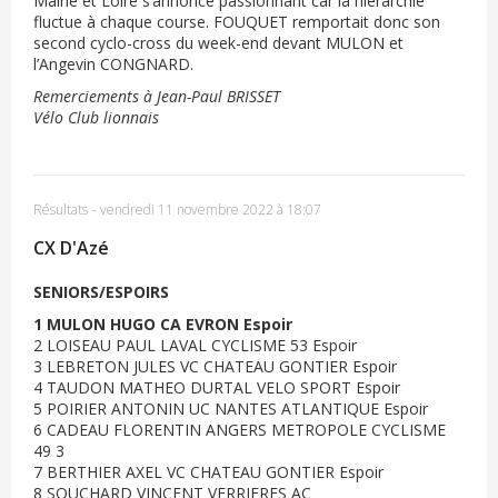
Maine et Loire s’annonce passionnant car la hiérarchie
fluctue à chaque course. FOUQUET remportait donc son
second cyclo-cross du week-end devant MULON et
l’Angevin CONGNARD.
Remerciements à Jean-Paul BRISSET
Vélo Club lionnais
Résultats
-
vendredi 11 novembre 2022 à 18:07
CX D'Azé
SENIORS/ESPOIRS
1 MULON HUGO CA EVRON Espoir
2 LOISEAU PAUL LAVAL CYCLISME 53 Espoir
3 LEBRETON JULES VC CHATEAU GONTIER Espoir
4 TAUDON MATHEO DURTAL VELO SPORT Espoir
5 POIRIER ANTONIN UC NANTES ATLANTIQUE Espoir
6 CADEAU FLORENTIN ANGERS METROPOLE CYCLISME
49 3
7 BERTHIER AXEL VC CHATEAU GONTIER Espoir
8 SOUCHARD VINCENT VERRIERES AC