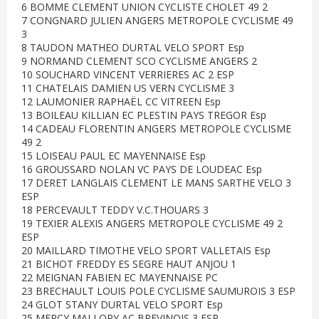
6 BOMME CLEMENT UNION CYCLISTE CHOLET 49 2
7 CONGNARD JULIEN ANGERS METROPOLE CYCLISME 49
3
8 TAUDON MATHEO DURTAL VELO SPORT Esp
9 NORMAND CLEMENT SCO CYCLISME ANGERS 2
10 SOUCHARD VINCENT VERRIERES AC 2 ESP
11 CHATELAIS DAMIEN US VERN CYCLISME 3
12 LAUMONIER RAPHAËL CC VITREEN Esp
13 BOILEAU KILLIAN EC PLESTIN PAYS TREGOR Esp
14 CADEAU FLORENTIN ANGERS METROPOLE CYCLISME
49 2
15 LOISEAU PAUL EC MAYENNAISE Esp
16 GROUSSARD NOLAN VC PAYS DE LOUDEAC Esp
17 DERET LANGLAIS CLEMENT LE MANS SARTHE VELO 3
ESP
18 PERCEVAULT TEDDY V.C.THOUARS 3
19 TEXIER ALEXIS ANGERS METROPOLE CYCLISME 49 2
ESP
20 MAILLARD TIMOTHE VELO SPORT VALLETAIS Esp
21 BICHOT FREDDY ES SEGRE HAUT ANJOU 1
22 MEIGNAN FABIEN EC MAYENNAISE PC
23 BRECHAULT LOUIS POLE CYCLISME SAUMUROIS 3 ESP
24 GLOT STANY DURTAL VELO SPORT Esp
25 MERCY MALLORY AC BREVINOIS 3 ESP