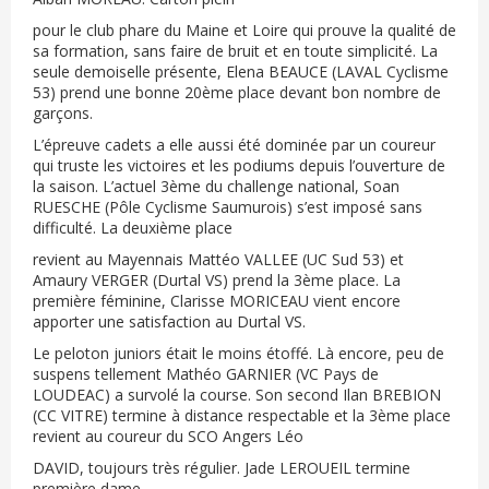
pour le club phare du Maine et Loire qui prouve la qualité de
sa formation, sans faire de bruit et en toute simplicité. La
seule demoiselle présente, Elena BEAUCE (LAVAL Cyclisme
53) prend une bonne 20ème place devant bon nombre de
garçons.
L’épreuve cadets a elle aussi été dominée par un coureur
qui truste les victoires et les podiums depuis l’ouverture de
la saison. L’actuel 3ème du challenge national, Soan
RUESCHE (Pôle Cyclisme Saumurois) s’est imposé sans
difficulté. La deuxième place
revient au Mayennais Mattéo VALLEE (UC Sud 53) et
Amaury VERGER (Durtal VS) prend la 3ème place. La
première féminine, Clarisse MORICEAU vient encore
apporter une satisfaction au Durtal VS.
Le peloton juniors était le moins étoffé. Là encore, peu de
suspens tellement Mathéo GARNIER (VC Pays de
LOUDEAC) a survolé la course. Son second Ilan BREBION
(CC VITRE) termine à distance respectable et la 3ème place
revient au coureur du SCO Angers Léo
DAVID, toujours très régulier. Jade LEROUEIL termine
première dame.