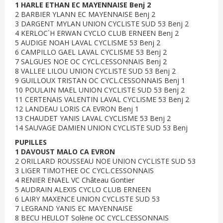
1 HARLE ETHAN EC MAYENNAISE Benj 2
2 BARBIER YLANN EC MAYENNAISE Benj 2
3 DARGENT MYLAN UNION CYCLISTE SUD 53 Benj 2
4 KERLOC`H ERWAN CYCLO CLUB ERNEEN Benj 2
5 AUDIGE NOAH LAVAL CYCLISME 53 Benj 2
6 CAMPILLO GAEL LAVAL CYCLISME 53 Benj 2
7 SALGUES NOE OC CYCL.CESSONNAIS Benj 2
8 VALLEE LILOU UNION CYCLISTE SUD 53 Benj 2
9 GUILLOUX TRISTAN OC CYCL.CESSONNAIS Benj 1
10 POULAIN MAEL UNION CYCLISTE SUD 53 Benj 2
11 CERTENAIS VALENTIN LAVAL CYCLISME 53 Benj 2
12 LANDEAU LORIS CA EVRON Benj 1
13 CHAUDET YANIS LAVAL CYCLISME 53 Benj 2
14 SAUVAGE DAMIEN UNION CYCLISTE SUD 53 Benj
PUPILLES
1 DAVOUST MALO CA EVRON
2 ORILLARD ROUSSEAU NOE UNION CYCLISTE SUD 53
3 LIGER TIMOTHEE OC CYCL.CESSONNAIS
4 RENIER ENAEL VC Château Gontier
5 AUDRAIN ALEXIS CYCLO CLUB ERNEEN
6 LAIRY MAXENCE UNION CYCLISTE SUD 53
7 LEGRAND YANIS EC MAYENNAISE
8 BECU HEULOT Solène OC CYCL.CESSONNAIS