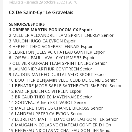
Résultats
-
samedi 29 octobre 2022 à 20:40
CX De Saint-Cyr Le Gravelais
SENIORS/ESPOIRS
1 ORRIERE MARTIN PODIOCOM CX Espoir
2 MELLIER ALEXANDRE TEAM SPRINT ENERGY Senior
3 MULON HUGO CA EVRON Espoir
4 HEBERT THEO VC SEBASTIENNAIS Espoir
5 LEBRETON JULES VC CHATEAU GONTIER Espoir
6 LOISEAU PAUL LAVAL CYCLISME 53 Espoir
7 OLLIVIER GURVAN TEAM SPRINT ENERGY Senior
8 LAUMONIER ARTHUR CC VITREEN Senior
9 TAUDON MATHEO DURTAL VELO SPORT Espoir
10 BOUTTIER BENJAMIN VELO CLUB DE CONLIE Senior
11 BENATRE JACOB SABLE SARTHE CYCLISME PDL Senior
12 RADIER JULIEN CC VITREEN Espoir
13 BRICAUD THEO EC MAYENNAISE Senior
14 GODIVEAU Adrien ES LIVAROT Senior
15 MALHERE TONY US CHANGE BICROSS Senior
16 LANDEAU PETER CA EVRON Senior
17 LEBRETON MATTHIEU VC CHATEAU GONTIER Senior
18 MAUGAN NICOLAS VC CHATEAU GONTIER D1 Op
19 HERIVEAU NICOLAS VC CHATEAU GONTIER Senior