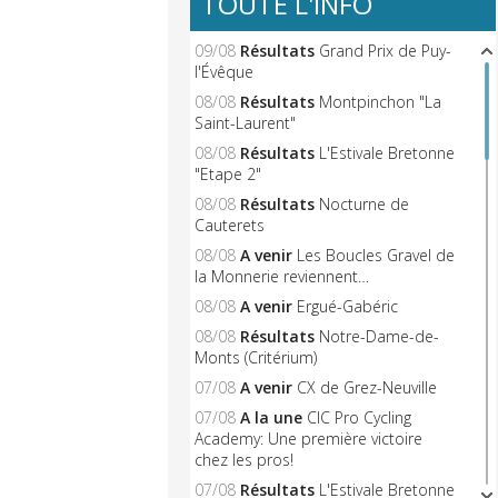
TOUTE L'INFO
09/08
Résultats
Grand Prix de Puy-
l'Évêque
08/08
Résultats
Montpinchon "La
Saint-Laurent"
08/08
Résultats
L'Estivale Bretonne
"Etape 2"
08/08
Résultats
Nocturne de
Cauterets
08/08
A venir
Les Boucles Gravel de
la Monnerie reviennent…
08/08
A venir
Ergué-Gabéric
08/08
Résultats
Notre-Dame-de-
Monts (Critérium)
07/08
A venir
CX de Grez-Neuville
07/08
A la une
CIC Pro Cycling
Academy: Une première victoire
chez les pros!
07/08
Résultats
L'Estivale Bretonne