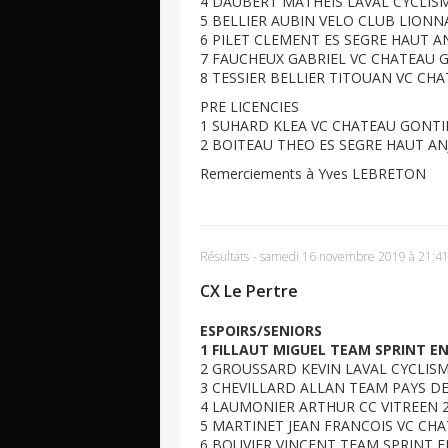
4 DAUBERT MATHEIS LAVAL CYCLISM
5 BELLIER AUBIN VELO CLUB LIONN
6 PILET CLEMENT ES SEGRE HAUT A
7 FAUCHEUX GABRIEL VC CHATEAU 
8 TESSIER BELLIER TITOUAN VC CH
PRE LICENCIES
1 SUHARD KLEA VC CHATEAU GONTI
2 BOITEAU THEO ES SEGRE HAUT A
Remerciements à Yves LEBRETON
Résultats
-
samedi 16 novembre 2019 à 21:4
CX Le Pertre
ESPOIRS/SENIORS
1 FILLAUT MIGUEL TEAM SPRINT EN
2 GROUSSARD KEVIN LAVAL CYCLISME
3 CHEVILLARD ALLAN TEAM PAYS DE D
4 LAUMONIER ARTHUR CC VITREEN 2è
5 MARTINET JEAN FRANCOIS VC CHA
6 BOUVIER VINCENT TEAM SPRINT E