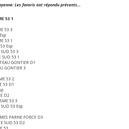
enne: Les favoris ont répondu présents...
E 53 1
E 53 3
Esp
E 53 1
53 Esp
 SUD 53 3
 SUD 53 1
ATEAU GONTIER D1
U GONTIER 3
ME 53 2
E 53 D1
sp
E D2
SME 53 3
 SUD 53 Esp
MES PARNE FORCE D3
E SUD 53 D2
E 53