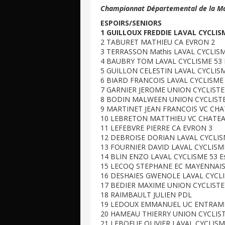
Championnat Départemental de la May
ESPOIRS/SENIORS
1 GUILLOUX FREDDIE LAVAL CYCLISM
2 TABURET MATHIEU CA EVRON 2
3 TERRASSON Mathis LAVAL CYCLISM
4 BAUBRY TOM LAVAL CYCLISME 53 
5 GUILLON CELESTIN LAVAL CYCLISM
6 BIARD FRANCOIS LAVAL CYCLISME 
7 GARNIER JEROME UNION CYCLISTE
8 BODIN MALWEEN UNION CYCLISTE
9 MARTINET JEAN FRANCOIS VC CH
10 LEBRETON MATTHIEU VC CHATEA
11 LEFEBVRE PIERRE CA EVRON 3
12 DEBROISE DORIAN LAVAL CYCLIS
13 FOURNIER DAVID LAVAL CYCLISM
14 BLIN ENZO LAVAL CYCLISME 53 E
15 LECOQ STEPHANE EC MAYENNAIS
16 DESHAIES GWENOLE LAVAL CYCLI
17 BEDIER MAXIME UNION CYCLISTE
18 RAIMBAULT JULIEN PDL
19 LEDOUX EMMANUEL UC ENTRAM
20 HAMEAU THIERRY UNION CYCLIST
21 LEBOEUF OLIVIER LAVAL CYCLISM