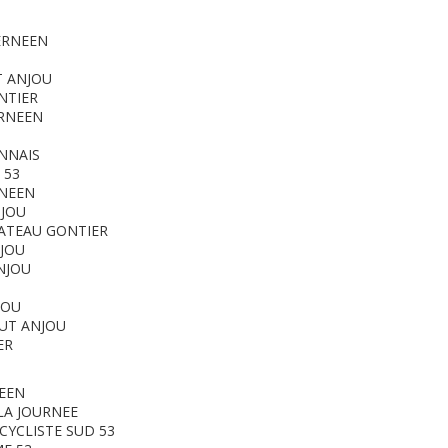
ERNEEN
T ANJOU
NTIER
ERNEEN
ONNAIS
 53
RNEEN
NJOU
HATEAU GONTIER
NJOU
NJOU
JOU
UT ANJOU
ER
NEEN
LA JOURNEE
CYCLISTE SUD 53