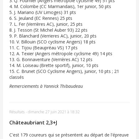
3. Q. Fournier (Angers métropole cyclisme 49) 51 pts
4. M. Colombe (CC Marmandais), 1er junior, 50 pts
5. J. Mariano (UV Limoges) 31 pts
6. S. Jeuland (EC Rennes) 25 pts
7. L. Fer (Verrières AC), junior, 25 pts
8. J. Tesson (St Michel Auber 93) 22 pts
9. P. Blanchard (Verrieres AC), junior, 20 pts
10. V. Billouin (SCO cyclisme Angers) 18 pts
11. C. Tijou (Beaupréau VS) 17 pts
12. A. Texier (Angers métropole cyclisme 49) 14 pts
13. G. Bonnaventure (Verrières AC) 12 pts
14. M. Loiseau (Brette sportif), junior, 10 pts
15. C. Brunet (SCO Cyclisme Angers), junior, 10 pts ; 21
classés
Remerciements à Yannick Thibaudeau
Résultats
-
dimanche 27 juin 2021 à 18:32
Châteaubriant 2,3+J
C'est 179 coureurs qui se présentent au départ de l'épreuve