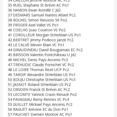
34 CAILLON Jerome Montoir AC Pc3
35 RUEL Stephane St Brévin AC Po1
36 HAMON Ewan Romillé C Jd2
37 DESMARS Samuel Nantes Atlant Pc2
38 ROUXEL Simon Rieuxois 56 Po2
39 FROGER Axel Vallet VS Po1
40 COELHO Joao Couëron VS Po2
41 COROLLEUR Morgan StHerblain US Po1
42 BERTRET Jimmy Podioco Janzé Pc2
43 LE CALVE Meven Blain VC Po1
44 GIRAUDINEAU David Bouguenais EC Pc2
45 BRISSON Valentin Pontchâteau U Jd2
46 MICHEL Denis Pays Ancenis Pc3
47 TREHUDIC Claude Pornichet VC Pc2
48 LE LOIRE Thomas Rezé UCP Pc2
49 TARDIF Alexandre StHerblain US Po1
50 BOUJU Christophe StHerblain US Pc3
51 JASNOT Roland StHerblain US Pc2
52 ORVOEN Franck St Brévin AC Pc2
53 LECOMTE Yannick Craon Renazé Po2
54 PAVAGEAU Remy Rennes VC Pc4
55 GUILLET Mickael Pays Ancenis Pc2
56 RAGUET Antoine EC du Don Po1
57 FAUCHET Damien Montoir AC Po1