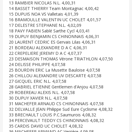
13 RAMBIER NICOLAS N.L. 4,00,31
14 BASSET THIERRY Team Montagnac 4,00,42
15 DUPUIS NOA VS Valletais 4,01,39
16 BRAMOULLE VALENTIN UC CHOLET 4,01,57
17 DELESTRE STEPHANE N.L. 4,02,09
18 PAVY FABIEN Sablé Sarthe Cycl 4,03,41
19 DUPUY BENJAMIN CS CHINONNAIS 4,06,31
20 LAURENT CEDRIC ES Gervais Lilas 4,06,31
21 BORDEAU ALEXANDRE D A C 4,06,31
22 CREPELIERE JEREMY D A C 4,07,37
23 DESMAISON THOMAS Vérone TRIATHLON 4,07,50
24 DELISSE PHILIPPE 4,07,58
25 BOURDIN ERIC La Musette Bauloise 4,07,58
26 CHILLOU ALEXANDRE UV DESCARTE 4,07,58
27 GICQUEL ERIC N.L. 4,07,58
28 GABRIEL ETIENNE Gentlemen d'Anjou 4,07,58
29 ROBEREAU ALEXIS N.L. 4,07,58
30 DUPUY XAVIER N.L. 4,07,58
31 MACHEFER ARNAUD CS CHINONNAIS 4,07,58
32 DELVALLE JEAN Philippe Sud Eure Cyclisme 4,08,32
33 BRECHAULT LOUIS P.C.Saumurois 4,08,32
34 PERCEVAULT TEDDY CS CHINONNAIS 4,08,32
35 CARDIS DAVID UC CHOLET 4,08,32
36 MACHEFER ARMAND AC Verrière 4,09,08