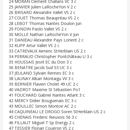
24 MORAN Clement Challans VC 3 c
25 JANVIER Julien LaRocheYon V 2 c
26 BRISARD Alexandre Vallet VS 2 c
27 COUET Thomas Beaupréau VS 2 c
28 LEBOT Thomas Nantes Doulon Jun
29 FONDIN Paolo Vallet VS 2 c
30 MOLLE Nathan LaRocheYon V Jun
31 DANIEAU Alexandre Pays Lorient 2 c
32 KUPP Artur Vallet VS 2 c
33 CATREVAUX Aimeric StHerblain US 2 c
34 PERRAUD Christopher Pontchâteau U 3 c
35 HOUSSAIS Jesril EC du Don 3 c
36 BENATRE Jacob Sud 53 UC 3 c
37 JEULAND Sylvain Rennes EC 3 c
38 LAUNAY Alban Montaigu VV 3 c
39 BERNIER Flavien Cholet 49 UC 2 c
40 VADROT Maxime St Sébastien Po1
41 FOUCHARD Gabriel Nantes Atlant 3 c
42 MERCY Didier Bouguenais EC 3 c
43 MOULLEC Simon Montoir AC 2 c
44 CAQUINEAU LE DROGO Soren StHerblain US 2 c
45 CHENAIS Frederic Rieuxois 56 3 c
46 FILLAUT Miguel T Sp Energy 2 c
47 TESSIER Florian Couëron VS 2 c