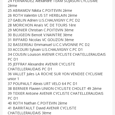
24 FERNANDEZ Alexandre TEAM SOJASUN CYCLISME
2ème
25 ABRAMOV Nikita C.POITEVIN 2ème
26 ROTH Valentin US ST HERBLAIN 2ème
27 GABLIN Adrien U.S.CHAUVIGNY C.PC D2
28 MORICHON Anaïs VC DE TOURS 1ère
29 MONIER Christian C.POITEVIN 3ème
30 BLUGEON Benoit V.NAINTRE 3ème
31 RIFFARD Nicolas VC GOUZON 3ème
32 BASSEREAU Emmanuel U.C.C.VIVONNE PC D2
33 ACCOURI Sylvain U.S.CHAUVIGNY C.PC D1
34 COUSIN Louison AVENIR CYCLISTE CHATELLERAUDAIS
PC D1
35 JEFFRAY Alexandre AVENIR CYCLISTE
CHATELLERAUDAIS PC D1
36 VALLET Jules LA ROCHE SUR YON VENDEE CYCLISME
unior 1
37 POUPAULT Alexis URT VELO 64 PC D1
38 BERNIER Flavien UNION CYCLISTE CHOLET 49 2ème
39 TEXIER Antoine AVENIR CYCLISTE CHATELLERAUDAIS
PC D1
40 ROTH Nathan C.POITEVIN 2ème
41 BARRITAULT David AVENIR CYCLISTE
CHATELLERAUDAIS 3ème