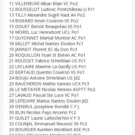
11 VILLENEUVE Alban Blain VC Po2
12 ROUSSELOT Ludovic Pontchâteau U Pc1
13 TILLY Alexandre Segré Haut An Po2
14 BIGEARD Kevin Couëron VS Po2
15 DOUET Benoit Beaupréau VS Po1
16 MOREL Luc Hennebont UCL Po1
17 GUYONNET Martial Montoir AC Po1
18 MILLET Michel Nantes Doulon Pc1
19 JANNOT Florent EC du Don Pc3
20 ROQUILLON Yoan St Brévin AC Po1
21 ROUSSET Fabrice StHerblain US Pc1
22 LECLAIRE Maxime La Gacilly US Po1
23 BERTAUD Quentin Couëron VS Po1
24 BOUJU Antoine StHerblain US Jd2
25 BAUCHERON Mathis Vannes UCK Pc3
26 LE METAYER Nicolas Rennes ASPTT Po2
27 LAVAUD Pascal Ste Luce VC Po1
28 LEFEUVRE Marius Nantes Doulon Jd2
29 DENIEUL Josephine Romillé C F J
30 BLIN Nicolas Pays Ancenis Pc2
31 GUILET Laurie LaRocheYon V F 3
32 COURJAL Emmanuel Rieuxois 56 Pc2
33 BOURSIER Aurelien Montbert ASE Pc3