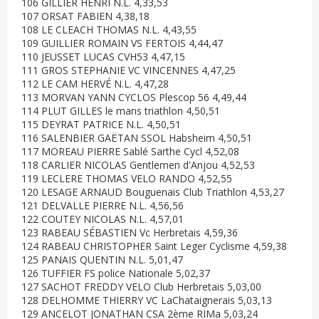
106 GILLIER HENRI N.L. 4,33,53
107 ORSAT FABIEN 4,38,18
108 LE CLEACH THOMAS N.L. 4,43,55
109 GUILLIER ROMAIN VS FERTOIS 4,44,47
110 JEUSSET LUCAS CVH53 4,47,15
111 GROS STEPHANIE VC VINCENNES 4,47,25
112 LE CAM HERVÉ N.L. 4,47,28
113 MORVAN YANN CYCLOS Plescop 56 4,49,44
114 PLUT GILLES le mans triathlon 4,50,51
115 DEYRAT PATRICE N.L. 4,50,51
116 SALENBIER GAËTAN SSOL Habsheim 4,50,51
117 MOREAU PIERRE Sablé Sarthe Cycl 4,52,08
118 CARLIER NICOLAS Gentlemen d'Anjou 4,52,53
119 LECLERE THOMAS VELO RANDO 4,52,55
120 LESAGE ARNAUD Bouguenais Club Triathlon 4,53,27
121 DELVALLE PIERRE N.L. 4,56,56
122 COUTEY NICOLAS N.L. 4,57,01
123 RABEAU SÉBASTIEN Vc Herbretais 4,59,36
124 RABEAU CHRISTOPHER Saint Leger Cyclisme 4,59,38
125 PANAIS QUENTIN N.L. 5,01,47
126 TUFFIER FS police Nationale 5,02,37
127 SACHOT FREDDY VELO Club Herbretais 5,03,00
128 DELHOMME THIERRY VC LaChataignerais 5,03,13
129 ANCELOT JONATHAN CSA 2ème RIMa 5,03,24