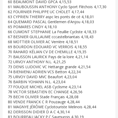
60 BEAUMONT DAVID GPCA 4,15,53
61 MAUBOUSSIN ANTHONY Cyclo Sport Fléchois 4,17,30
62 FOURNIER PHILIPPE UC CHOLET 4,17,44
63 CYPRIEN THIERRY aspc les ponts de cé 4,18,01
64 QUEMARD PASCAL Gentlemen d'Anjou 4,18,03
65 POMARES CINDY 4,18,10
66 CUMONT STEPHANIE La Feuillie Cycliste 4,18,33
67 BESNIER GUILLAUME cccastelbriantais 4,18,43
68 MOTTIER OLIVIER AC Verrière 4,18,51
69 BOURDON EDOUARD VC VERROIS 4,18,55
70 RAHARD KÉLIAN CV DE CHEMILLE 4,19,35
71 BAUSSON LAURICK Pays de la loire 4,21,14
72 URVOY ANTHONY N.L. 4,21,25
73 DENIS LUDOVIC VC Hettange grande 4,21,54
74 BIENVENU ADRIEN VCS Betton 4,22,34
75 URVOY DAVID MVC Beaufort 4,23,04
76 BARBIN YOHANN N.L. 4,23,04
77 FOUQUE MICHEL ASB Cyclisme 4,23,14
78 VICTOR SEBASTIEN EC CHANGE 4,26,56
79 BECHI OLIVIER Stade Français 4,28,08
80 VENDE FRANCK C R Pouzauge 4,28,44
81 MAGNYE JÉRÔME Cyclotouriste Melinois 4,28,44
82 DERISSON DIDIER D A C 4,30,14
83 BOURREAU JACKY P.C.Saumurois 4,30,19