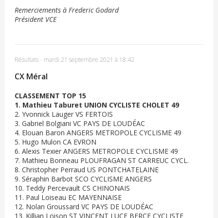
Remerciements à Frederic Godard
Président VCE
Résultats
-
mardi 21 septembre 2021 à 18:42
CX Méral
CLASSEMENT TOP 15
1. Mathieu Taburet UNION CYCLISTE CHOLET 49
2. Yvonnick Lauger VS FERTOIS
3. Gabriel Bolgiani VC PAYS DE LOUDÉAC
4. Elouan Baron ANGERS METROPOLE CYCLISME 49
5. Hugo Mulon CA EVRON
6. Alexis Texier ANGERS METROPOLE CYCLISME 49
7. Mathieu Bonneau PLOUFRAGAN ST CARREUC CYCL.
8. Christopher Perraud US PONTCHATELAINE
9. Séraphin Barbot SCO CYCLISME ANGERS
10. Teddy Percevault CS CHINONAIS
11. Paul Loiseau EC MAYENNAISE
12. Nolan Groussard VC PAYS DE LOUDÉAC
13. Killian Loison ST VINCENT LUCE BERCE CYCLISTE