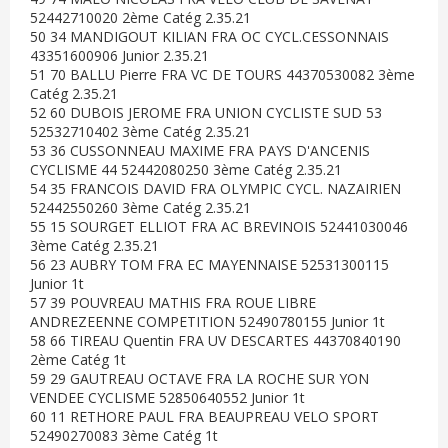
52442710020 2ème Catég 2.35.21
50 34 MANDIGOUT KILIAN FRA OC CYCL.CESSONNAIS
43351600906 Junior 2.35.21
51 70 BALLU Pierre FRA VC DE TOURS 44370530082 3ème
Catég 2.35.21
52 60 DUBOIS JEROME FRA UNION CYCLISTE SUD 53
52532710402 3ème Catég 2.35.21
53 36 CUSSONNEAU MAXIME FRA PAYS D'ANCENIS
CYCLISME 44 52442080250 3ème Catég 2.35.21
54 35 FRANCOIS DAVID FRA OLYMPIC CYCL. NAZAIRIEN
52442550260 3ème Catég 2.35.21
55 15 SOURGET ELLIOT FRA AC BREVINOIS 52441030046
3ème Catég 2.35.21
56 23 AUBRY TOM FRA EC MAYENNAISE 52531300115
Junior 1t
57 39 POUVREAU MATHIS FRA ROUE LIBRE
ANDREZEENNE COMPETITION 52490780155 Junior 1t
58 66 TIREAU Quentin FRA UV DESCARTES 44370840190
2ème Catég 1t
59 29 GAUTREAU OCTAVE FRA LA ROCHE SUR YON
VENDEE CYCLISME 52850640552 Junior 1t
60 11 RETHORE PAUL FRA BEAUPREAU VELO SPORT
52490270083 3ème Catég 1t