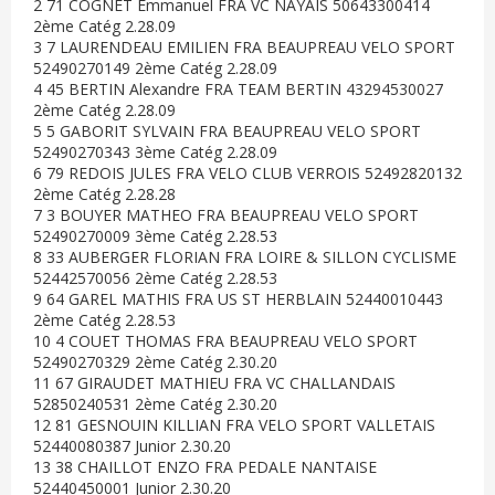
2 71 COGNET Emmanuel FRA VC NAYAIS 50643300414
2ème Catég 2.28.09
3 7 LAURENDEAU EMILIEN FRA BEAUPREAU VELO SPORT
52490270149 2ème Catég 2.28.09
4 45 BERTIN Alexandre FRA TEAM BERTIN 43294530027
2ème Catég 2.28.09
5 5 GABORIT SYLVAIN FRA BEAUPREAU VELO SPORT
52490270343 3ème Catég 2.28.09
6 79 REDOIS JULES FRA VELO CLUB VERROIS 52492820132
2ème Catég 2.28.28
7 3 BOUYER MATHEO FRA BEAUPREAU VELO SPORT
52490270009 3ème Catég 2.28.53
8 33 AUBERGER FLORIAN FRA LOIRE & SILLON CYCLISME
52442570056 2ème Catég 2.28.53
9 64 GAREL MATHIS FRA US ST HERBLAIN 52440010443
2ème Catég 2.28.53
10 4 COUET THOMAS FRA BEAUPREAU VELO SPORT
52490270329 2ème Catég 2.30.20
11 67 GIRAUDET MATHIEU FRA VC CHALLANDAIS
52850240531 2ème Catég 2.30.20
12 81 GESNOUIN KILLIAN FRA VELO SPORT VALLETAIS
52440080387 Junior 2.30.20
13 38 CHAILLOT ENZO FRA PEDALE NANTAISE
52440450001 Junior 2.30.20