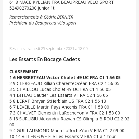
61 8 MACE KYLLIAN FRA BEAUPREAU VELO SPORT
52490270200 Junior 1t
Remerciements à Cédric BERNIER
Président du Beaupreau vélo sport
Résultats
-
samedi 25 septembre 2021 à 18:00
Les Essarts En Bocage Cadets
CLASSEMENT
1 6 HERBRETEAU Victor Cholet 49 UC FRA C1 1 56 05
2 9 CLERGEAUD Killian CharenteOcéan FRA C2 1 56 05
3 5 CHAILLOU Lucas Cholet 49 UC FRA C1 1 56 05
4 1 BITEAU Gautier Les Essarts V FRA C2 1 56 05
5 8 LERAT Brayan StHerblain US FRA C2 1 56 13
6 7 LEVEILLE Martin Pays Ancenis FRA C1 1 58 00
7 3 CHAUVET Clementin LaRocheYon V FRA C2 1 58 00
8 13 SURUGIU Alexandru Razvan CS Olimpia B ROU C2 2 02
00
9 4 GUILLAUMOND Marin LaRocheYon V FRA C1 2 09 00
10 14 VILLENEUVE Elie Les Essarts V FRA C1 à 1 tour