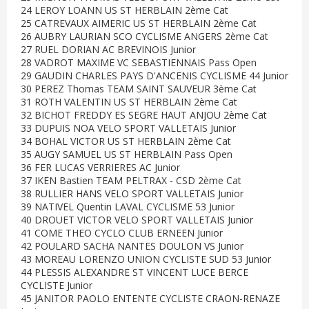
24 LEROY LOANN US ST HERBLAIN 2ème Cat
25 CATREVAUX AIMERIC US ST HERBLAIN 2ème Cat
26 AUBRY LAURIAN SCO CYCLISME ANGERS 2ème Cat
27 RUEL DORIAN AC BREVINOIS Junior
28 VADROT MAXIME VC SEBASTIENNAIS Pass Open
29 GAUDIN CHARLES PAYS D'ANCENIS CYCLISME 44 Junior
30 PEREZ Thomas TEAM SAINT SAUVEUR 3ème Cat
31 ROTH VALENTIN US ST HERBLAIN 2ème Cat
32 BICHOT FREDDY ES SEGRE HAUT ANJOU 2ème Cat
33 DUPUIS NOA VELO SPORT VALLETAIS Junior
34 BOHAL VICTOR US ST HERBLAIN 2ème Cat
35 AUGY SAMUEL US ST HERBLAIN Pass Open
36 FER LUCAS VERRIERES AC Junior
37 IKEN Bastien TEAM PELTRAX - CSD 2ème Cat
38 RULLIER HANS VELO SPORT VALLETAIS Junior
39 NATIVEL Quentin LAVAL CYCLISME 53 Junior
40 DROUET VICTOR VELO SPORT VALLETAIS Junior
41 COME THEO CYCLO CLUB ERNEEN Junior
42 POULARD SACHA NANTES DOULON VS Junior
43 MOREAU LORENZO UNION CYCLISTE SUD 53 Junior
44 PLESSIS ALEXANDRE ST VINCENT LUCE BERCE
CYCLISTE Junior
45 JANITOR PAOLO ENTENTE CYCLISTE CRAON-RENAZE