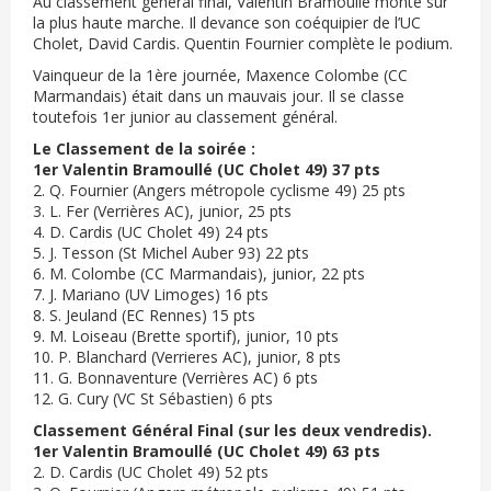
Au classement général final, Valentin Bramoullé monte sur
la plus haute marche. Il devance son coéquipier de l’UC
Cholet, David Cardis. Quentin Fournier complète le podium.
Vainqueur de la 1ère journée, Maxence Colombe (CC
Marmandais) était dans un mauvais jour. Il se classe
toutefois 1er junior au classement général.
Le Classement de la soirée :
1er Valentin Bramoullé (UC Cholet 49) 37 pts
2. Q. Fournier (Angers métropole cyclisme 49) 25 pts
3. L. Fer (Verrières AC), junior, 25 pts
4. D. Cardis (UC Cholet 49) 24 pts
5. J. Tesson (St Michel Auber 93) 22 pts
6. M. Colombe (CC Marmandais), junior, 22 pts
7. J. Mariano (UV Limoges) 16 pts
8. S. Jeuland (EC Rennes) 15 pts
9. M. Loiseau (Brette sportif), junior, 10 pts
10. P. Blanchard (Verrieres AC), junior, 8 pts
11. G. Bonnaventure (Verrières AC) 6 pts
12. G. Cury (VC St Sébastien) 6 pts
Classement Général Final (sur les deux vendredis).
1er Valentin Bramoullé (UC Cholet 49) 63 pts
2. D. Cardis (UC Cholet 49) 52 pts