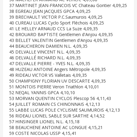
37 MARTINET JEAN-FRANCOIS VC Chateau Gontier 4,09,25
38 EGREAU JEAN JACQUES GPCA 4,09,25
39 BRECHAULT VICTOR P.C.Saumurois 4,09,25
40 CUREAU LUCAS Cyclo Sport Fléchois 4,09,25
41 LE HELLEY ARNAUD CCS La Suze 4,09,35
42 BROUARD BAPTISTE Gentlemen d'Anjou 4,09,35
43 BELLET VALENTIN Gentlemen d'Anjou 4,09,35
44 BEAUCHERON DAMIEN N.L. 4,09,35
45 DELVALLE VINCENT N.L. 4,09,35
46 DELVALLÉ RICHARD N.L. 4,09,35
47 DELVALLE PIERRE - YVES N.L. 4,09,35
48 HUZEAU ANTOINE Angers Métropole 4,09,35
49 RIDEAU VICTOR VS Valletais 4,09,35
50 CHAMPIGNY FLORIAN UV DESCARTE 4,09,35
51 MONTOIS PIERRE Veron Triathlon 4,10,01
52 NEQAL YANNIS GPCA 4,10,10
53 MORVAN QUENTIN CYCLOS Plescop 56 4,11,43
54 JUILLET ROMAIN CS CHINONNAIS 4,12,13
55 LABBE LUCAS POLE CYCLISME SAUMUROIS 4,12,13
56 RIDEAU LIONEL SABLE SUR SARTHE 4,14,52
57 HINSINGER LIONEL N.L. 4,15,18
58 BEAUCHENE ANTOINE AC LONGUE 4,15,21
59 COSTE NICOLAS USSP 4,15,41