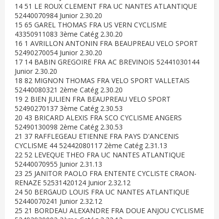
14 51 LE ROUX CLEMENT FRA UC NANTES ATLANTIQUE
52440070984 Junior 2.30.20
15 65 GAREL THOMAS FRA US VERN CYCLISME
43350911083 3ème Catég 2.30.20
16 1 AVRILLON ANTONIN FRA BEAUPREAU VELO SPORT
52490270054 Junior 2.30.20
17 14 BABIN GREGOIRE FRA AC BREVINOIS 52441030144
Junior 2.30.20
18 82 MIGNON THOMAS FRA VELO SPORT VALLETAIS
52440080321 2ème Catég 2.30.20
19 2 BIEN JULIEN FRA BEAUPREAU VELO SPORT
52490270137 3ème Catég 2.30.53
20 43 BRICARD ALEXIS FRA SCO CYCLISME ANGERS
52490130098 2ème Catég 2.30.53
21 37 RAFFLEGEAU ETIENNE FRA PAYS D'ANCENIS
CYCLISME 44 52442080117 2ème Catég 2.31.13
22 52 LEVEQUE THEO FRA UC NANTES ATLANTIQUE
52440070955 Junior 2.31.13
23 25 JANITOR PAOLO FRA ENTENTE CYCLISTE CRAON-
RENAZE 52531420124 Junior 2.32.12
24 50 BERGAUD LOUIS FRA UC NANTES ATLANTIQUE
52440070241 Junior 2.32.12
25 21 BORDEAU ALEXANDRE FRA DOUE ANJOU CYCLISME