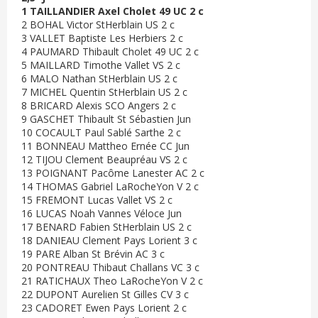
1 TAILLANDIER Axel Cholet 49 UC 2 c
2 BOHAL Victor StHerblain US 2 c
3 VALLET Baptiste Les Herbiers 2 c
4 PAUMARD Thibault Cholet 49 UC 2 c
5 MAILLARD Timothe Vallet VS 2 c
6 MALO Nathan StHerblain US 2 c
7 MICHEL Quentin StHerblain US 2 c
8 BRICARD Alexis SCO Angers 2 c
9 GASCHET Thibault St Sébastien Jun
10 COCAULT Paul Sablé Sarthe 2 c
11 BONNEAU Mattheo Ernée CC Jun
12 TIJOU Clement Beaupréau VS 2 c
13 POIGNANT Pacôme Lanester AC 2 c
14 THOMAS Gabriel LaRocheYon V 2 c
15 FREMONT Lucas Vallet VS 2 c
16 LUCAS Noah Vannes Véloce Jun
17 BENARD Fabien StHerblain US 2 c
18 DANIEAU Clement Pays Lorient 3 c
19 PARE Alban St Brévin AC 3 c
20 PONTREAU Thibaut Challans VC 3 c
21 RATICHAUX Theo LaRocheYon V 2 c
22 DUPONT Aurelien St Gilles CV 3 c
23 CADORET Ewen Pays Lorient 2 c