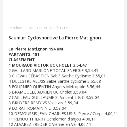
Résultats
-
lundi 19 juillet 2021 à 12:09
Saumur: Cyclosportive La Pierre Matignon
La Pierre Matignon 154 KM
PARTANTS: 181
CLASSEMENT
1 MOURAUD VICTOR UC CHOLET 3,54,47
2 GAILLARD MARLONE TOTAL ENERGIE 3,54,47
3 CHEVAU SÉBASTIEN Sablé Sarthe Cyclisme 3,55,01
4 DELESTRE ALEXIS Sablé Sarthe cyclisme 3,55,08
5 FOURNIER QUENTIN Angers Métropole 3,56,44
6 BRAMOULLÉ ADRIEN UC Cholet 3,59,04
7 CAILLEAU GUILLAUME St Vincent L B C 3,59,04
8 BRUYERE REMY VS Valletais 3,59,04
9 LOIRAT ROMAIN N.L. 3,59,04
10 DEMOUSSIS JEAN-CHARLES US St Pierre / Corps 4,00,11
11 RENOU THIERRY Gentlemen d’anjou 4,00,11
12 ALVAREZ FREDERIC Vienne en Val 4,00,11