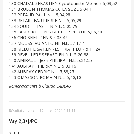
130 CHADAL SÉBASTIEN Cyclotouriste Melinois 5,03,52
131 BRULON THOMAS CC LA SUZE 5,04,1
132 PREAUD PAUL N.L. 5,04,28
133 RETAILLEAU PIERRE N.L. 5,05,29
134 SOUDET BASTIEN N.L. 5,05,29
135 LAMBERT DENIS BRETTE SPORTIF 5,06,30
136 CHOISNET DENIS 5,08,49
137 MOUSSEAU ANTOINE N.L. 5,11,14
138 MELOT LISA RENNES TRIATHLON 5,11,24
139 REVEILLERE SEBASTIEN N.L. 5,26,38
140 AMIRAULT Jean PHILIPPE N.L. 5,31,55
141 AUBRAY THIERRY N.L. 5,33,16
142 AUBRAY CÉDRIC N.L. 5,33,25
143 OMASSON ROMAIN N.L. 5,40,10
Remerciements à Claude CADEAU
Résultats
-
samedi 17 juillet 2021 à 11:11
Vay 2,3+J/PC
2,3+J