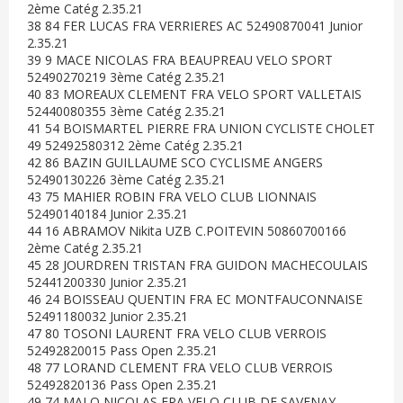
2ème Catég 2.35.21
38 84 FER LUCAS FRA VERRIERES AC 52490870041 Junior
2.35.21
39 9 MACE NICOLAS FRA BEAUPREAU VELO SPORT
52490270219 3ème Catég 2.35.21
40 83 MOREAUX CLEMENT FRA VELO SPORT VALLETAIS
52440080355 3ème Catég 2.35.21
41 54 BOISMARTEL PIERRE FRA UNION CYCLISTE CHOLET
49 52492580312 2ème Catég 2.35.21
42 86 BAZIN GUILLAUME SCO CYCLISME ANGERS
52490130226 3ème Catég 2.35.21
43 75 MAHIER ROBIN FRA VELO CLUB LIONNAIS
52490140184 Junior 2.35.21
44 16 ABRAMOV Nikita UZB C.POITEVIN 50860700166
2ème Catég 2.35.21
45 28 JOURDREN TRISTAN FRA GUIDON MACHECOULAIS
52441200330 Junior 2.35.21
46 24 BOISSEAU QUENTIN FRA EC MONTFAUCONNAISE
52491180032 Junior 2.35.21
47 80 TOSONI LAURENT FRA VELO CLUB VERROIS
52492820015 Pass Open 2.35.21
48 77 LORAND CLEMENT FRA VELO CLUB VERROIS
52492820136 Pass Open 2.35.21
49 74 MALO NICOLAS FRA VELO CLUB DE SAVENAY