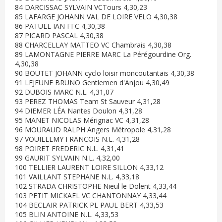
84 DARCISSAC SYLVAIN VCTours 4,30,23
85 LAFARGE JOHANN VAL DE LOIRE VELO 4,30,38
86 PATUEL IAN FFC 4,30,38
87 PICARD PASCAL 4,30,38
88 CHARCELLAY MATTEO VC Chambrais 4,30,38
89 LAMONTAGNE PIERRE MARC La Pérégourdine Org.
4,30,38
90 BOUTET JOHANN cyclo loisir moncoutantais 4,30,38
91 LEJEUNE BRUNO Gentlemen d'Anjou 4,30,49
92 DUBOIS MARC N.L. 4,31,07
93 PEREZ THOMAS Team St Sauveur 4,31,28
94 DIEMER LÉA Nantes Doulon 4,31,28
95 MANET NICOLAS Mérignac VC 4,31,28
96 MOURAUD RALPH Angers Métropole 4,31,28
97 VOUILLEMY FRANCOIS N.L. 4,31,28
98 POIRET FREDERIC N.L. 4,31,41
99 GAURIT SYLVAIN N.L. 4,32,00
100 TELLIER LAURENT LOIRE SILLON 4,33,12
101 VAILLANT STEPHANE N.L. 4,33,18
102 STRADA CHRISTOPHE Nieul le Dolent 4,33,44
103 PETIT MICKAEL VC CHANTONNAY 4,33,44
104 BECLAIR PATRICK PL PAUL BERT 4,33,53
105 BLIN ANTOINE N.L. 4,33,53