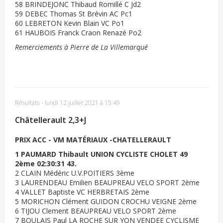
58 BRINDEJONC Thibaud Romillé C Jd2
59 DEBEC Thomas St Brévin AC Pc1
60 LEBRETON Kevin Blain VC Po1
61 HAUBOIS Franck Craon Renazé Po2
Remerciements à Pierre de La Villemarqué
Résultats
-
lundi 12 juillet 2021 à 15:49
Châtellerault 2,3+J
PRIX ACC - VM MATÉRIAUX -CHATELLERAULT
1 PAUMARD Thibault UNION CYCLISTE CHOLET 49
2ème 02:30:31 43.
2 CLAIN Médéric U.V.POITIERS 3ème
3 LAURENDEAU Emilien BEAUPREAU VELO SPORT 2ème
4 VALLET Baptiste VC HERBRETAIS 2ème
5 MORICHON Clément GUIDON CROCHU VEIGNE 2ème
6 TIJOU Clement BEAUPREAU VELO SPORT 2ème
7 BOULAIS Paul LA ROCHE SUR YON VENDEE CYCLISME