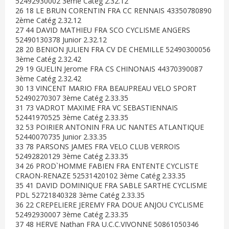
52492930002 3ème Catég 2.32.12
26 18 LE BRUN CORENTIN FRA CC RENNAIS 43350780890
2ème Catég 2.32.12
27 44 DAVID MATHIEU FRA SCO CYCLISME ANGERS
52490130378 Junior 2.32.12
28 20 BENION JULIEN FRA CV DE CHEMILLE 52490300056
3ème Catég 2.32.42
29 19 GUELIN Jerome FRA CS CHINONAIS 44370390087
3ème Catég 2.32.42
30 13 VINCENT MARIO FRA BEAUPREAU VELO SPORT
52490270307 3ème Catég 2.33.35
31 73 VADROT MAXIME FRA VC SEBASTIENNAIS
52441970525 3ème Catég 2.33.35
32 53 POIRIER ANTONIN FRA UC NANTES ATLANTIQUE
52440070735 Junior 2.33.35
33 78 PARSONS JAMES FRA VELO CLUB VERROIS
52492820129 3ème Catég 2.33.35
34 26 PROD`HOMME FABIEN FRA ENTENTE CYCLISTE
CRAON-RENAZE 52531420102 3ème Catég 2.33.35
35 41 DAVID DOMINIQUE FRA SABLE SARTHE CYCLISME
PDL 52721840328 3ème Catég 2.33.35
36 22 CREPELIERE JEREMY FRA DOUE ANJOU CYCLISME
52492930007 3ème Catég 2.33.35
37 48 HERVE Nathan FRA U.C.C.VIVONNE 50861050346