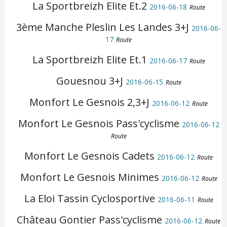
La Sportbreizh Elite Et.2
2016-06-18
Route
3ème Manche Pleslin Les Landes 3+J
2016-06-
17
Route
La Sportbreizh Elite Et.1
2016-06-17
Route
Gouesnou 3+J
2016-06-15
Route
Monfort Le Gesnois 2,3+J
2016-06-12
Route
Monfort Le Gesnois Pass'cyclisme
2016-06-12
Route
Monfort Le Gesnois Cadets
2016-06-12
Route
Monfort Le Gesnois Minimes
2016-06-12
Route
La Eloi Tassin Cyclosportive
2016-06-11
Route
Château Gontier Pass'cyclisme
2016-06-12
Route