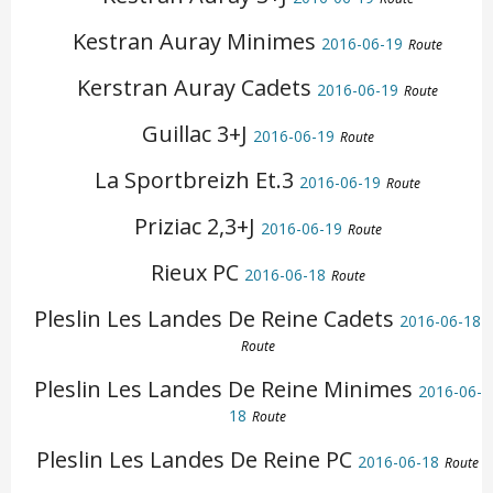
Kestran Auray Minimes
2016-06-19
Route
Kerstran Auray Cadets
2016-06-19
Route
Guillac 3+J
2016-06-19
Route
La Sportbreizh Et.3
2016-06-19
Route
Priziac 2,3+J
2016-06-19
Route
Rieux PC
2016-06-18
Route
Pleslin Les Landes De Reine Cadets
2016-06-18
Route
Pleslin Les Landes De Reine Minimes
2016-06-
18
Route
Pleslin Les Landes De Reine PC
2016-06-18
Route