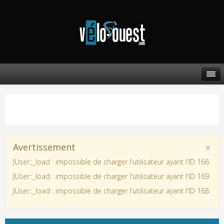
×
Avertissement
JUser::_load : impossible de charger l'utilisateur ayant l'ID 166
JUser::_load : impossible de charger l'utilisateur ayant l'ID 169
JUser::_load : impossible de charger l'utilisateur ayant l'ID 168