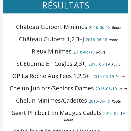
RÉSULTATS
Château Guibert Minimes
2016-06-18
Route
Château Guibert 1,2,3+J
2016-06-18
Route
Rieux Minimes
2016-06-18
Route
St Etienne En Cogles 2,3+J
2016-06-19
Route
GP La Roche Aux Fées 1,2,3+J
2016-06-19
Route
Chelun Juniors/seniors Dames
2016-06-19
Route
Chelun Minimes/cadettes
2016-06-19
Route
Saint Philbert En Mauges Cadets
2016-06-19
Route