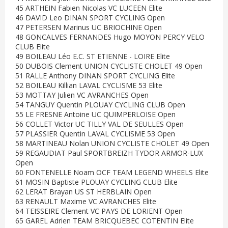
45 ARTHEIN Fabien Nicolas VC LUCEEN Elite
46 DAVID Leo DINAN SPORT CYCLING Open
47 PETERSEN Marinus UC BRIOCHINE Open
48 GONCALVES FERNANDES Hugo MOYON PERCY VELO
CLUB Elite
49 BOILEAU Léo E.C. ST ETIENNE - LOIRE Elite
50 DUBOIS Clement UNION CYCLISTE CHOLET 49 Open
51 RALLE Anthony DINAN SPORT CYCLING Elite
52 BOILEAU Killian LAVAL CYCLISME 53 Elite
53 MOTTAY Julien VC AVRANCHES Open
54 TANGUY Quentin PLOUAY CYCLING CLUB Open
55 LE FRESNE Antoine UC QUIMPERLOISE Open
56 COLLET Victor UC TILLY VAL DE SEULLES Open
57 PLASSIER Quentin LAVAL CYCLISME 53 Open
58 MARTINEAU Nolan UNION CYCLISTE CHOLET 49 Open
59 REGAUDIAT Paul SPORTBREIZH TYDOR ARMOR-LUX
Open
60 FONTENELLE Noam OCF TEAM LEGEND WHEELS Elite
61 MOSIN Baptiste PLOUAY CYCLING CLUB Elite
62 LERAT Brayan US ST HERBLAIN Open
63 RENAULT Maxime VC AVRANCHES Elite
64 TEISSEIRE Clement VC PAYS DE LORIENT Open
65 GAREL Adrien TEAM BRICQUEBEC COTENTIN Elite