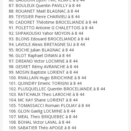
87. BOULEUX Quentin PAVILLY à 8 44
88. ROUANET Maël BLAGNAC à 8 44
89. TEYSSIER Pierre CHARVIEU à 8 44
90. CADORET Théotime BROCELIANDE à 8 44
91. POLETTO Antoine G CHALETTOIS à 8 44
92. SHPAKOUSKI Yahor MOYON à 8 44
93. BLONS Edouard BROCELIANDE à 8 44
94. LAVOLE Alexis BRETAGNE SU à 8 44
95. ROCHE Julian BLAGNAC à 8 44
96. GLOT Raphael DINAN à 8 44
97. DREANO Victor LOCMINE à 8 44
98. GESRET Rémy AVRANCHE à 8 44
99. MOSIN Baptiste LORIENT à 8 44
100. RIVALLAIN Hugo BRIOCHINE à 8 44
101. QUINDRY Emeric TORIGNI à 8 44
102. PLUSQUELLEC Quentin BROCELIANDE à 8 44
103. RATICHAUX Theo LAROCHE à 8 44
104. MC KAY Shane LORIENT à 8 44
105. TOMASSACCI Romain PLOUAY à 8 44
106. GLON Gaelig LOCMINE à 8 44
107. MEAL Theo BRIQUEBEC à 8 44
108. BOHAL Victor LAVAL à 8 44
109. SABATIER Théo APOGE à 8 44