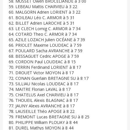
58. MUSSET Owen BROCELIANDE à 3 00
59. LEBEAU Mattis CHARVIEU à 3 22
60. MALGORN Adrien LORIENT à 3 22
61. BOILEAU Léo C. ARMOR à 5 31
62. BILLET Adrien LAROCHE à 5 31
63. LE CLECH Lomig C. ARMOR à 7 34
64. COTARD Theo C. ARMOR à 7 34
65. AZILE LOZACH Julien OCÉANE à 7 39
66. PRIOLET Maxime LOUDEAC à 7 59
67. POULARD Sacha AVRANCHE à 7 59
68. BESSAGUET Cedric APOGE à 7 59
69. CORDON Paul LOUDEAC à 8 15
70. PERRIN Ferdinand LORIENT à 8 17
71. DROUET Victor MOYON à 8 17
72. CONAN Guerlain BRETAGNE SU à 8 17
73. SILLIAU Nicolas LOUDEAC à 8 17
74. MAITRE Florian LAVAL à 8 17
75. CHATELUS Axel CHARVIEU à 8 17
76. THOUEIL Alexis BLAGNAC à 8 17
77. JAUNY Alexis AVRANCHE à 8 17
78. LAUSEILLE Théo APOGE à 8 22
79. FREMONT Lucas BRETAGNE SU à 8 25
80. PHILIPPE William PLOUAY à 8 44
81. DUREL Mathys MOYON à 8 44