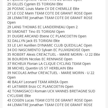
25 GILLES Cyprien ES TORIGNI Elite
26 POSNIC Louis Marie CV DE CHEMILLE Elite
27 LE COZ Marin TEAM COTE DE GRANIT ROSE Open
28 LEMAITRE Jonathan TEAM COTE DE GRANIT ROSE
Open
29 LANG THOMAS EC LANDERNEAU Open 2
30 SIMONET Tino ES TORIGNI Open
31 DUGRE ARCAND Etiene CC PLANCOETIN Open
32 DALLYN Jack ES TORIGNI Elite
33 LE LAY Aurélien DYNAMIC CLUB QUEDILLAC Open
34 DO NASCIMENTO Sylvain EC PLUVIGNOISE Open
35 ROBERT Alexis CRE'ACTUEL - MARIE MORIN - U 22 Elite
36 BOURDIN Nicolas EC RENNAISE Open
37 RICHEUX Florian LA CLIQUE CYCLING TEAM Open
38 MICHEL Quentin US ST HERBLAIN Elite
39 NICOLAS Arthur CRE'ACTUEL - MARIE MORIN - U 22
Open
40 BALAY Leonard TEAM ARKEA Open
41 LATIMIER Enzo CC PLANCOETIN Open
42 TOMASSACCI Romain UCK VANNES BRETAGNE SUD
CYCLISME Elite
43 COGEN Lucas TEAM COTE DE GRANIT ROSE Open
44 LEMAITRE Jonathan TEAM COTE DE GRANIT ROSE