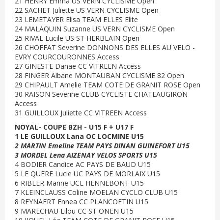
21 HENRY Emma US VERN CYCLISME Open
22 SACHET Juliette US VERN CYCLISME Open
23 LEMETAYER Elisa TEAM ELLES Elite
24 MALAQUIN Suzanne US VERN CYCLISME Open
25 RIVAL Lucile US ST HERBLAIN Open
26 CHOFFAT Severine DONNONS DES ELLES AU VELO -
EVRY COURCOURONNES Access
27 GINESTE Danae CC VITREEN Access
28 FINGER Albane MONTAUBAN CYCLISME 82 Open
29 CHIPAULT Amelie TEAM COTE DE GRANIT ROSE Open
30 RAISON Severine CLUB CYCLISTE CHATEAUGIRON
Access
31 GUILLOUX Juliette CC VITREEN Access
NOYAL- COUPE BZH - U15 F + U17 F
1 LE GUILLOUX Lana OC LOCMINE U15
2 MARTIN Emeline TEAM PAYS DINAN GUINEFORT U15
3 MORDEL Lena AIZENAY VELOS SPORTS U15
4 BODIER Candice AC PAYS DE BAUD U15
5 LE QUERE Lucie UC PAYS DE MORLAIX U15
6 RIBLER Marine UCL HENNEBONT U15
7 KLEINCLAUSS Coline MOELAN CYCLO CLUB U15
8 REYNAERT Ennea CC PLANCOETIN U15
9 MARECHAU Lilou CC ST ONEN U15