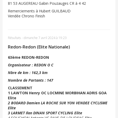
81 53 AUGEREAU Gabin Pouzauges CR à 4 42
Remerciements à Hubert GUILBAUD
Vendée Chrono Finish
Résultats
-
dimanche 7 avril 2024 à 19:23
Redon-Redon (Elite Nationale)
63ème REDON-REDON
Organisateur : REDON O C
Nbre de km : 162,3 km
Nombre de Partants : 147
CLASSEMENT
1 LAWTON Henry OC LOCMINE MORBIHAN ADRIS GOA
Elite
2 BODARD Damien LA ROCHE SUR YON VENDEE CYCLISME
Elite
3 LARMET Ilan DINAN SPORT CYCLING Elite
4 SOUCHON Antonin VC PAYS DE LOUDEAC Elite