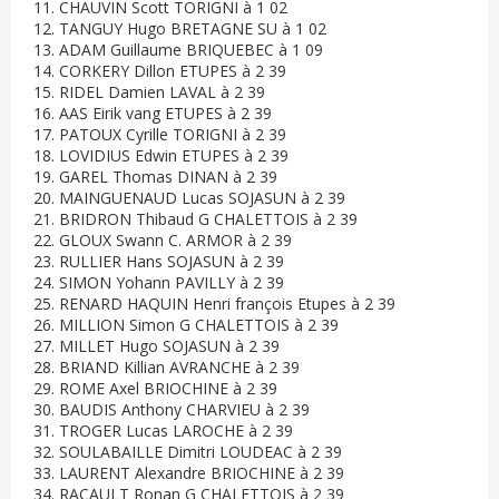
11. CHAUVIN Scott TORIGNI à 1 02
12. TANGUY Hugo BRETAGNE SU à 1 02
13. ADAM Guillaume BRIQUEBEC à 1 09
14. CORKERY Dillon ETUPES à 2 39
15. RIDEL Damien LAVAL à 2 39
16. AAS Eirik vang ETUPES à 2 39
17. PATOUX Cyrille TORIGNI à 2 39
18. LOVIDIUS Edwin ETUPES à 2 39
19. GAREL Thomas DINAN à 2 39
20. MAINGUENAUD Lucas SOJASUN à 2 39
21. BRIDRON Thibaud G CHALETTOIS à 2 39
22. GLOUX Swann C. ARMOR à 2 39
23. RULLIER Hans SOJASUN à 2 39
24. SIMON Yohann PAVILLY à 2 39
25. RENARD HAQUIN Henri françois Etupes à 2 39
26. MILLION Simon G CHALETTOIS à 2 39
27. MILLET Hugo SOJASUN à 2 39
28. BRIAND Killian AVRANCHE à 2 39
29. ROME Axel BRIOCHINE à 2 39
30. BAUDIS Anthony CHARVIEU à 2 39
31. TROGER Lucas LAROCHE à 2 39
32. SOULABAILLE Dimitri LOUDEAC à 2 39
33. LAURENT Alexandre BRIOCHINE à 2 39
34. RACAULT Ronan G CHALETTOIS à 2 39