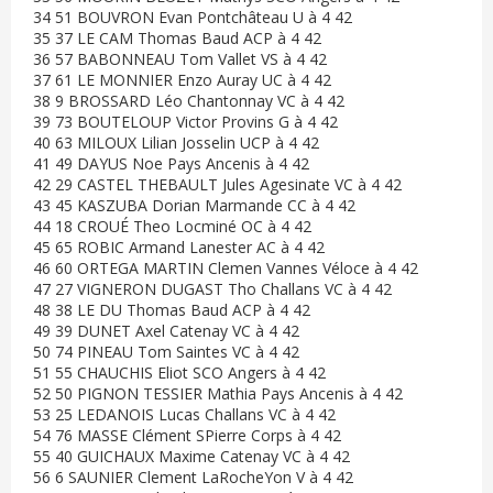
34 51 BOUVRON Evan Pontchâteau U à 4 42
35 37 LE CAM Thomas Baud ACP à 4 42
36 57 BABONNEAU Tom Vallet VS à 4 42
37 61 LE MONNIER Enzo Auray UC à 4 42
38 9 BROSSARD Léo Chantonnay VC à 4 42
39 73 BOUTELOUP Victor Provins G à 4 42
40 63 MILOUX Lilian Josselin UCP à 4 42
41 49 DAYUS Noe Pays Ancenis à 4 42
42 29 CASTEL THEBAULT Jules Agesinate VC à 4 42
43 45 KASZUBA Dorian Marmande CC à 4 42
44 18 CROUÉ Theo Locminé OC à 4 42
45 65 ROBIC Armand Lanester AC à 4 42
46 60 ORTEGA MARTIN Clemen Vannes Véloce à 4 42
47 27 VIGNERON DUGAST Tho Challans VC à 4 42
48 38 LE DU Thomas Baud ACP à 4 42
49 39 DUNET Axel Catenay VC à 4 42
50 74 PINEAU Tom Saintes VC à 4 42
51 55 CHAUCHIS Eliot SCO Angers à 4 42
52 50 PIGNON TESSIER Mathia Pays Ancenis à 4 42
53 25 LEDANOIS Lucas Challans VC à 4 42
54 76 MASSE Clément SPierre Corps à 4 42
55 40 GUICHAUX Maxime Catenay VC à 4 42
56 6 SAUNIER Clement LaRocheYon V à 4 42