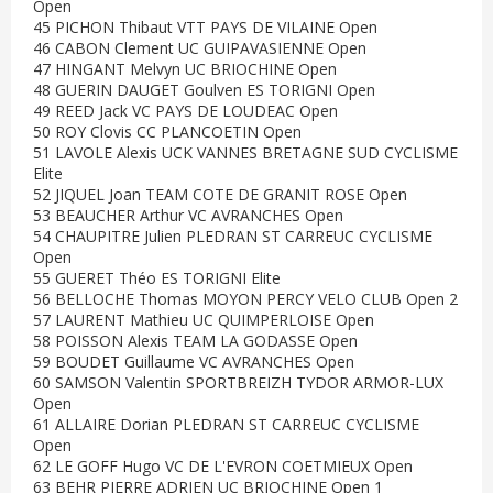
Open
45 PICHON Thibaut VTT PAYS DE VILAINE Open
46 CABON Clement UC GUIPAVASIENNE Open
47 HINGANT Melvyn UC BRIOCHINE Open
48 GUERIN DAUGET Goulven ES TORIGNI Open
49 REED Jack VC PAYS DE LOUDEAC Open
50 ROY Clovis CC PLANCOETIN Open
51 LAVOLE Alexis UCK VANNES BRETAGNE SUD CYCLISME
Elite
52 JIQUEL Joan TEAM COTE DE GRANIT ROSE Open
53 BEAUCHER Arthur VC AVRANCHES Open
54 CHAUPITRE Julien PLEDRAN ST CARREUC CYCLISME
Open
55 GUERET Théo ES TORIGNI Elite
56 BELLOCHE Thomas MOYON PERCY VELO CLUB Open 2
57 LAURENT Mathieu UC QUIMPERLOISE Open
58 POISSON Alexis TEAM LA GODASSE Open
59 BOUDET Guillaume VC AVRANCHES Open
60 SAMSON Valentin SPORTBREIZH TYDOR ARMOR-LUX
Open
61 ALLAIRE Dorian PLEDRAN ST CARREUC CYCLISME
Open
62 LE GOFF Hugo VC DE L'EVRON COETMIEUX Open
63 BEHR PIERRE ADRIEN UC BRIOCHINE Open 1