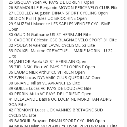
25 BISQUAY Yoen VC PAYS DE LORIENT Open
26 BRAMOULLE Benjamin MOYON PERCY VELO CLUB Elite
27 LECOLLEY Augustin DINAN SPORT CYCLING Open
28 DION PETIT Jules UC BRIOCHINE Open
29 SAUZEAU Maxence LES SABLES VENDEE CYCLISME
Open
30 GAUDIN Guillaume US ST HERBLAIN Elite
31 CADORET Célestin GSC BLAGNAC VELO SPORT 31 Elite
32 POULAIN Valentin LAVAL CYCLISME 53 Elite
33 ROUXEL Maxime CRE'ACTUEL - MARIE MORIN - U 22
Elite
34 JANITOR Paolo US ST HERBLAIN Open
35 ZIELINSKI Piotr VC PAYS DE LORIENT Open
36 LAUMONIER Arthur CC VITREEN Open
37 EVEN Lucas DYNAMIC CLUB QUEDILLAC Open
38 BRIAND Killian VC AVRANCHES Elite
39 GUILLE Lucas VC PAYS DE LOUDEAC Elite
40 PERRIN Attila VC PAYS DE LORIENT Open
41 DELALANDE Basile OC LOCMINE MORBIHAN ADRIS
GOA Elite
42 FREMONT Lucas UCK VANNES BRETAGNE SUD
CYCLISME Elite
43 BARGUIL Brayann DINAN SPORT CYCLING Open
44 MORIN Dylan MORLAIX CYCLISME PERFORMANCE Elite