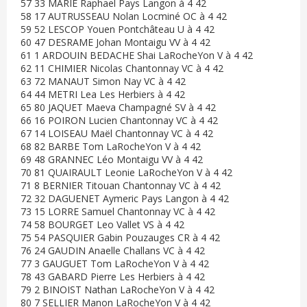
57 33 MARIE Raphael Pays Langon à 4 42
58 17 AUTRUSSEAU Nolan Locminé OC à 4 42
59 52 LESCOP Youen Pontchâteau U à 4 42
60 47 DESRAME Johan Montaigu VV à 4 42
61 1 ARDOUIN BEDACHE Shai LaRocheYon V à 4 42
62 11 CHIMIER Nicolas Chantonnay VC à 4 42
63 72 MANAUT Simon Nay VC à 4 42
64 44 METRI Lea Les Herbiers à 4 42
65 80 JAQUET Maeva Champagné SV à 4 42
66 16 POIRON Lucien Chantonnay VC à 4 42
67 14 LOISEAU Maël Chantonnay VC à 4 42
68 82 BARBE Tom LaRocheYon V à 4 42
69 48 GRANNEC Léo Montaigu VV à 4 42
70 81 QUAIRAULT Leonie LaRocheYon V à 4 42
71 8 BERNIER Titouan Chantonnay VC à 4 42
72 32 DAGUENET Aymeric Pays Langon à 4 42
73 15 LORRE Samuel Chantonnay VC à 4 42
74 58 BOURGET Leo Vallet VS à 4 42
75 54 PASQUIER Gabin Pouzauges CR à 4 42
76 24 GAUDIN Anaelle Challans VC à 4 42
77 3 GAUGUET Tom LaRocheYon V à 4 42
78 43 GABARD Pierre Les Herbiers à 4 42
79 2 BINOIST Nathan LaRocheYon V à 4 42
80 7 SELLIER Manon LaRocheYon V à 4 42