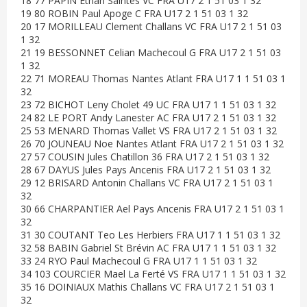
18 77 PAPIN Ethan Saintes VC FRA U17 2 1 51 03 1 32
19 80 ROBIN Paul Apoge C FRA U17 2 1 51 03 1 32
20 17 MORILLEAU Clement Challans VC FRA U17 2 1 51 03
1 32
21 19 BESSONNET Celian Machecoul G FRA U17 2 1 51 03
1 32
22 71 MOREAU Thomas Nantes Atlant FRA U17 1 1 51 03 1
32
23 72 BICHOT Leny Cholet 49 UC FRA U17 1 1 51 03 1 32
24 82 LE PORT Andy Lanester AC FRA U17 2 1 51 03 1 32
25 53 MENARD Thomas Vallet VS FRA U17 2 1 51 03 1 32
26 70 JOUNEAU Noe Nantes Atlant FRA U17 2 1 51 03 1 32
27 57 COUSIN Jules Chatillon 36 FRA U17 2 1 51 03 1 32
28 67 DAYUS Jules Pays Ancenis FRA U17 2 1 51 03 1 32
29 12 BRISARD Antonin Challans VC FRA U17 2 1 51 03 1
32
30 66 CHARPANTIER Ael Pays Ancenis FRA U17 2 1 51 03 1
32
31 30 COUTANT Teo Les Herbiers FRA U17 1 1 51 03 1 32
32 58 BABIN Gabriel St Brévin AC FRA U17 1 1 51 03 1 32
33 24 RYO Paul Machecoul G FRA U17 1 1 51 03 1 32
34 103 COURCIER Mael La Ferté VS FRA U17 1 1 51 03 1 32
35 16 DOINIAUX Mathis Challans VC FRA U17 2 1 51 03 1
32