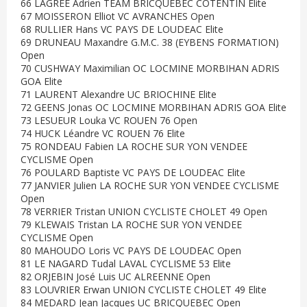
66 LAGREE Adrien TEAM BRICQUEBEC COTENTIN Elite
67 MOISSERON Elliot VC AVRANCHES Open
68 RULLIER Hans VC PAYS DE LOUDEAC Elite
69 DRUNEAU Maxandre G.M.C. 38 (EYBENS FORMATION)
Open
70 CUSHWAY Maximilian OC LOCMINE MORBIHAN ADRIS
GOA Elite
71 LAURENT Alexandre UC BRIOCHINE Elite
72 GEENS Jonas OC LOCMINE MORBIHAN ADRIS GOA Elite
73 LESUEUR Louka VC ROUEN 76 Open
74 HUCK Léandre VC ROUEN 76 Elite
75 RONDEAU Fabien LA ROCHE SUR YON VENDEE
CYCLISME Open
76 POULARD Baptiste VC PAYS DE LOUDEAC Elite
77 JANVIER Julien LA ROCHE SUR YON VENDEE CYCLISME
Open
78 VERRIER Tristan UNION CYCLISTE CHOLET 49 Open
79 KLEWAIS Tristan LA ROCHE SUR YON VENDEE
CYCLISME Open
80 MAHOUDO Loris VC PAYS DE LOUDEAC Open
81 LE NAGARD Tudal LAVAL CYCLISME 53 Elite
82 ORJEBIN José Luis UC ALREENNE Open
83 LOUVRIER Erwan UNION CYCLISTE CHOLET 49 Elite
84 MEDARD Jean Jacques UC BRICQUEBEC Open