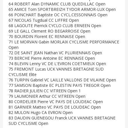
64 ROBERT Alan DYNAMIC CLUB QUEDILLAC Open
65 AMICE Tom SPORTBREIZH TYDOR ARMOR-LUX Open
66 PONCHART Baptiste OC CYCL.CESSONNAIS Open
67 NICOLAS Tugdual CC LIFFRE Open
68 LAGOUTE Pierrick CYCLO CLUB ERNEEN Open
69 LE GALL Clement RO BEGARROISE Open
70 BOURDIN Florent EC RENNAISE Open
71 LE MORVAN Gabin MORLAIX CYCLISME PERFORMANCE
Open
72 DE SAINT JEAN Nathan VC PLURIENNAIS Open
73 BERCHE Pierre Antoine EC RENNAISE Open
74 BLEVIN Lenny VC DE L'EVRON COETMIEUX Open
75 FREMONT Lucas UCK VANNES BRETAGNE SUD
CYCLISME Elite
76 TURPIN Gabriel VC LAILLE VALLONS DE VILAINE Open
77 SAMSON Baptiste EC PLESTIN PAYS TREGOR Open
78 RADIER JULIEN CC VITREEN Open 1
79 LAUMONIER Arthur CC VITREEN Open
80 CORDELIER Pierre VC PAYS DE LOUDEAC Open
81 GARNIER Matteo VC PAYS DE LOUDEAC Open
82 MULON Hugo CA EVRON Open
83 DAUDIN GUENEGOU Franck UCK VANNES BRETAGNE
SUD CYCLISME Open