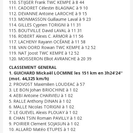
110. STIJGER Frank TWC KEMPE à 8 44
111. CADORET Célestin BLAGNAC à 9 10
112. DEVANNE Antoine LAROCHE à 9 15
113. MONMASSON Guillaume Laval à 9 23
114. GILLES Cyprien TORIGNI à 11 31
115. BOUTVILLE David LAVAL à 11 31
116. ROBERT Alexis C. ARMOR à 11 56
117. LACHENY Rayann OCÉANE à 11 58
118. VAN OORD Rowan TWC KEMPE à 12 52
119. NAT Joost TWC KEMPE à 12 52
120. MOISSERON Elliot AVRANCHE à 20 39
CLASSEMENT GENERAL
1. GUICHARD Mickaël LOCMINE les 151 km en 3h24'24''
(mot. 44,325 km/h)
2. PROVOST Maximilien LOUDEAC à 57
3. LE BON Johan BRIOCHINE à 1 02
4. AEBI Antoine CHARVIEU à 1 02
5. RALLE Anthony DINAN à 1 02
6. MALLE Nicolas TORIGNI à 1 02
7. LE GUEVEL Alexis PLOUAY à 1 02
8. CHAN TSIN Romain PAVILLY à 1 02
9. POIRIER Clement SOJASUN à 1 02
10. ALLARD Matéo ETUPES à 1 02