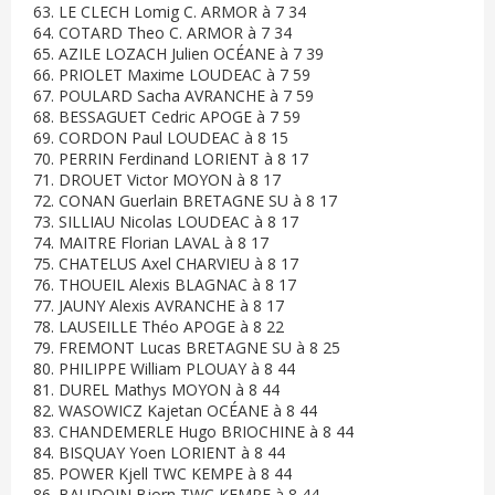
63. LE CLECH Lomig C. ARMOR à 7 34
64. COTARD Theo C. ARMOR à 7 34
65. AZILE LOZACH Julien OCÉANE à 7 39
66. PRIOLET Maxime LOUDEAC à 7 59
67. POULARD Sacha AVRANCHE à 7 59
68. BESSAGUET Cedric APOGE à 7 59
69. CORDON Paul LOUDEAC à 8 15
70. PERRIN Ferdinand LORIENT à 8 17
71. DROUET Victor MOYON à 8 17
72. CONAN Guerlain BRETAGNE SU à 8 17
73. SILLIAU Nicolas LOUDEAC à 8 17
74. MAITRE Florian LAVAL à 8 17
75. CHATELUS Axel CHARVIEU à 8 17
76. THOUEIL Alexis BLAGNAC à 8 17
77. JAUNY Alexis AVRANCHE à 8 17
78. LAUSEILLE Théo APOGE à 8 22
79. FREMONT Lucas BRETAGNE SU à 8 25
80. PHILIPPE William PLOUAY à 8 44
81. DUREL Mathys MOYON à 8 44
82. WASOWICZ Kajetan OCÉANE à 8 44
83. CHANDEMERLE Hugo BRIOCHINE à 8 44
84. BISQUAY Yoen LORIENT à 8 44
85. POWER Kjell TWC KEMPE à 8 44
86. BAUDOIN Bjorn TWC KEMPE à 8 44