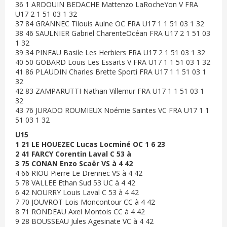
36 1 ARDOUIN BEDACHE Mattenzo LaRocheYon V FRA
U17 2 1 51 03 1 32
37 84 GRANNEC Tilouis Aulne OC FRA U17 1 1 51 03 1 32
38 46 SAULNIER Gabriel CharenteOcéan FRA U17 2 1 51 03
1 32
39 34 PINEAU Basile Les Herbiers FRA U17 2 1 51 03 1 32
40 50 GOBARD Louis Les Essarts V FRA U17 1 1 51 03 1 32
41 86 PLAUDIN Charles Brette Sporti FRA U17 1 1 51 03 1
32
42 83 ZAMPARUTTI Nathan Villemur FRA U17 1 1 51 03 1
32
43 76 JURADO ROUMIEUX Noémie Saintes VC FRA U17 1 1
51 03 1 32
U15
1 21 LE HOUEZEC Lucas Locminé OC 1 6 23
2 41 FARCY Corentin Laval C 53 à
3 75 CONAN Enzo Scaër VS à 4 42
4 66 RIOU Pierre Le Drennec VS à 4 42
5 78 VALLEE Ethan Sud 53 UC à 4 42
6 42 NOURRY Louis Laval C 53 à 4 42
7 70 JOUVROT Lois Moncontour CC à 4 42
8 71 RONDEAU Axel Montois CC à 4 42
9 28 BOUSSEAU Jules Agesinate VC à 4 42