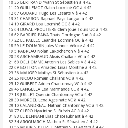
10 35 BERTRAND Yvann St Sébastien à 4 42
11 20 GUILLEMOT Gabin Locminé OC à 4 42
12 67 GODARD Hugo Les Essarts V à 4 42
13 31 CHARRON Raphael Pays Langon à 4 42
14 19 GIRARD Lou Locminé OC à 4 42
15 64 DUVAL PROUTIERE Clém Joue Tours UC à 4 42
16 62 BARRIER PAIVA Thaïs Dordogne Sud à 4 42
17 22 LE PALLEC Leandre Locminé OC à 4 42
18 59 LE DOUARIN Jules Vannes Véloce à 4 42
19 5 RABREAU Nolan LaRocheYon V à 4 42
20 23 ARCHAMBAUD Alexis Challans VC à 4 42
21 68 DELHOMME Antonin Les Sables V à 4 42
22 69 BOTTONE Amadéo Linas Montlhe à 4 42
23 36 MAUGER Mathys St Sébastien à 4 42
24 26 NICOU Romain Challans VC à 4 42
25 12 GUIBERT Adrien Chantonnay VC à 4 42
26 46 LANGELLA Lea Marmande CC à 4 42
27 13 JUILLET Quentin Chantonnay VC à 4 42
28 30 MORDEL Lena Agesinate VC à 4 42
29 10 CALANDREAU Nathan Chantonnay VC à 4 42
30 77 CLERO Hyacinthe St Brévin AC à 4 42
31 83 EL BENNANI Elias Chateaubriant à 4 42
32 34 ARGOUARC'H Matheo St Sébastien à 4 42
33 56 MOURIN BEUZET Mathys SCO Angers à 4 42