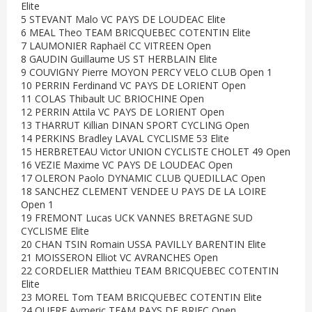
Elite
5 STEVANT Malo VC PAYS DE LOUDEAC Elite
6 MEAL Theo TEAM BRICQUEBEC COTENTIN Elite
7 LAUMONIER Raphaël CC VITREEN Open
8 GAUDIN Guillaume US ST HERBLAIN Elite
9 COUVIGNY Pierre MOYON PERCY VELO CLUB Open 1
10 PERRIN Ferdinand VC PAYS DE LORIENT Open
11 COLAS Thibault UC BRIOCHINE Open
12 PERRIN Attila VC PAYS DE LORIENT Open
13 THARRUT Killian DINAN SPORT CYCLING Open
14 PERKINS Bradley LAVAL CYCLISME 53 Elite
15 HERBRETEAU Victor UNION CYCLISTE CHOLET 49 Open
16 VEZIE Maxime VC PAYS DE LOUDEAC Open
17 OLERON Paolo DYNAMIC CLUB QUEDILLAC Open
18 SANCHEZ CLEMENT VENDEE U PAYS DE LA LOIRE
Open 1
19 FREMONT Lucas UCK VANNES BRETAGNE SUD
CYCLISME Elite
20 CHAN TSIN Romain USSA PAVILLY BARENTIN Elite
21 MOISSERON Elliot VC AVRANCHES Open
22 CORDELIER Matthieu TEAM BRICQUEBEC COTENTIN
Elite
23 MOREL Tom TEAM BRICQUEBEC COTENTIN Elite
24 QUERE Aymeric TEAM PAYS DE BRIEC Open