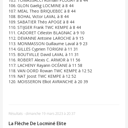
105. TOMASSACCI Romain PLOUAY à 8 44
106. GLON Gaelig LOCMINE à 8 44
107. MEAL Theo BRIQUEBEC à 8 44
108. BOHAL Victor LAVAL à 8 44
109. SABATIER Théo APOGE à 8 44
110. STIJGER Frank TWC KEMPE à 8 44
111. CADORET Célestin BLAGNAC à 9 10
112. DEVANNE Antoine LAROCHE à 9 15
113. MONMASSON Guillaume Laval à 9 23
114. GILLES Cyprien TORIGNI à 11 31
115. BOUTVILLE David LAVAL à 11 31
116. ROBERT Alexis C. ARMOR à 11 56
117. LACHENY Rayann OCÉANE à 11 58
118. VAN OORD Rowan TWC KEMPE à 12 52
119. NAT Joost TWC KEMPE à 12 52
120. MOISSERON Elliot AVRANCHE à 20 39
Résultats
-
dimanche 19 mars 2023 à 20:37
La Flèche De Locminé Elite