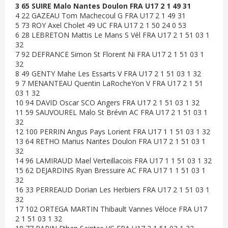
3 65 SUIRE Malo Nantes Doulon FRA U17 2 1 49 31
4 22 GAZEAU Tom Machecoul G FRA U17 2 1 49 31
5 73 ROY Axel Cholet 49 UC FRA U17 2 1 50 24 0 53
6 28 LEBRETON Mattis Le Mans S Vél FRA U17 2 1 51 03 1
32
7 92 DEFRANCE Simon St Florent Ni FRA U17 2 1 51 03 1
32
8 49 GENTY Mahe Les Essarts V FRA U17 2 1 51 03 1 32
9 7 MENANTEAU Quentin LaRocheYon V FRA U17 2 1 51
03 1 32
10 94 DAVID Oscar SCO Angers FRA U17 2 1 51 03 1 32
11 59 SAUVOUREL Malo St Brévin AC FRA U17 2 1 51 03 1
32
12 100 PERRIN Angus Pays Lorient FRA U17 1 1 51 03 1 32
13 64 RETHO Marius Nantes Doulon FRA U17 2 1 51 03 1
32
14 96 LAMIRAUD Mael Verteillacois FRA U17 1 1 51 03 1 32
15 62 DEJARDINS Ryan Bressuire AC FRA U17 1 1 51 03 1
32
16 33 PERREAUD Dorian Les Herbiers FRA U17 2 1 51 03 1
32
17 102 ORTEGA MARTIN Thibault Vannes Véloce FRA U17
2 1 51 03 1 32