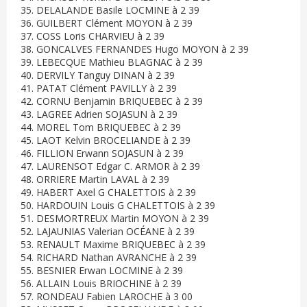
35. DELALANDE Basile LOCMINE à 2 39
36. GUILBERT Clément MOYON à 2 39
37. COSS Loris CHARVIEU à 2 39
38. GONCALVES FERNANDES Hugo MOYON à 2 39
39. LEBECQUE Mathieu BLAGNAC à 2 39
40. DERVILY Tanguy DINAN à 2 39
41. PATAT Clément PAVILLY à 2 39
42. CORNU Benjamin BRIQUEBEC à 2 39
43. LAGREE Adrien SOJASUN à 2 39
44. MOREL Tom BRIQUEBEC à 2 39
45. LAOT Kelvin BROCELIANDE à 2 39
46. FILLION Erwann SOJASUN à 2 39
47. LAURENSOT Edgar C. ARMOR à 2 39
48. ORRIERE Martin LAVAL à 2 39
49. HABERT Axel G CHALETTOIS à 2 39
50. HARDOUIN Louis G CHALETTOIS à 2 39
51. DESMORTREUX Martin MOYON à 2 39
52. LAJAUNIAS Valerian OCÉANE à 2 39
53. RENAULT Maxime BRIQUEBEC à 2 39
54. RICHARD Nathan AVRANCHE à 2 39
55. BESNIER Erwan LOCMINE à 2 39
56. ALLAIN Louis BRIOCHINE à 2 39
57. RONDEAU Fabien LAROCHE à 3 00