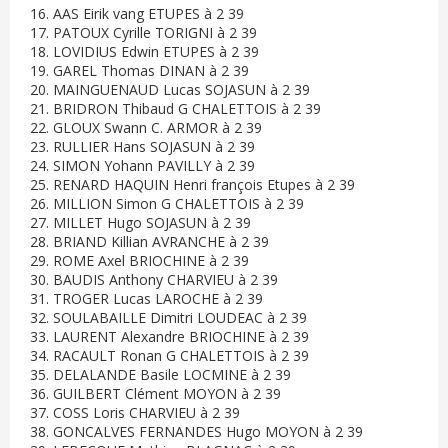
16. AAS Eirik vang ETUPES à 2 39
17. PATOUX Cyrille TORIGNI à 2 39
18. LOVIDIUS Edwin ETUPES à 2 39
19. GAREL Thomas DINAN à 2 39
20. MAINGUENAUD Lucas SOJASUN à 2 39
21. BRIDRON Thibaud G CHALETTOIS à 2 39
22. GLOUX Swann C. ARMOR à 2 39
23. RULLIER Hans SOJASUN à 2 39
24. SIMON Yohann PAVILLY à 2 39
25. RENARD HAQUIN Henri françois Etupes à 2 39
26. MILLION Simon G CHALETTOIS à 2 39
27. MILLET Hugo SOJASUN à 2 39
28. BRIAND Killian AVRANCHE à 2 39
29. ROME Axel BRIOCHINE à 2 39
30. BAUDIS Anthony CHARVIEU à 2 39
31. TROGER Lucas LAROCHE à 2 39
32. SOULABAILLE Dimitri LOUDEAC à 2 39
33. LAURENT Alexandre BRIOCHINE à 2 39
34. RACAULT Ronan G CHALETTOIS à 2 39
35. DELALANDE Basile LOCMINE à 2 39
36. GUILBERT Clément MOYON à 2 39
37. COSS Loris CHARVIEU à 2 39
38. GONCALVES FERNANDES Hugo MOYON à 2 39