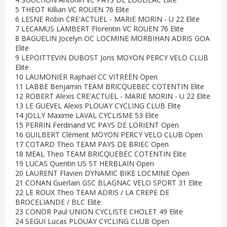
5 THEOT Killian VC ROUEN 76 Elite
6 LESNE Robin CRE'ACTUEL - MARIE MORIN - U 22 Elite
7 LECAMUS LAMBERT Florentin VC ROUEN 76 Elite
8 BAGUELIN Jocelyn OC LOCMINE MORBIHAN ADRIS GOA
Elite
9 LEPOITTEVIN DUBOST Joris MOYON PERCY VELO CLUB
Elite
10 LAUMONIER Raphaël CC VITREEN Open
11 LABBE Benjamin TEAM BRICQUEBEC COTENTIN Elite
12 ROBERT Alexis CRE'ACTUEL - MARIE MORIN - U 22 Elite
13 LE GUEVEL Alexis PLOUAY CYCLING CLUB Elite
14 JOLLY Maxime LAVAL CYCLISME 53 Elite
15 PERRIN Ferdinand VC PAYS DE LORIENT Open
16 GUILBERT Clément MOYON PERCY VELO CLUB Open
17 COTARD Theo TEAM PAYS DE BRIEC Open
18 MEAL Theo TEAM BRICQUEBEC COTENTIN Elite
19 LUCAS Quentin US ST HERBLAIN Open
20 LAURENT Flavien DYNAMIC BIKE LOCMINE Open
21 CONAN Guerlain GSC BLAGNAC VELO SPORT 31 Elite
22 LE ROUX Theo TEAM ADRIS / LA CREPE DE
BROCELIANDE / BLC Elite
23 CONOR Paul UNION CYCLISTE CHOLET 49 Elite
24 SEGUI Lucas PLOUAY CYCLING CLUB Open