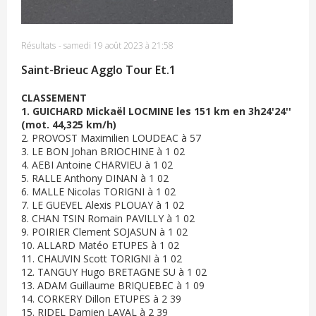
Résultats
-
samedi 19 août 2023 à 21:58
Saint-Brieuc Agglo Tour Et.1
CLASSEMENT
1. GUICHARD Mickaël LOCMINE les 151 km en 3h24'24''
(mot. 44,325 km/h)
2. PROVOST Maximilien LOUDEAC à 57
3. LE BON Johan BRIOCHINE à 1 02
4. AEBI Antoine CHARVIEU à 1 02
5. RALLE Anthony DINAN à 1 02
6. MALLE Nicolas TORIGNI à 1 02
7. LE GUEVEL Alexis PLOUAY à 1 02
8. CHAN TSIN Romain PAVILLY à 1 02
9. POIRIER Clement SOJASUN à 1 02
10. ALLARD Matéo ETUPES à 1 02
11. CHAUVIN Scott TORIGNI à 1 02
12. TANGUY Hugo BRETAGNE SU à 1 02
13. ADAM Guillaume BRIQUEBEC à 1 09
14. CORKERY Dillon ETUPES à 2 39
15. RIDEL Damien LAVAL à 2 39