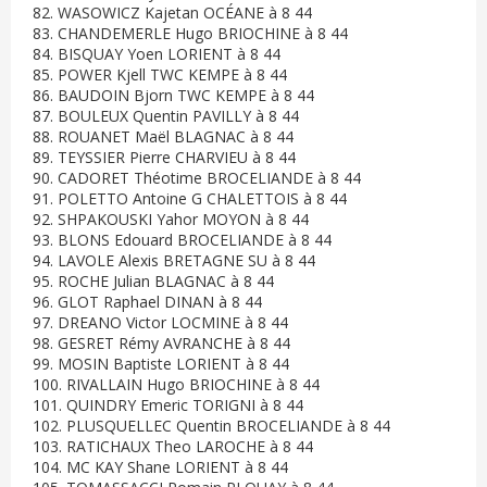
82. WASOWICZ Kajetan OCÉANE à 8 44
83. CHANDEMERLE Hugo BRIOCHINE à 8 44
84. BISQUAY Yoen LORIENT à 8 44
85. POWER Kjell TWC KEMPE à 8 44
86. BAUDOIN Bjorn TWC KEMPE à 8 44
87. BOULEUX Quentin PAVILLY à 8 44
88. ROUANET Maël BLAGNAC à 8 44
89. TEYSSIER Pierre CHARVIEU à 8 44
90. CADORET Théotime BROCELIANDE à 8 44
91. POLETTO Antoine G CHALETTOIS à 8 44
92. SHPAKOUSKI Yahor MOYON à 8 44
93. BLONS Edouard BROCELIANDE à 8 44
94. LAVOLE Alexis BRETAGNE SU à 8 44
95. ROCHE Julian BLAGNAC à 8 44
96. GLOT Raphael DINAN à 8 44
97. DREANO Victor LOCMINE à 8 44
98. GESRET Rémy AVRANCHE à 8 44
99. MOSIN Baptiste LORIENT à 8 44
100. RIVALLAIN Hugo BRIOCHINE à 8 44
101. QUINDRY Emeric TORIGNI à 8 44
102. PLUSQUELLEC Quentin BROCELIANDE à 8 44
103. RATICHAUX Theo LAROCHE à 8 44
104. MC KAY Shane LORIENT à 8 44