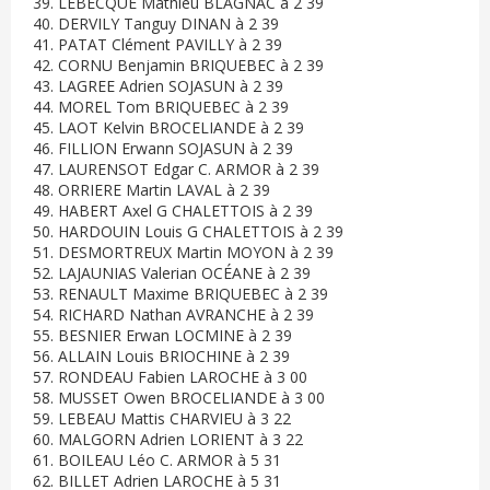
39. LEBECQUE Mathieu BLAGNAC à 2 39
40. DERVILY Tanguy DINAN à 2 39
41. PATAT Clément PAVILLY à 2 39
42. CORNU Benjamin BRIQUEBEC à 2 39
43. LAGREE Adrien SOJASUN à 2 39
44. MOREL Tom BRIQUEBEC à 2 39
45. LAOT Kelvin BROCELIANDE à 2 39
46. FILLION Erwann SOJASUN à 2 39
47. LAURENSOT Edgar C. ARMOR à 2 39
48. ORRIERE Martin LAVAL à 2 39
49. HABERT Axel G CHALETTOIS à 2 39
50. HARDOUIN Louis G CHALETTOIS à 2 39
51. DESMORTREUX Martin MOYON à 2 39
52. LAJAUNIAS Valerian OCÉANE à 2 39
53. RENAULT Maxime BRIQUEBEC à 2 39
54. RICHARD Nathan AVRANCHE à 2 39
55. BESNIER Erwan LOCMINE à 2 39
56. ALLAIN Louis BRIOCHINE à 2 39
57. RONDEAU Fabien LAROCHE à 3 00
58. MUSSET Owen BROCELIANDE à 3 00
59. LEBEAU Mattis CHARVIEU à 3 22
60. MALGORN Adrien LORIENT à 3 22
61. BOILEAU Léo C. ARMOR à 5 31
62. BILLET Adrien LAROCHE à 5 31