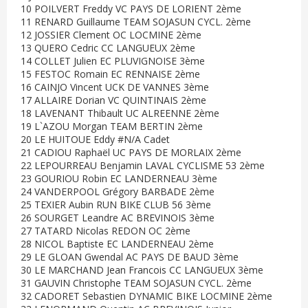
10 POILVERT Freddy VC PAYS DE LORIENT 2ème
11 RENARD Guillaume TEAM SOJASUN CYCL. 2ème
12 JOSSIER Clement OC LOCMINE 2ème
13 QUERO Cedric CC LANGUEUX 2ème
14 COLLET Julien EC PLUVIGNOISE 3ème
15 FESTOC Romain EC RENNAISE 2ème
16 CAINJO Vincent UCK DE VANNES 3ème
17 ALLAIRE Dorian VC QUINTINAIS 2ème
18 LAVENANT Thibault UC ALREENNE 2ème
19 L`AZOU Morgan TEAM BERTIN 2ème
20 LE HUITOUE Eddy #N/A Cadet
21 CADIOU Raphaël UC PAYS DE MORLAIX 2ème
22 LEPOURREAU Benjamin LAVAL CYCLISME 53 2ème
23 GOURIOU Robin EC LANDERNEAU 3ème
24 VANDERPOOL Grégory BARBADE 2ème
25 TEXIER Aubin RUN BIKE CLUB 56 3ème
26 SOURGET Leandre AC BREVINOIS 3ème
27 TATARD Nicolas REDON OC 2ème
28 NICOL Baptiste EC LANDERNEAU 2ème
29 LE GLOAN Gwendal AC PAYS DE BAUD 3ème
30 LE MARCHAND Jean Francois CC LANGUEUX 3ème
31 GAUVIN Christophe TEAM SOJASUN CYCL. 2ème
32 CADORET Sebastien DYNAMIC BIKE LOCMINE 2ème