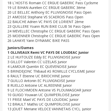
18 L`HOSTIS Romain CC ERGUE GABERIC Pass Cyclisme
19 LE BIHAN Aurelien CC ERGUE GABERIC 3ème
20 LE BELLEC Anthony EC PLUVIGNOISE Pass Open
21 AMOSSE Stephane VS SCAEROIS Pass Open
22 BAUCHE Adrien VC PAYS DE LORIENT 2ème
23 QUILLERE Yoann RUN BIKE CLUB 56 Pass Open
24 MEVELLEC Christophe CC ERGUE GABERIC Pass Open
25 MOENNER Christophe CC ERGUE GABERIC Pass Open
26 LAHAYE Yann DYNAMIC BIKE PASS
Juniors/Dames
1 OLLIVEAUX Remi VC PAYS DE LOUDEAC Junior
2 LE HUITOUZE Eddy EC PLUVIGNOISE Junior
3 GILLOT Valentin CC UZELAIS Junior
4 LAMOUR Quentin EC QUEVENOISE Junior
5 BRINDEJONC Thibaud AS ROMILLE CYCLISME Junior
6 RAULT Etienne UC BRIOCHINE Junior
7 GUILLO Antonin EC PLUVIGNOISE Junior
8 RUELLO Antoine UC ALREENNE Junior
9 LE FLOCHMOEN Antoine VS PLOUMAGOAR Junior
10 GUIGO Youwan UC QUIMPERLOISE Junior
11 PRISE Mael VC PAYS DE LOUDEAC Junior
12 BRAULT Mathis UC QUIMPERLOISE Junior
13 JOUET Meriane VELOCE VANNETAIS CYCL. junior