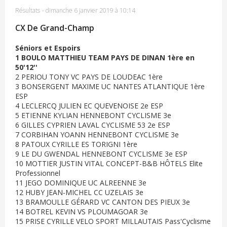
Résultats
-
dimanche 6 janvier 2019 à 10:14
CX De Grand-Champ
Séniors et Espoirs
1 BOULO MATTHIEU TEAM PAYS DE DINAN 1ère en
50'12''
2 PERIOU TONY VC PAYS DE LOUDEAC 1ère
3 BONSERGENT MAXIME UC NANTES ATLANTIQUE 1ère
ESP
4 LECLERCQ JULIEN EC QUEVENOISE 2e ESP
5 ETIENNE KYLIAN HENNEBONT CYCLISME 3e
6 GILLES CYPRIEN LAVAL CYCLISME 53 2e ESP
7 CORBIHAN YOANN HENNEBONT CYCLISME 3e
8 PATOUX CYRILLE ES TORIGNI 1ère
9 LE DU GWENDAL HENNEBONT CYCLISME 3e ESP
10 MOTTIER JUSTIN VITAL CONCEPT-B&B HÔTELS Elite
Professionnel
11 JEGO DOMINIQUE UC ALREENNE 3e
12 HUBY JEAN-MICHEL CC UZELAIS 3e
13 BRAMOULLE GÉRARD VC CANTON DES PIEUX 3e
14 BOTREL KEVIN VS PLOUMAGOAR 3e
15 PRISE CYRILLE VELO SPORT MILLAUTAIS Pass'Cyclisme