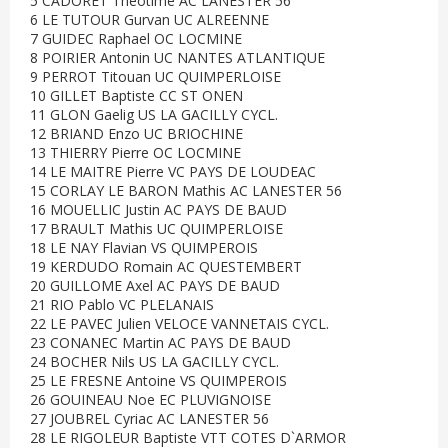
5 CADORET Théotime AC LANESTER 56
6 LE TUTOUR Gurvan UC ALREENNE
7 GUIDEC Raphael OC LOCMINE
8 POIRIER Antonin UC NANTES ATLANTIQUE
9 PERROT Titouan UC QUIMPERLOISE
10 GILLET Baptiste CC ST ONEN
11 GLON Gaelig US LA GACILLY CYCL.
12 BRIAND Enzo UC BRIOCHINE
13 THIERRY Pierre OC LOCMINE
14 LE MAITRE Pierre VC PAYS DE LOUDEAC
15 CORLAY LE BARON Mathis AC LANESTER 56
16 MOUELLIC Justin AC PAYS DE BAUD
17 BRAULT Mathis UC QUIMPERLOISE
18 LE NAY Flavian VS QUIMPEROIS
19 KERDUDO Romain AC QUESTEMBERT
20 GUILLOME Axel AC PAYS DE BAUD
21 RIO Pablo VC PLELANAIS
22 LE PAVEC Julien VELOCE VANNETAIS CYCL.
23 CONANEC Martin AC PAYS DE BAUD
24 BOCHER Nils US LA GACILLY CYCL.
25 LE FRESNE Antoine VS QUIMPEROIS
26 GOUINEAU Noe EC PLUVIGNOISE
27 JOUBREL Cyriac AC LANESTER 56
28 LE RIGOLEUR Baptiste VTT COTES D`ARMOR