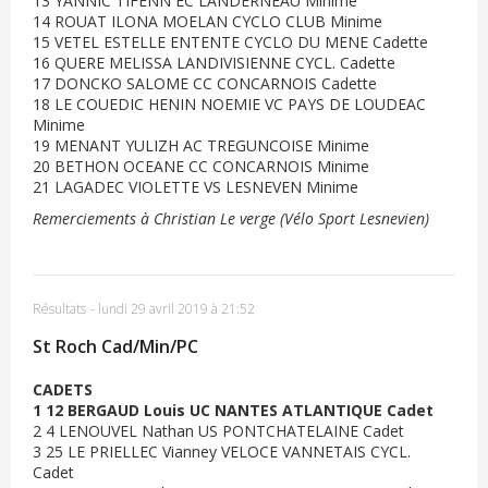
13 YANNIC TIFENN EC LANDERNEAU Minime
14 ROUAT ILONA MOELAN CYCLO CLUB Minime
15 VETEL ESTELLE ENTENTE CYCLO DU MENE Cadette
16 QUERE MELISSA LANDIVISIENNE CYCL. Cadette
17 DONCKO SALOME CC CONCARNOIS Cadette
18 LE COUEDIC HENIN NOEMIE VC PAYS DE LOUDEAC
Minime
19 MENANT YULIZH AC TREGUNCOISE Minime
20 BETHON OCEANE CC CONCARNOIS Minime
21 LAGADEC VIOLETTE VS LESNEVEN Minime
Remerciements à Christian Le verge (Vélo Sport Lesnevien)
Résultats
-
lundi 29 avril 2019 à 21:52
St Roch Cad/Min/PC
CADETS
1 12 BERGAUD Louis UC NANTES ATLANTIQUE Cadet
2 4 LENOUVEL Nathan US PONTCHATELAINE Cadet
3 25 LE PRIELLEC Vianney VELOCE VANNETAIS CYCL.
Cadet