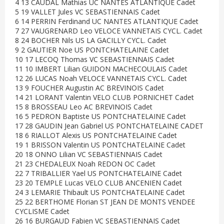
4 13 CAUDAL Mathias UC NANTES ATLANTIQUE Cadet
5 19 VALLET Jules VC SEBASTIENNAIS Cadet
6 14 PERRIN Ferdinand UC NANTES ATLANTIQUE Cadet
7 27 VAUGRENARD Leo VELOCE VANNETAIS CYCL. Cadet
8 24 BOCHER Nils US LA GACILLY CYCL. Cadet
9 2 GAUTIER Noe US PONTCHATELAINE Cadet
10 17 LECOQ Thomas VC SEBASTIENNAIS Cadet
11 10 IMBERT Lilian GUIDON MACHECOULAIS Cadet
12 26 LUCAS Noah VELOCE VANNETAIS CYCL. Cadet
13 9 FOUCHER Augustin AC BREVINOIS Cadet
14 21 LORANT Valentin VELO CLUB PORNICHET Cadet
15 8 BROSSEAU Leo AC BREVINOIS Cadet
16 5 PEDRON Baptiste US PONTCHATELAINE Cadet
17 28 GAUDIN Jean Gabriel US PONTCHATELAINE CADET
18 6 RIALLOT Alexis US PONTCHATELAINE Cadet
19 1 BRISSON Valentin US PONTCHATELAINE Cadet
20 18 ONNO Lilian VC SEBASTIENNAIS Cadet
21 23 CHEDALEUX Noah REDON OC Cadet
22 7 TRIBALLIER Yael US PONTCHATELAINE Cadet
23 20 TEMPLE Lucas VELO CLUB ANCENIEN Cadet
24 3 LEMARIE Thibault US PONTCHATELAINE Cadet
25 22 BERTHOME Florian ST JEAN DE MONTS VENDEE
CYCLISME Cadet
26 16 BURGAUD Fabien VC SEBASTIENNAIS Cadet