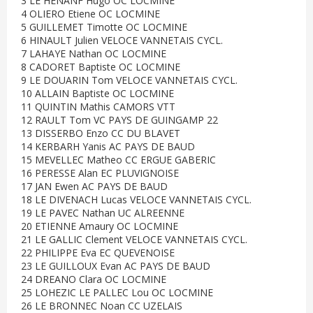
3 LE HENANF Hugo OC LOCMINE
4 OLIERO Etiene OC LOCMINE
5 GUILLEMET Timotte OC LOCMINE
6 HINAULT Julien VELOCE VANNETAIS CYCL.
7 LAHAYE Nathan OC LOCMINE
8 CADORET Baptiste OC LOCMINE
9 LE DOUARIN Tom VELOCE VANNETAIS CYCL.
10 ALLAIN Baptiste OC LOCMINE
11 QUINTIN Mathis CAMORS VTT
12 RAULT Tom VC PAYS DE GUINGAMP 22
13 DISSERBO Enzo CC DU BLAVET
14 KERBARH Yanis AC PAYS DE BAUD
15 MEVELLEC Matheo CC ERGUE GABERIC
16 PERESSE Alan EC PLUVIGNOISE
17 JAN Ewen AC PAYS DE BAUD
18 LE DIVENACH Lucas VELOCE VANNETAIS CYCL.
19 LE PAVEC Nathan UC ALREENNE
20 ETIENNE Amaury OC LOCMINE
21 LE GALLIC Clement VELOCE VANNETAIS CYCL.
22 PHILIPPE Eva EC QUEVENOISE
23 LE GUILLOUX Evan AC PAYS DE BAUD
24 DREANO Clara OC LOCMINE
25 LOHEZIC LE PALLEC Lou OC LOCMINE
26 LE BRONNEC Noan CC UZELAIS