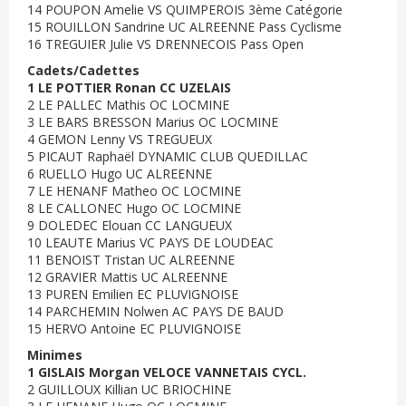
14 POUPON Amelie VS QUIMPEROIS 3ème Catégorie
15 ROUILLON Sandrine UC ALREENNE Pass Cyclisme
16 TREGUIER Julie VS DRENNECOIS Pass Open
Cadets/Cadettes
1 LE POTTIER Ronan CC UZELAIS
2 LE PALLEC Mathis OC LOCMINE
3 LE BARS BRESSON Marius OC LOCMINE
4 GEMON Lenny VS TREGUEUX
5 PICAUT Raphaël DYNAMIC CLUB QUEDILLAC
6 RUELLO Hugo UC ALREENNE
7 LE HENANF Matheo OC LOCMINE
8 LE CALLONEC Hugo OC LOCMINE
9 DOLEDEC Elouan CC LANGUEUX
10 LEAUTE Marius VC PAYS DE LOUDEAC
11 BENOIST Tristan UC ALREENNE
12 GRAVIER Mattis UC ALREENNE
13 PUREN Emilien EC PLUVIGNOISE
14 PARCHEMIN Nolwen AC PAYS DE BAUD
15 HERVO Antoine EC PLUVIGNOISE
Minimes
1 GISLAIS Morgan VELOCE VANNETAIS CYCL.
2 GUILLOUX Killian UC BRIOCHINE