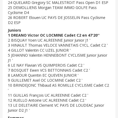
24 QUELARD Gregory SC MALESTROIT Pass Open D1 ESP
25 DEMOLLIENS Morgan TEAM IMMO GOLFE Pass
Cyclisme D4
26 ROBERT Elouen UC PAYS DE JOSSELIN Pass Cyclisme
D2 ESP
Juniors
1 DREANO Victor OC LOCMINE Cadet C2 en 47'20''
2 BISQUAY Yoen UC ALREENNE Junior Junior J1 '
3 HINAULT Thomas VELOCE VANNETAIS CYCL. Cadet C2 '
4 GILLOT Valentin CC UZEL JUNIOR '
5 JEHANNO Valentin HENNEBONT CYCLISME Junior Junior
J1 '
6 LE NAY Flavian VS QUIMPEROIS Cadet C2 '
7 BOSQUET Ewen VCS BETTONNAIS Cadet C2 '
8 LAMOUR Quentin EC QUEVEN JUNIOR '
9 GUILLEMET Axel OC LOCMINE Cadet C2 '
10 BRINDEJONC Thibaud AS ROMILLE CYCLISME Cadet C2
'
11 GUILLAS François UC ALREENNE Cadet C2 '
12 RUELLO Antoine UC ALREENNE Cadet C2 '
13 LE DELETAIRE Clement VC PAYS DE LOUDEAC Junior
Junior D2 J1 '
Femmes