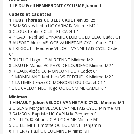
1 LE DU Erell HENNEBONT CYCLISME Junior 1
Cadets et Cadettes
1 HUBY Thomas CC UZEL CADET en 35"25""
2 SAMSON Valentin UC CARHAIX Minime M2 '
3 GLOUX Fantin CC LIFFRE CADET '
4 PICAUT Raphaël DYNAMIC CLUB QUEDILLAC Cadet C1 '
5 AUFORT Alexis VELOCE VANNETAIS CYCL. Cadet C1 '
6 TREGOUET Maurene VELOCE VANNETAIS CYCL. Cadet
C1 '
7 RUELLO Hugo UC ALREENNE Minime M2 '
8 LEAUTE Marius VC PAYS DE LOUDEAC Minime M2 '
9 RIGAUX Alizée CC MONCONTOUR Cadet C1 '
10 MOMBLANO Matthieu VS TREGUEUX Minime M2 '
11 LATIMIER Enzo CC MONCONTOUR Cadet C1 '
12 LE CALLONNEC Hugo OC LOCMINE CADET 0 '
Minimes
1 HINAULT Julien VELOCE VANNETAIS CYCL. Minime M1
2 GISLAIS Morgan VELOCE VANNETAIS CYCL. Minime M1
3 SAMSON Baptiste UC CARHAIX Benjamin 0
4 GUILLOUX Killian UC BRIOCHINE Minime M1
5 GUILLEMET Timothé OC LOCMINE Benjamin
6 THIERRY Paul OC LOCMINE Minime M1