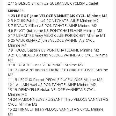
27 15 DESBOIS Tom US GUERANDE CYCLISME Cadet
MINIMES
1 23 LE BOT Jean VELOCE VANNETAIS CYCL. Minime M2
2 5 HOUIS Esteban US PONTCHATELAINE Minime M2
3 7 RIVAUD Killian US PONTCHATELAINE Minime M2
4 6 PINOT Guillaume US PONTCHATELAINE Minime M2
5 17 LEMAITRE Andy VELO CLUB PORNICHET Minime M1
6 25 VAUGRENARD Jules VELOCE VANNETAIS CYCL.
Minime M1
7 9 TOUZE Bastien US PONTCHATELAINE Minime M2
8 21 GOMBAUD Alessio VELOCE VANNETAIS CYCL. Minime
M2
9 18 TATARD Lucas VC RENNAIS Minime M2
10 12 BRISARD Romain ERDRE ET LOIRE CYCLISTE Minime
M2
11 15 LEROUX Pierrot PEDALE PUCEULOISE Minime M2
12 1 ALLAIN Axel US PONTCHATELAINE Minime M2
13 19 DENOYELLE Nolan VELOCE VANNETAIS CYCL.
Minime M2
14 24 MAISONNEUVE PUISSANT Theo VELOCE VANNETAIS
CYCL. Minime M2
15 22 HINAULT Julien VELOCE VANNETAIS CYCL. Minime
M1