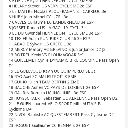
3 ETIENNE Kylian HENNEBONT CYCLISME 3e
4 HELARY Steven US VERN CYCLISME 2e ESP'
5 LE MAITRE Nicolas PLOUFRAGAN ST CARREUC 3e
6 HUBY Jean Michel CC UZEL 3e
7 CALVES Guillaume EC LANDERNEAU 3e ESP
8 JOSSET Ronan US LA GACILLY CYCL. 3e
9 LE DU Gwendal HENNEBONT CYCLISME 3e ESP
10 TEXIER Aubin RUN BIKE CLUB 56 3e ESP
11 ABADIE Sylvain US CRETEIL 3e
12 MERCY Mallory AC BREVINOIS Junior Junior D2 J2
13 BOTREL Kevin VS PLOUMAGOAR 3e'
14 GUILLEMET Cyrille DYNAMIC BIKE LOCMINE Pass Open
D1
15 LE GUELVOUD Kevin UC QUIMPERLOISE 3e'
16 RYO Axel SC MALESTROIT 3 EME
17 GUIHO Julien TEAM BERTIN 2 EME
18 BAUCHE Adrien VC PAYS DE LORIENT 2e ESP
19 GAURIN Romain UC INGUINIEL 3e ESP
20 HUYSSCHAERT Sébastien UC ALREENNE Pass Open D2
21 LE GUEN Laurent VELO SPORT MILLAUTAIS Pass
Cyclisme D4
22 NIVOL Baptiste AC QUESTEMBERT Pass Cyclisme D2
ESP
23 HOGUET Guillaume CC RENNAIS 2e ESP