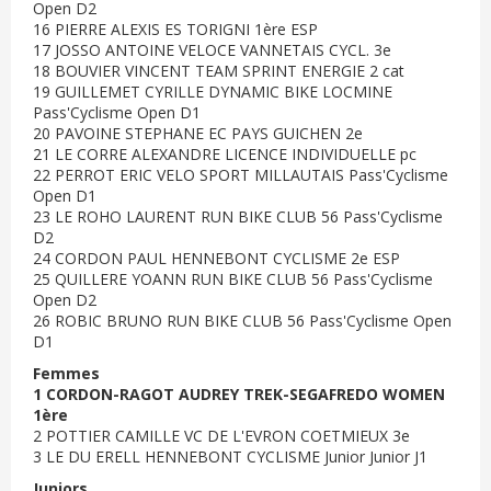
Open D2
16 PIERRE ALEXIS ES TORIGNI 1ère ESP
17 JOSSO ANTOINE VELOCE VANNETAIS CYCL. 3e
18 BOUVIER VINCENT TEAM SPRINT ENERGIE 2 cat
19 GUILLEMET CYRILLE DYNAMIC BIKE LOCMINE
Pass'Cyclisme Open D1
20 PAVOINE STEPHANE EC PAYS GUICHEN 2e
21 LE CORRE ALEXANDRE LICENCE INDIVIDUELLE pc
22 PERROT ERIC VELO SPORT MILLAUTAIS Pass'Cyclisme
Open D1
23 LE ROHO LAURENT RUN BIKE CLUB 56 Pass'Cyclisme
D2
24 CORDON PAUL HENNEBONT CYCLISME 2e ESP
25 QUILLERE YOANN RUN BIKE CLUB 56 Pass'Cyclisme
Open D2
26 ROBIC BRUNO RUN BIKE CLUB 56 Pass'Cyclisme Open
D1
Femmes
1 CORDON-RAGOT AUDREY TREK-SEGAFREDO WOMEN
1ère
2 POTTIER CAMILLE VC DE L'EVRON COETMIEUX 3e
3 LE DU ERELL HENNEBONT CYCLISME Junior Junior J1
Juniors