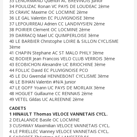
33 LENORMAND Quentin AC BREVINOIS Junior
34 POULIZAC Ronan VC PAYS DE LOUDEAC 2ème
35 CRAVIC Maxime OC LOCMINE 2ème
36 LE GAL Valentin EC PLUVIGNOISE 3ème
37 LEPOURREAU Adrien CC LANDIVYSIEN 2ème
38 POIRIER Clement OC LOCMINE 2ème
39 DARRACQ Mael UC QUIMPERLOISE 3ème
40 LE BARBIER Christophe LOIRE & SILLON CYCLISME
3ème
41 CHAPIN Stephane AC ST MALO PHILY 3ème
42 BODIER Jean Francois VELO CLUB VERROIS 3ème
43 ECOBICHON Alexandre UC BRIOCHINE 3ème
44 FOLLIC David EC PLUVIGNOISE PCO
45 LE DU Gwendal HENNEBONT CYCLISME 3ème
46 LE BIHAN Valentin #N/A Junior
47 LE GOFF Yoann UC PAYS DE MORLAIX 3ème
48 HOGUET Guillaume CC RENNAIS 2ème
49 VETEL Gildas UC ALREENNE 2ème
CADETS
1 HINAULT Thomas VELOCE VANNETAIS CYCL.
2 DELALANDE Basile OC LOCMINE
3 CUSHWAY Maximilian VELOCE VANNETAIS CYCL.
4 LE PRIELLEC Vianney VELOCE VANNETAIS CYCL.