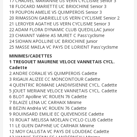
17 CHAUVEL MARIANNE US VERN CYCLISME Senior 3
18 FLOCARD MARIETTE UC BRIOCHINE Senior 3
19 POUPON AMELIE VS QUIMPEROIS Senior 3
20 RIMASSON GABRIELLE US VERN CYCLISME Senior 2
21 LEROYER AGATHE US VERN CYCLISME Senior 3
22 ADAM FLORA DYNAMIC CLUB QUEDILLAC Junior
23 CHAVANT Valérie AS MURET C Pass'cyclisme
24 SIOHAN APOLLINE UC BRIOCHINE Junior
25 MASSE MAELA VC PAYS DE LORIENT Pass'cyclisme
MINIMES/CADETTES
1 TREGOUET MAURENE VELOCE VANNETAIS CYCL.
Cadette
2 ANDRE CORALIE VS QUIMPEROIS Cadette
3 RIGAUX ALIZEE CC MONCONTOUR Cadette
4 QUENTRIC ROMANE LANDIVISIENNE CYCL. Cadette
5 JOUET MERIANE VELOCE VANNETAIS CYCL. Cadette
6 BLOT Apolline VC ROUEN 76 Cadette
7 BLAIZE LENA UC CARHAIX Minime
8 BEZIN Andréa VC ROUEN 76 Cadette
9 ROUINSARD EMILIE EC QUEVENOISE Cadette
10 ROUAT MELISSA MOELAN CYCLO CLUB Cadette
11 LE GUEN DAPHNE UC CARHAIX Minime
12 MOY CALLISTA VC PAYS DE LOUDEAC Cadette