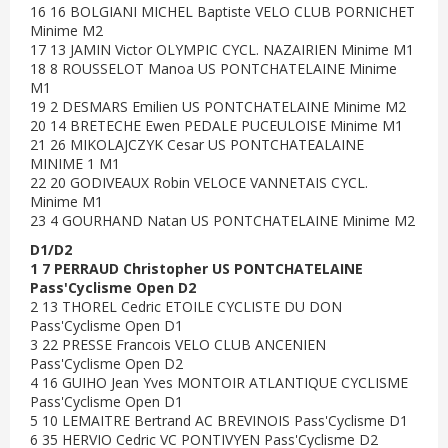
16 16 BOLGIANI MICHEL Baptiste VELO CLUB PORNICHET
Minime M2
17 13 JAMIN Victor OLYMPIC CYCL. NAZAIRIEN Minime M1
18 8 ROUSSELOT Manoa US PONTCHATELAINE Minime
M1
19 2 DESMARS Emilien US PONTCHATELAINE Minime M2
20 14 BRETECHE Ewen PEDALE PUCEULOISE Minime M1
21 26 MIKOLAJCZYK Cesar US PONTCHATEALAINE
MINIME 1 M1
22 20 GODIVEAUX Robin VELOCE VANNETAIS CYCL.
Minime M1
23 4 GOURHAND Natan US PONTCHATELAINE Minime M2
D1/D2
1 7 PERRAUD Christopher US PONTCHATELAINE
Pass'Cyclisme Open D2
2 13 THOREL Cedric ETOILE CYCLISTE DU DON
Pass'Cyclisme Open D1
3 22 PRESSE Francois VELO CLUB ANCENIEN
Pass'Cyclisme Open D2
4 16 GUIHO Jean Yves MONTOIR ATLANTIQUE CYCLISME
Pass'Cyclisme Open D1
5 10 LEMAITRE Bertrand AC BREVINOIS Pass'Cyclisme D1
6 35 HERVIO Cedric VC PONTIVYEN Pass'Cyclisme D2