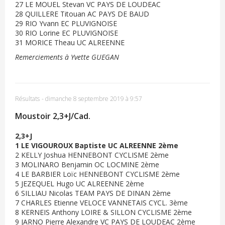
27 LE MOUEL Stevan VC PAYS DE LOUDEAC
28 QUILLERE Titouan AC PAYS DE BAUD
29 RIO Yvann EC PLUVIGNOISE
30 RIO Lorine EC PLUVIGNOISE
31 MORICE Theau UC ALREENNE
Remerciements à Yvette GUEGAN
Résultats
-
dimanche 8 septembre 2019 à 9:57
Moustoir 2,3+J/Cad.
2,3+J
1 LE VIGOUROUX Baptiste UC ALREENNE 2ème
2 KELLY Joshua HENNEBONT CYCLISME 2ème
3 MOLINARO Benjamin OC LOCMINE 2ème
4 LE BARBIER Loïc HENNEBONT CYCLISME 2ème
5 JEZEQUEL Hugo UC ALREENNE 2ème
6 SILLIAU Nicolas TEAM PAYS DE DINAN 2ème
7 CHARLES Etienne VELOCE VANNETAIS CYCL. 3ème
8 KERNEIS Anthony LOIRE & SILLON CYCLISME 2ème
9 JARNO Pierre Alexandre VC PAYS DE LOUDEAC 2ème