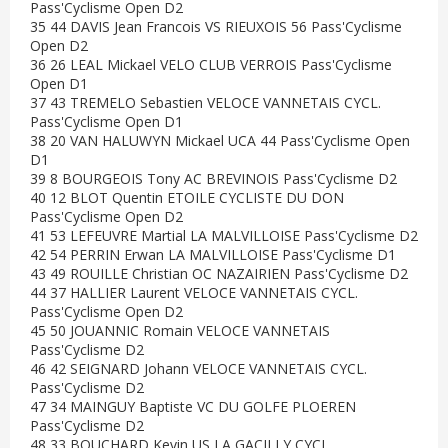
Pass'Cyclisme Open D2
35 44 DAVIS Jean Francois VS RIEUXOIS 56 Pass'Cyclisme
Open D2
36 26 LEAL Mickael VELO CLUB VERROIS Pass'Cyclisme
Open D1
37 43 TREMELO Sebastien VELOCE VANNETAIS CYCL.
Pass'Cyclisme Open D1
38 20 VAN HALUWYN Mickael UCA 44 Pass'Cyclisme Open
D1
39 8 BOURGEOIS Tony AC BREVINOIS Pass'Cyclisme D2
40 12 BLOT Quentin ETOILE CYCLISTE DU DON
Pass'Cyclisme Open D2
41 53 LEFEUVRE Martial LA MALVILLOISE Pass'Cyclisme D2
42 54 PERRIN Erwan LA MALVILLOISE Pass'Cyclisme D1
43 49 ROUILLE Christian OC NAZAIRIEN Pass'Cyclisme D2
44 37 HALLIER Laurent VELOCE VANNETAIS CYCL.
Pass'Cyclisme Open D2
45 50 JOUANNIC Romain VELOCE VANNETAIS
Pass'Cyclisme D2
46 42 SEIGNARD Johann VELOCE VANNETAIS CYCL.
Pass'Cyclisme D2
47 34 MAINGUY Baptiste VC DU GOLFE PLOEREN
Pass'Cyclisme D2
48 33 BOUCHARD Kevin US LA GACILLY CYCL.