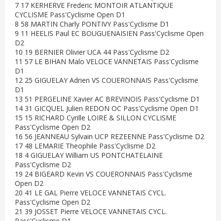
7 17 KERHERVE Frederic MONTOIR ATLANTIQUE
CYCLISME Pass'Cyclisme Open D1
8 58 MARTIN Charly PONTIVY Pass'Cyclisme D1
9 11 HEELIS Paul EC BOUGUENAISIEN Pass'Cyclisme Open
D2
10 19 BERNIER Olivier UCA 44 Pass'Cyclisme D2
11 57 LE BIHAN Malo VELOCE VANNETAIS Pass'Cyclisme
D1
12 25 GIGUELAY Adrien VS COUERONNAIS Pass'Cyclisme
D1
13 51 PERGELINE Xavier AC BREVINOIS Pass'Cyclisme D1
14 31 GICQUEL Julien REDON OC Pass'Cyclisme Open D1
15 15 RICHARD Cyrille LOIRE & SILLON CYCLISME
Pass'Cyclisme Open D2
16 56 JEANNEAU Sylvain UCP REZEENNE Pass'Cyclisme D2
17 48 LEMARIE Theophile Pass'Cyclisme D2
18 4 GIGUELAY William US PONTCHATELAINE
Pass'Cyclisme D2
19 24 BIGEARD Kevin VS COUERONNAIS Pass'Cyclisme
Open D2
20 41 LE GAL Pierre VELOCE VANNETAIS CYCL.
Pass'Cyclisme Open D2
21 39 JOSSET Pierre VELOCE VANNETAIS CYCL.
Pass'Cyclisme D1