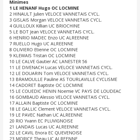
Minimes
1 LE HENANF Hugo OC LOCMINE
2 HINAULT Julien VELOCE VANNETAIS CYCL.
3 GISLAIS Morgan VELOCE VANNETAIS CYCL.
4 GUILLOUX Killian UC BRIOCHINE
5 LE BOT Jean VELOCE VANNETAIS CYCL.
6 HENRIO MADEC Enzo UC ALREENNE
7 RUELLO Hugo UC ALREENNE
8 OLIVIERO Etienne OC LOCMINE
9 KLEWAIS Tristan OC LOCMINE
10 LE CALVE Gautier AC LANESTER 56
11 LE DIVENACH Lucas VELOCE VANNETAIS CYCL.
12 LE DOUARIN Tom VELOCE VANNETAIS CYCL.
13 BRAMOULLE Pauline AS TOURLAVILLE CYCLISME
14 CADORET Baptiste OC LOCMINE
15 LE COUEDIC HENIN Noemie VC PAYS DE LOUDEAC
16 GOMBAUD Alessio VELOCE VANNETAIS CYCL.
17 ALLAIN Baptiste OC LOCMINE
18 LE GALLIC Clement VELOCE VANNETAIS CYCL.
19 LE PAVEC Nathan UC ALREENNE
20 RIO Yvann EC PLUVIGNOISE
21 LANDAIS Lucas UC ALREENNE
22 LE CAVIL Enora EC QUEVENOISE
23 MORICE Theau UC ALREENNE