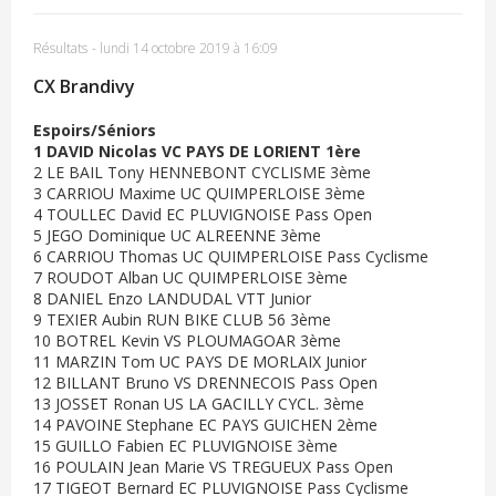
Résultats
-
lundi 14 octobre 2019 à 16:09
CX Brandivy
Espoirs/Séniors
1 DAVID Nicolas VC PAYS DE LORIENT 1ère
2 LE BAIL Tony HENNEBONT CYCLISME 3ème
3 CARRIOU Maxime UC QUIMPERLOISE 3ème
4 TOULLEC David EC PLUVIGNOISE Pass Open
5 JEGO Dominique UC ALREENNE 3ème
6 CARRIOU Thomas UC QUIMPERLOISE Pass Cyclisme
7 ROUDOT Alban UC QUIMPERLOISE 3ème
8 DANIEL Enzo LANDUDAL VTT Junior
9 TEXIER Aubin RUN BIKE CLUB 56 3ème
10 BOTREL Kevin VS PLOUMAGOAR 3ème
11 MARZIN Tom UC PAYS DE MORLAIX Junior
12 BILLANT Bruno VS DRENNECOIS Pass Open
13 JOSSET Ronan US LA GACILLY CYCL. 3ème
14 PAVOINE Stephane EC PAYS GUICHEN 2ème
15 GUILLO Fabien EC PLUVIGNOISE 3ème
16 POULAIN Jean Marie VS TREGUEUX Pass Open
17 TIGEOT Bernard EC PLUVIGNOISE Pass Cyclisme