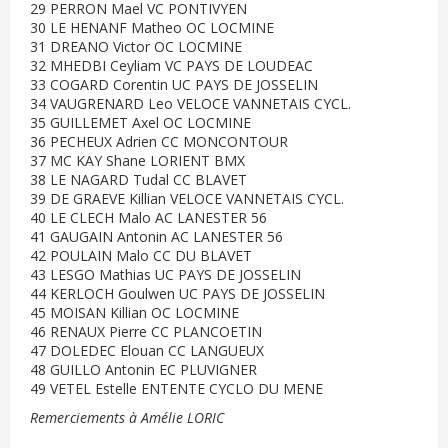
29 PERRON Mael VC PONTIVYEN
30 LE HENANF Matheo OC LOCMINE
31 DREANO Victor OC LOCMINE
32 MHEDBI Ceyliam VC PAYS DE LOUDEAC
33 COGARD Corentin UC PAYS DE JOSSELIN
34 VAUGRENARD Leo VELOCE VANNETAIS CYCL.
35 GUILLEMET Axel OC LOCMINE
36 PECHEUX Adrien CC MONCONTOUR
37 MC KAY Shane LORIENT BMX
38 LE NAGARD Tudal CC BLAVET
39 DE GRAEVE Killian VELOCE VANNETAIS CYCL.
40 LE CLECH Malo AC LANESTER 56
41 GAUGAIN Antonin AC LANESTER 56
42 POULAIN Malo CC DU BLAVET
43 LESGO Mathias UC PAYS DE JOSSELIN
44 KERLOCH Goulwen UC PAYS DE JOSSELIN
45 MOISAN Killian OC LOCMINE
46 RENAUX Pierre CC PLANCOETIN
47 DOLEDEC Elouan CC LANGUEUX
48 GUILLO Antonin EC PLUVIGNER
49 VETEL Estelle ENTENTE CYCLO DU MENE
Remerciements à Amélie LORIC