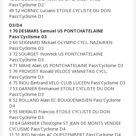
Pass'Cyclisme D2
49 52 HORNEC Luciano ETOILE CYCLISTE DU DON
Pass'Cyclisme D1
D3/D4
1 70 DESMARS Samuel US PONTCHATELAINE
Pass'Cyclisme D3
2 60 SEIGNARD Mickael OLYMPIC CYCL. NAZAIRIEN
Pass'Cyclisme D3
3 72 SOURGET Yvonnick US PONTCHATELAINE
Pass'Cyclisme D3
4 71 MAHE Alain US PONTCHATELAINE Pass'Cyclisme D3
5 76 PROVOST Ronald VELOCE VANNETAIS CYCL.
Pass'Cyclisme D3
6 75 RIOU Bertrand VELO CLUB LUCEEN Pass'Cyclisme D3
7 53 GARNIER Emmanuel ETOILE CYCLISTE DU DON
Pass'Cyclisme D3
8 52 ROLLAND Alain EC BOUGUENAISIEN Pass'Cyclisme
D4
9 55 MERAUD Francois ETOILE CYCLISTE DU DON
Pass'Cyclisme D3
10 64 GARNIER Christophe ST JEAN DE MONTS VENDEE
CYCLISME Pass'Cyclisme D4
11 51 RYO Nicolas AC QUESTEMBERT Pass'Cyclisme D4